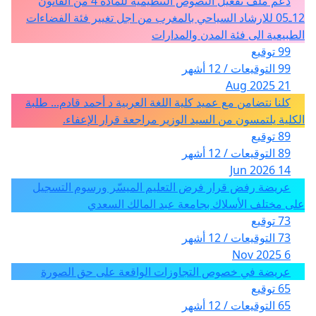
دعم ملف تفعيل النصوص التنظيمية للمادة 4 من القانون
12ـ05 للارشاد السياحي بالمغرب من اجل تغيير فئة الفضاءات
الطبيعية الى فئة المدن والمدارات
99 توقيع
99 التوقيعات / 12 أشهر
21 Aug 2025
كلنا نتضامن مع عميد كلية اللغة العربية د أحمد قادم... طلبة
الكلية يلتمسون من السيد الوزير مراجعة قرار الإعفاء.
89 توقيع
89 التوقيعات / 12 أشهر
14 Jun 2026
عريضة رفض قرار فرض التعليم الميسّر ورسوم التسجيل
على مختلف الأسلاك بجامعة عبد المالك السعدي
73 توقيع
73 التوقيعات / 12 أشهر
6 Nov 2025
عريضة في خصوص التجاوزات الواقعة على حق الصورة
65 توقيع
65 التوقيعات / 12 أشهر