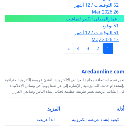
52 التوقيعات / 12 أشهر
26 Mar 2026
إعمارالمصلى الكبير لتماشت
51 توقيع
51 التوقيعات / 12 أشهر
13 May 2026
»
4
3
2
1
Aredaonline.com
نحن نقدم استضافة مجانية للعرائض الإلكترونية، انشئ عريضة إلكترونيةاحترافية
بإستخدام خدمتناالمميزة،يتم الإشارة إلى عرائضنا يومياً في وسائل الإعلام،لذا
فإن إنشائك عريضة يعتبر طريقة عظيمة لجذب إنتباه الناس وصانعي القرار
أدلة
المزيد
كيفية إنشاء عريضة إلكترونية
ابدأ عريضة