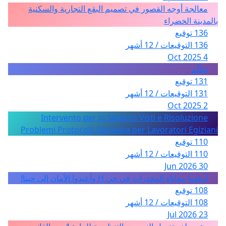
معالجة أوجه القصور في تصميم البقع التجارية والسكنية
بالمدينة الخضراء
136 توقيع
136 التوقيعات / 12 أشهر
4 Oct 2025
تظلّم
131 توقيع
131 التوقيعات / 12 أشهر
2 Oct 2025
Intervento per lo Sblocco Visti e Risoluzione
Problemi Protocolli Almaviva per Lavoratori Egiziani
110 توقيع
110 التوقيعات / 12 أشهر
30 Jun 2026
أوقفوا معاناة المخدرات في حي H وأعيدوا الأمان إلى حينا!
108 توقيع
108 التوقيعات / 12 أشهر
23 Jul 2026