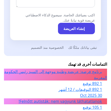
اكتب بصياغتك الخاصة. سيصوغ الذكاء الاصطناعي
عريضة قوية نيابةً عنك.
إنشاء العريضة
تبقى بياناتك ملكًا لك
الخصوصية منذ التصميم
التماسات أخرى قد تهمك
برنامج فرصة: عريضة وطنية موجهة إلى السيد رئيس الحكومة
المغربية
1 892 توقيع
1 892 التوقيعات / 12 أشهر
30 Oct 2025
Felnőtt autisták: nem vagyunk láthatatlanok!
1 105 توقيع