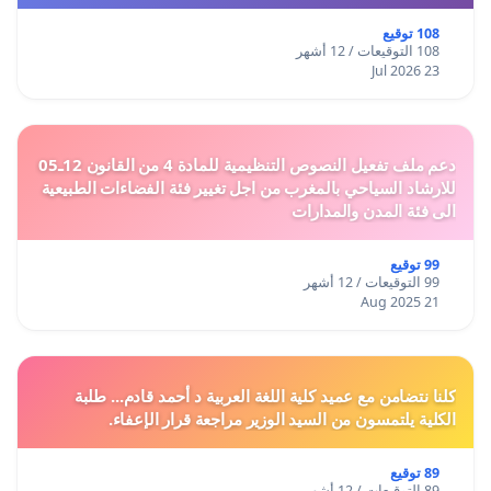
108 توقيع
108 التوقيعات / 12 أشهر
23 Jul 2026
دعم ملف تفعيل النصوص التنظيمية للمادة 4 من القانون 12ـ05
للارشاد السياحي بالمغرب من اجل تغيير فئة الفضاءات الطبيعية
الى فئة المدن والمدارات
99 توقيع
99 التوقيعات / 12 أشهر
21 Aug 2025
كلنا نتضامن مع عميد كلية اللغة العربية د أحمد قادم... طلبة
الكلية يلتمسون من السيد الوزير مراجعة قرار الإعفاء.
89 توقيع
89 التوقيعات / 12 أشهر