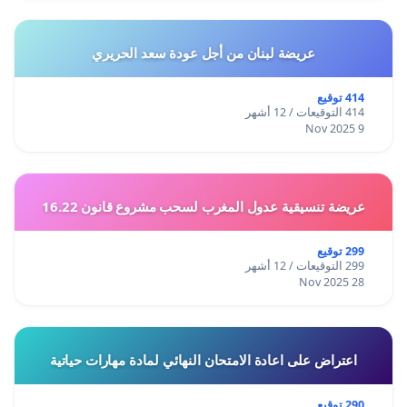
عريضة لبنان من أجل عودة سعد الحريري
414 توقيع
414 التوقيعات / 12 أشهر
9 Nov 2025
عريضة تنسيقية عدول المغرب لسحب مشروع قانون 16.22
299 توقيع
299 التوقيعات / 12 أشهر
28 Nov 2025
اعتراض على اعادة الامتحان النهائي لمادة مهارات حياتية
290 توقيع