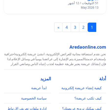
51 التوقيعات / 12 أشهر
13 May 2026
»
4
3
2
1
Aredaonline.com
نحن نقدم استضافة مجانية للعرائض الإلكترونية، انشئ عريضة إلكترونيةاحترافية
بإستخدام خدمتناالمميزة،يتم الإشارة إلى عرائضنا يومياً في وسائل الإعلام،لذا
فإن إنشائك عريضة يعتبر طريقة عظيمة لجذب إنتباه الناس وصانعي القرار
أدلة
المزيد
كيفية إنشاء عريضة إلكترونية
ابدأ عريضة
كيف تكتب عريضة؟
سياسة الخصوصية
كيف يمكنك ترويج عريضتك؟
إدارة ملفات تعريف الارتباط