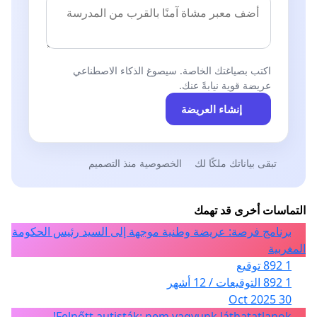
اكتب بصياغتك الخاصة. سيصوغ الذكاء الاصطناعي
عريضة قوية نيابةً عنك.
إنشاء العريضة
تبقى بياناتك ملكًا لك
الخصوصية منذ التصميم
التماسات أخرى قد تهمك
برنامج فرصة: عريضة وطنية موجهة إلى السيد رئيس الحكومة
المغربية
1 892 توقيع
1 892 التوقيعات / 12 أشهر
30 Oct 2025
Felnőtt autisták: nem vagyunk láthatatlanok!