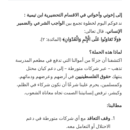
إلى إخوتي وأخواتي في الاقسام التحضيرية ابن تيمية :
ندعوكم اليوم لخطوة تجمع بين
الواجب الشرعي
و
الضمير
الإنساني
، قال تعالى:
﴿وَلَا تَعَاوَنُوا عَلَى الْإِثْمِ وَالْعُدْوَانِ﴾
(المائدة: ٢).
لماذا هذه الحملة؟
اكتشفنا أن جزءًا من أموالنا التي تدفع في مطعم المدرسة
تذهب – عبر شركات متورطة – إلى دعم كيان محتل
ينتهك
حقوق الفلسطينيين
في أرضهم وعرضهم ودمائهم.
وكمسلمين، يحرم علينا شرعًا أن نكون شركاء في الظلم،
وكبشر، ترفض إنسانيتنا الصمت تجاه معاناة الشعوب.
مطالبنا:
وقف التعاقد
مع أي شركات متورطة في دعم
الاحتلال أو التعامل معه.