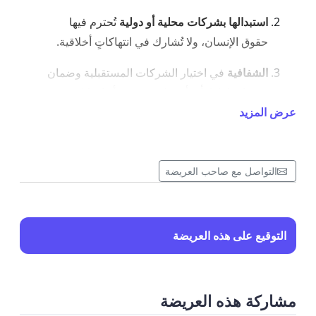
استبدالها بشركات محلية أو دولية
تُحترم فيها
حقوق الإنسان، ولا تُشارك في انتهاكاتٍ أخلاقية.
الشفافية
في اختيار الشركات المستقبلية وضمان
عدم ارتباطها بأي أنشطة عنصرية أو احتلالية.
عرض المزيد
ندعوكم للتوقيع:
انضم(ي) إلينا لتكون(ي) صوتًا للضمير الإنساني ولتأكيد رفضنا
للتعاون مع أي جهة تُساهم في إضطهاد اخواننا المسلمين. معًا
التواصل مع صاحب العريضة
نصنع فرقًا!
التوقيع على هذه العريضة
مشاركة هذه العريضة