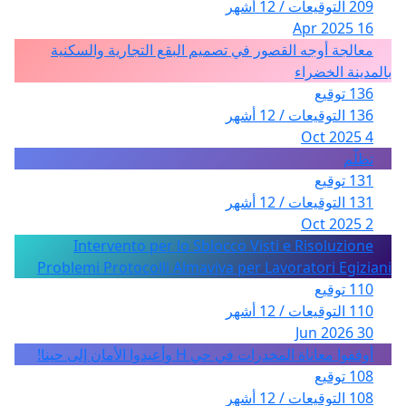
209 التوقيعات / 12 أشهر
16 Apr 2025
معالجة أوجه القصور في تصميم البقع التجارية والسكنية
بالمدينة الخضراء
136 توقيع
136 التوقيعات / 12 أشهر
4 Oct 2025
تظلّم
131 توقيع
131 التوقيعات / 12 أشهر
2 Oct 2025
Intervento per lo Sblocco Visti e Risoluzione
Problemi Protocolli Almaviva per Lavoratori Egiziani
110 توقيع
110 التوقيعات / 12 أشهر
30 Jun 2026
أوقفوا معاناة المخدرات في حي H وأعيدوا الأمان إلى حينا!
108 توقيع
108 التوقيعات / 12 أشهر