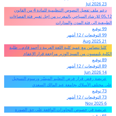
23 Jul 2026
دعم ملف تفعيل النصوص التنظيمية للمادة 4 من القانون
12ـ05 للارشاد السياحي بالمغرب من اجل تغيير فئة الفضاءات
الطبيعية الى فئة المدن والمدارات
99 توقيع
99 التوقيعات / 12 أشهر
21 Aug 2025
كلنا نتضامن مع عميد كلية اللغة العربية د أحمد قادم... طلبة
الكلية يلتمسون من السيد الوزير مراجعة قرار الإعفاء.
89 توقيع
89 التوقيعات / 12 أشهر
14 Jun 2026
عريضة رفض قرار فرض التعليم الميسّر ورسوم التسجيل
على مختلف الأسلاك بجامعة عبد المالك السعدي
73 توقيع
73 التوقيعات / 12 أشهر
6 Nov 2025
عريضة في خصوص التجاوزات الواقعة على حق الصورة
65 توقيع