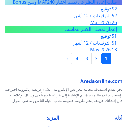
طلب إعادة النظر في تقييم اختبار MAT240 ومنح Bonus
52 توقيع
52 التوقيعات / 12 أشهر
26 Mar 2026
إعمارالمصلى الكبير لتماشت
51 توقيع
51 التوقيعات / 12 أشهر
13 May 2026
»
4
3
2
1
Aredaonline.com
نحن نقدم استضافة مجانية للعرائض الإلكترونية، انشئ عريضة إلكترونيةاحترافية
بإستخدام خدمتناالمميزة،يتم الإشارة إلى عرائضنا يومياً في وسائل الإعلام،لذا
فإن إنشائك عريضة يعتبر طريقة عظيمة لجذب إنتباه الناس وصانعي القرار
أدلة
المزيد