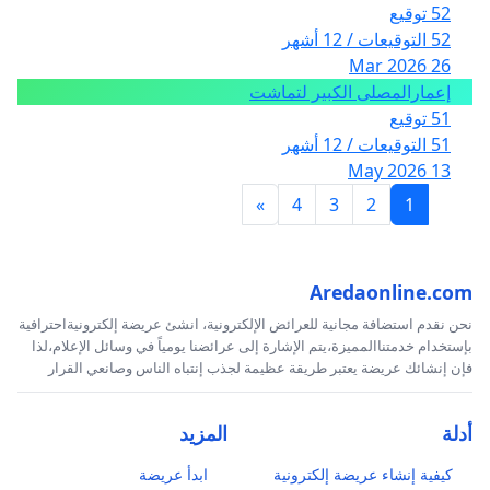
52 توقيع
52 التوقيعات / 12 أشهر
26 Mar 2026
إعمارالمصلى الكبير لتماشت
51 توقيع
51 التوقيعات / 12 أشهر
13 May 2026
»
4
3
2
1
Aredaonline.com
نحن نقدم استضافة مجانية للعرائض الإلكترونية، انشئ عريضة إلكترونيةاحترافية
بإستخدام خدمتناالمميزة،يتم الإشارة إلى عرائضنا يومياً في وسائل الإعلام،لذا
فإن إنشائك عريضة يعتبر طريقة عظيمة لجذب إنتباه الناس وصانعي القرار
أدلة
المزيد
كيفية إنشاء عريضة إلكترونية
ابدأ عريضة