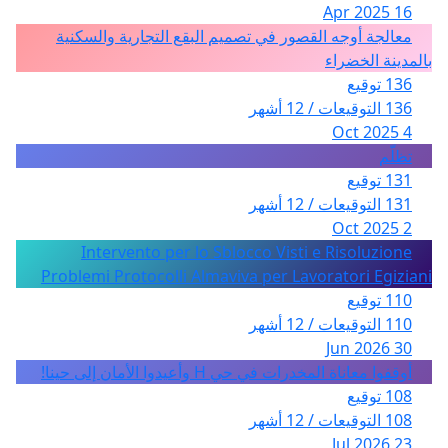
16 Apr 2025
معالجة أوجه القصور في تصميم البقع التجارية والسكنية
بالمدينة الخضراء
136 توقيع
136 التوقيعات / 12 أشهر
4 Oct 2025
تظلّم
131 توقيع
131 التوقيعات / 12 أشهر
2 Oct 2025
Intervento per lo Sblocco Visti e Risoluzione
Problemi Protocolli Almaviva per Lavoratori Egiziani
110 توقيع
110 التوقيعات / 12 أشهر
30 Jun 2026
أوقفوا معاناة المخدرات في حي H وأعيدوا الأمان إلى حينا!
108 توقيع
108 التوقيعات / 12 أشهر
23 Jul 2026