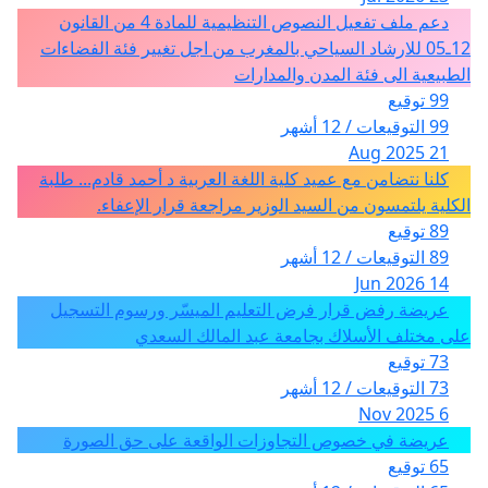
دعم ملف تفعيل النصوص التنظيمية للمادة 4 من القانون
12ـ05 للارشاد السياحي بالمغرب من اجل تغيير فئة الفضاءات
الطبيعية الى فئة المدن والمدارات
99 توقيع
99 التوقيعات / 12 أشهر
21 Aug 2025
كلنا نتضامن مع عميد كلية اللغة العربية د أحمد قادم... طلبة
الكلية يلتمسون من السيد الوزير مراجعة قرار الإعفاء.
89 توقيع
89 التوقيعات / 12 أشهر
14 Jun 2026
عريضة رفض قرار فرض التعليم الميسّر ورسوم التسجيل
على مختلف الأسلاك بجامعة عبد المالك السعدي
73 توقيع
73 التوقيعات / 12 أشهر
6 Nov 2025
عريضة في خصوص التجاوزات الواقعة على حق الصورة
65 توقيع