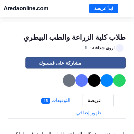
Aredaonline.com
ابدأ عريضة
طلاب كلية الزراعة والطب البيطري
اروى شدافنة
· IL
ا
مشاركة على فيسبوك
عريضة
التوقيعات
15
ظهور إضافي
الموضوع: تهميش كلية الزراعة والطب البيطري في طولكرم