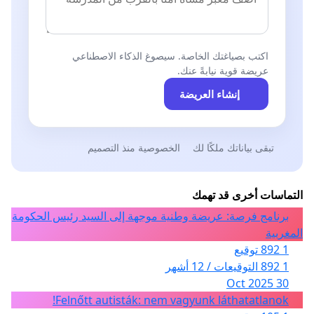
اكتب بصياغتك الخاصة. سيصوغ الذكاء الاصطناعي
عريضة قوية نيابةً عنك.
إنشاء العريضة
تبقى بياناتك ملكًا لك
الخصوصية منذ التصميم
التماسات أخرى قد تهمك
برنامج فرصة: عريضة وطنية موجهة إلى السيد رئيس الحكومة
المغربية
1 892 توقيع
1 892 التوقيعات / 12 أشهر
30 Oct 2025
Felnőtt autisták: nem vagyunk láthatatlanok!