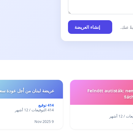
إنشاء العريضة
ً عنك.
Felnőtt autisták: n
عريضة لبنان من أجل عودة سعد
lát
414 توقيع
414 التوقيعات / 12 أشهر
9 Nov 2025