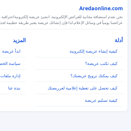
Aredaonline.com
نحن نقدم استضافة مجانية للعرائض الإلكترونية، انشئ عريضة إلكترونيةاحترافية ب
عرائضنا يومياً في وسائل الإعلام،لذا فإن إنشائك عريضة يعتبر طريقة عظيمة لجذب
أدلة
المزيد
كيفية إنشاء عريضة إلكترونية
ابدأ عريضة
كيف تكتب عريضة؟
سياسة الخص
كيف يمكنك ترويج عريضتك؟
إدارة ملفات 
كيف تحصل على تغطية إعلامية لعرريضتك
نبذة عنا
كيفية تسليم عريضة