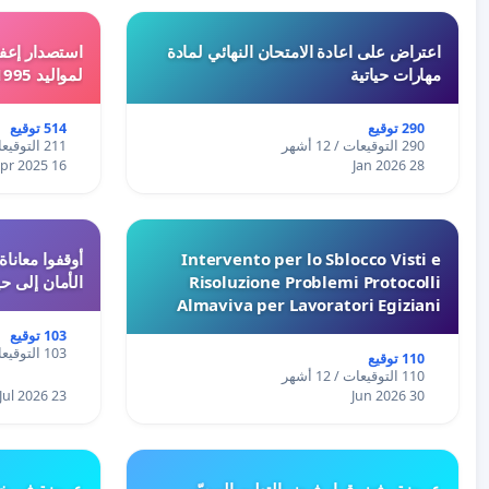
اعتراض على اعادة الامتحان النهائي لمادة
استصدار إعفا
مهارات حياتية
لمواليد 1995 و 1996 بالجزائر
290 توقيع
514 توقيع
290 التوقيعات / 12 أشهر
211 التوقيعات / 12 أشهر
16 Apr 2025
28 Jan 2026
Intervento per lo Sblocco Visti e
Risoluzione Problemi Protocolli
الأمان إلى حي
Almaviva per Lavoratori Egiziani
103 توقيع
103 التوقيعات / 12 أشهر
110 توقيع
110 التوقيعات / 12 أشهر
23 Jul 2026
30 Jun 2026
عريضة رفض قرار فرض التعليم الميسّر
عريضة في خص