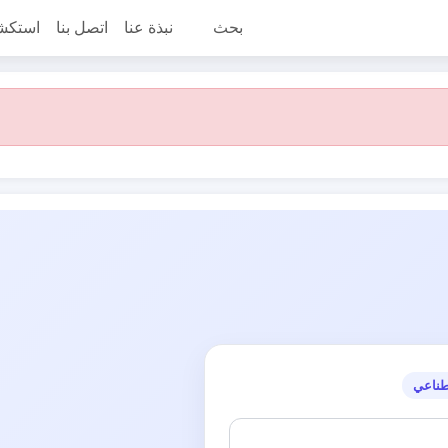
بحث
نبذة عنا
اتصل بنا
استكش
طناعي