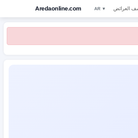
Aredaonline.com
ف العرائض
AR ▼