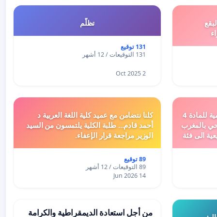
بقع
تظلّم
اء
131 توقيع
131 التوقيعات / 12 أشهر
2 Oct 2025
دعم ملف تفعيل النصوص التنظيمية للمادة 4
كلنا نتضامن مع عميد كلية اللغة العربية د
اد السياحي بالمغرب
أحمد قادم... طلبة الكلية يلتمسون من السيد
عية الى فئة
الوزير مراجعة قرار الإعفاء.
89 توقيع
89 التوقيعات / 12 أشهر
14 Jun 2026
من أجل استعادة الديمقراطية والكرامة
ثالث