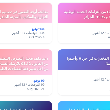
ء من إلتزامات الخدمة الوطنية
معالجة أوجه القصور في تصميم ال
التجارية والسكنية بالمدينة الخضر
136 توقيع
136 التوقيعات / 12 أشهر
4 Oct 2025
أوقفوا معاناة المخدرات في حي H وأعيدوا
نا!
من القانون 12ـ05 للارش
من اجل تغيير فئة الفضاءات الطبي
المدن والمدارات
99 توقيع
99 التوقيعات / 12 أشهر
21 Aug 2025
وص التجاوزات الواقعة على
مناشدة لالغاء قرار عقد 