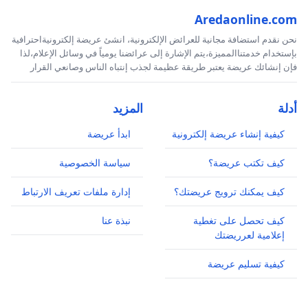
Aredaonline.com
نحن نقدم استضافة مجانية للعرائض الإلكترونية، انشئ عريضة إلكترونيةاحترافية
بإستخدام خدمتناالمميزة،يتم الإشارة إلى عرائضنا يومياً في وسائل الإعلام،لذا
فإن إنشائك عريضة يعتبر طريقة عظيمة لجذب إنتباه الناس وصانعي القرار
أدلة
المزيد
كيفية إنشاء عريضة إلكترونية
ابدأ عريضة
كيف تكتب عريضة؟
سياسة الخصوصية
كيف يمكنك ترويج عريضتك؟
إدارة ملفات تعريف الارتباط
كيف تحصل على تغطية
نبذة عنا
إعلامية لعرريضتك
كيفية تسليم عريضة