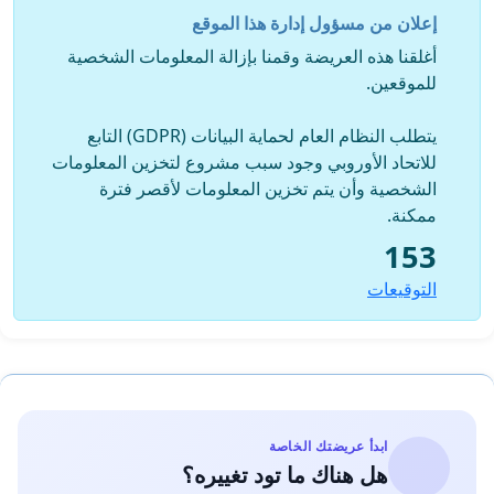
- النّظر وبشكل جدّي في المقترح الذي طالما نادى به المثقفون
إعلان من مسؤول إدارة هذا الموقع
وهو بعث مجلس أعلى للثقافة.
أغلقنا هذه العريضة وقمنا بإزالة المعلومات الشخصية
- تفعيل وكالة التعاون الدولي وفق برنامج ينهض بالمشهد الثقافي
للموقعين.
ويدعم الكاتب في الإشعاع إقليميا ودوليا.
يتطلب النظام العام لحماية البيانات (GDPR) التابع
للاتحاد الأوروبي وجود سبب مشروع لتخزين المعلومات
الشخصية وأن يتم تخزين المعلومات لأقصر فترة
ممكنة.
153
التوقيعات
ابدأ عريضتك الخاصة
هل هناك ما تود تغييره؟