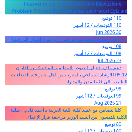
Intervento per lo Sblocco Visti e Risoluzione
Problemi Protocolli Almaviva per Lavoratori Egiziani
110 توقيع
110 التوقيعات / 12 أشهر
30 Jun 2026
أوقفوا معاناة المخدرات في حي H وأعيدوا الأمان إلى حينا!
108 توقيع
108 التوقيعات / 12 أشهر
23 Jul 2026
دعم ملف تفعيل النصوص التنظيمية للمادة 4 من القانون
12ـ05 للارشاد السياحي بالمغرب من اجل تغيير فئة الفضاءات
الطبيعية الى فئة المدن والمدارات
99 توقيع
99 التوقيعات / 12 أشهر
21 Aug 2025
كلنا نتضامن مع عميد كلية اللغة العربية د أحمد قادم... طلبة
الكلية يلتمسون من السيد الوزير مراجعة قرار الإعفاء.
89 توقيع
89 التوقيعات / 12 أشهر