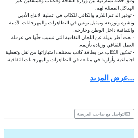
وفق خطة تشاركية بين وزارة الثقافة والكتّاب والمثقّفين عبر
الهياكل الممثلة لهم.
- توفير الدعم اللازم والكافي للكتّاب في عملية الانتاج الأدبي
ونشره وتوزيعه وتمثيل تونس في التظاهرات والمهرجانات الأدبية
والثقافية داخل الوطن وخارجه.
- بعث أطر بديلة عن اللجان الثقافية التي تسبب حلّها في عرقلة
العمل الثقافي وزيادة تأزيمه.
- تمكين الكتّاب من بطاقة كاتب بمختلف امتيازاتها من نَقل وتغطية
اجتماعية وأولوية في متابعة في التظاهرات والمهرجانات الثقافية،
وذلك وفق ضوابط ومعايير يتم وضعها بالاتفاق مع الهياكل الممثلة
للكتّاب.
...عرض المزيد
- التسريع بحلول استعجالية للأوضاع الصحية لبعض الكتاب
العاجزين ماديا والذين بذلوا جهدهم وصحتهم في سبيل الحرف
والابداع والكلمة الحرة.
- تسريع رئاسة الحكومة بالتعاون مع كافة الوزارات والأطراف
المعنية لتسوية الملفات الإدارية للكتاب الذين يشتغلون على آليات
التواصل مع صاحب العريضة
التشغيل الهش من حضائر ظرفية وآلية 16 وإيجاد حلول دائمة
ومستمرة للغارقين في بؤس البطالة.
- اتخاذ الإجراءات الكفيلة بدعم اللامركزية الثقافية.