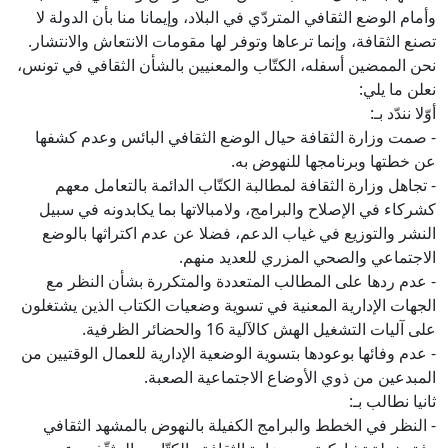
وأمام الوضع الثقافي المتردّي في البلاد، وإيمانا منا بأن الدولة لا
تصنع الثقافة، وإنما ترعاها وتوفر لها مقومات الانتعاش والانتشار.
نحن الممضين أسفله، الكتّاب والمعنيين بالشأن الثقافي في تونس،
نعلن ما يلي:
أوّلا نندّد بـ:
- صمت وزارة الثقافة حيال الوضع الثقافي البائس وعدم كشفها
عن خطتها وبرنامجها للنهوض به.
- تجاهل وزارة الثقافة لمطالبة الكتّاب الدائمة بالتعامل معهم
كشركاء في الإصلاح والبرامج، ولامبالاتها بما يكابدونه في سبيل
النشر والتوزيع في غياب الدعم، فضلا عن عدم اكتراثها بالوضع
الاجتماعي والصحي المزري للعديد منهم.
- عدم ردها على المطالب المتعددة والمتكررة بشأن النظر مع
الجهات الإدارية المعنية في تسوية وضعيات الكتاب الذين يشتغلون
على آليات التشغيل الهش كالآلية 16 والحضائر الظرفية.
- عدم وفائها بوعودها بتسوية الوضعية الإدارية للعمال الوقتيين من
المبدعين من ذوي الأوضاع الاجتماعية الصعبة.
ثانيا نطالب بـ:
- النظر في الخطط والبرامج الكفيلة بالنهوض بالمشهد الثقافي