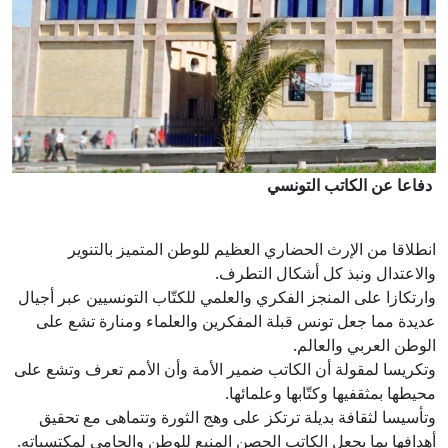
دفاعا عن الكاتب التونسي
انطلاقا من الإرث الحضاري العظيم للوطن المتميز بالتنوير
والاعتدال ونبذ كل أشكال التطرف.
وارتكازا على المنجز الفكري والعلمي للكتّاب التونسيين عبر أجيال
عديدة مما جعل تونس قبلة المفكرين والعلماء ومنارة تشع على
الوطن العربي والعالم.
وتكريسا لمقولة أن الكاتب ضمير الأمة وأن الأمم تعرف وتشع على
محيطها بمثقفيها وكتّابها وعلمائها.
وتأسيسا لثقافة بديلة ترتكز على وهج الثورة وتتماهى مع تحقيق
أهدافها بما يجعل الكاتب الحصن المنيع للوطن والحامي لمكتسباته.