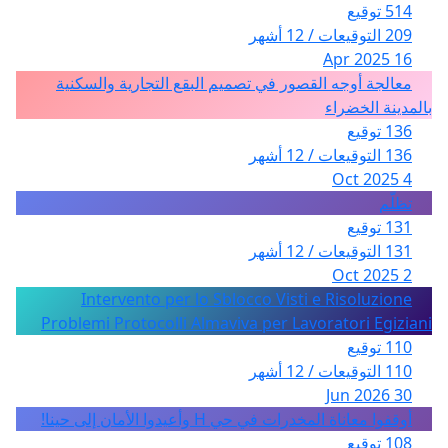
514 توقيع
209 التوقيعات / 12 أشهر
16 Apr 2025
معالجة أوجه القصور في تصميم البقع التجارية والسكنية
بالمدينة الخضراء
136 توقيع
136 التوقيعات / 12 أشهر
4 Oct 2025
تظلّم
131 توقيع
131 التوقيعات / 12 أشهر
2 Oct 2025
Intervento per lo Sblocco Visti e Risoluzione
Problemi Protocolli Almaviva per Lavoratori Egiziani
110 توقيع
110 التوقيعات / 12 أشهر
30 Jun 2026
أوقفوا معاناة المخدرات في حي H وأعيدوا الأمان إلى حينا!
108 توقيع