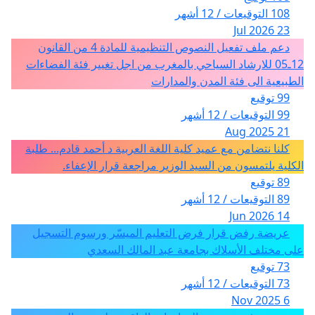
108 التوقيعات / 12 أشهر
23 Jul 2026
دعم ملف تفعيل النصوص التنظيمية للمادة 4 من القانون
12ـ05 للارشاد السياحي بالمغرب من اجل تغيير فئة الفضاءات
الطبيعية الى فئة المدن والمدارات
99 توقيع
99 التوقيعات / 12 أشهر
21 Aug 2025
كلنا نتضامن مع عميد كلية اللغة العربية د أحمد قادم... طلبة
الكلية يلتمسون من السيد الوزير مراجعة قرار الإعفاء.
89 توقيع
89 التوقيعات / 12 أشهر
14 Jun 2026
عريضة رفض قرار فرض التعليم الميسّر ورسوم التسجيل
على مختلف الأسلاك بجامعة عبد المالك السعدي
73 توقيع
73 التوقيعات / 12 أشهر
6 Nov 2025