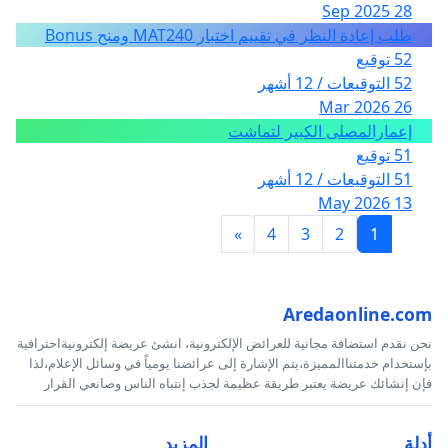
28 Sep 2025
طلب إعادة النظر في تقييم اختبار MAT240 ومنح Bonus
52 توقيع
52 التوقيعات / 12 أشهر
26 Mar 2026
إعمارالمصلى الكبير لتماشت
51 توقيع
51 التوقيعات / 12 أشهر
13 May 2026
»
4
3
2
1
Aredaonline.com
نحن نقدم استضافة مجانية للعرائض الإلكترونية، انشئ عريضة إلكترونيةاحترافية
بإستخدام خدمتناالمميزة،يتم الإشارة إلى عرائضنا يومياً في وسائل الإعلام،لذا
فإن إنشائك عريضة يعتبر طريقة عظيمة لجذب إنتباه الناس وصانعي القرار
أدلة
المزيد