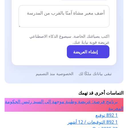
اكتب بصياغتك الخاصة. سيصوغ الذكاء الاصطناعي
عريضة قوية نيابةً عنك.
إنشاء العريضة
تبقى بياناتك ملكًا لك
الخصوصية منذ التصميم
التماسات أخرى قد تهمك
برنامج فرصة: عريضة وطنية موجهة إلى السيد رئيس الحكومة
المغربية
1 892 توقيع
1 892 التوقيعات / 12 أشهر