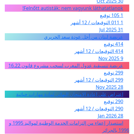
30 Oct 2025
Felnőtt autisták: nem vagyunk láthatatlanok!
1 105 توقيع
1 011 التوقيعات / 12 أشهر
31 Jul 2025
عريضة لبنان من أجل عودة سعد الحريري
414 توقيع
414 التوقيعات / 12 أشهر
9 Nov 2025
عريضة تنسيقية عدول المغرب لسحب مشروع قانون 16.22
299 توقيع
299 التوقيعات / 12 أشهر
28 Nov 2025
اعتراض على اعادة الامتحان النهائي لمادة مهارات حياتية
290 توقيع
290 التوقيعات / 12 أشهر
28 Jan 2026
استصدار إعفاء من إلتزامات الخدمة الوطنية لمواليد 1995 و
1996 بالجزائر