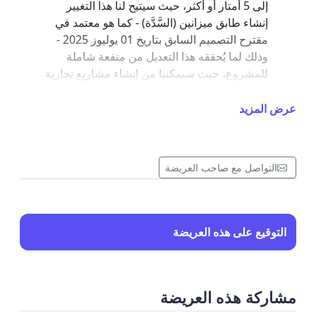
إلى 5 أمتار أو أكثر، حيث سيتيح لنا هذا التغيير
إنشاء طابق ميزانين (السَّدَّة) - كما هو معتمد في
مقترح التصميم السابق بتاريخ 01 يوليوز 2025 -
وذلك لما يُحققه هذا التعديل من منفعة شاملة
للمشروع، حيث سيمكننا من إنشاء مشاريع تجارية
ذات جدوى اقتصادية، تساهم في تنمية المدينة
الخضراء وتعزيز استدامتها.
عرض المزيد
توزيع البروز بشكل متوازن على طول الواجهة، مع
التواصل مع صاحب العريضة
استخدام نفس عمق البروز في جميع الأجزاء.
التوقيع على هذه العريضة
توحيد مقاسات النوافذ ومساحاتها بين جميع
الوحدات السكنية والتجارية، لضمان تناسق جمالي
يعزز هوية المدينة الخضراء.
مشاركة هذه العريضة