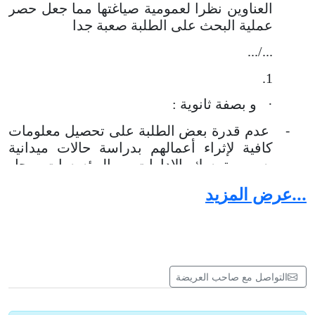
العناوين نظرا لعمومية صياغتها مما جعل حصر
عملية البحث على الطلبة صعبة جدا
.../...
1.
·
و بصفة ثانوية :
-
عدم قدرة بعض الطلبة على تحصيل معلومات
كافية لإثراء أعمالهم بدراسة حالات ميدانية
بسبب تمسك الإدارات و المؤسسات محل
الدراسة بواجب التحفظ و السر المهني، مما
...عرض المزيد
أعجز بعض الطلبة على إيداع مذكراتهم من
دون دراسات ميدانية خصوصا و أن مواضيعهم
قد تم تناولها سابقا من طرف طلبة آخرين و أن
دراسة الحالة تمثل قيمة مضافة كي لا تتشابه
الدراسات.
التواصل مع صاحب العريضة
إن المشاكل المذكورة أعلاه ، تعد من أهم
المشاكل التي اتفق غالبية الطلبة المتأخرين على أنها