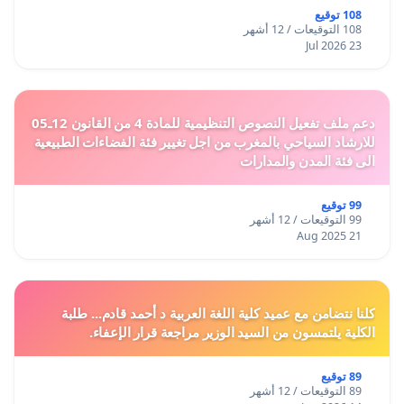
108 توقيع
108 التوقيعات / 12 أشهر
23 Jul 2026
دعم ملف تفعيل النصوص التنظيمية للمادة 4 من القانون 12ـ05
للارشاد السياحي بالمغرب من اجل تغيير فئة الفضاءات الطبيعية
الى فئة المدن والمدارات
99 توقيع
99 التوقيعات / 12 أشهر
21 Aug 2025
كلنا نتضامن مع عميد كلية اللغة العربية د أحمد قادم... طلبة
الكلية يلتمسون من السيد الوزير مراجعة قرار الإعفاء.
89 توقيع
89 التوقيعات / 12 أشهر