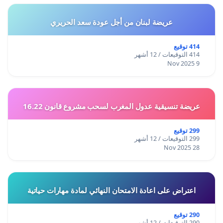
الفائقة ،تفضلوا منا، أيها السادة ، بقبول أسمى
عبارات التقدير و الاحترام
عريضة لبنان من أجل عودة سعد الحريري
414 توقيع
414 التوقيعات / 12 أشهر
9 Nov 2025
عريضة تنسيقية عدول المغرب لسحب مشروع قانون 16.22
299 توقيع
299 التوقيعات / 12 أشهر
28 Nov 2025
اعتراض على اعادة الامتحان النهائي لمادة مهارات حياتية
290 توقيع
290 التوقيعات / 12 أشهر