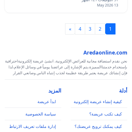
13 May 2026
»
4
3
2
1
Aredaonline.com
نحن نقدم استضافة مجانية للعرائض الإلكترونية، انشئ عريضة إلكترونيةاحترافية
بإستخدام خدمتناالمميزة،يتم الإشارة إلى عرائضنا يومياً في وسائل الإعلام،لذا
فإن إنشائك عريضة يعتبر طريقة عظيمة لجذب إنتباه الناس وصانعي القرار
أدلة
المزيد
كيفية إنشاء عريضة إلكترونية
ابدأ عريضة
كيف تكتب عريضة؟
سياسة الخصوصية
كيف يمكنك ترويج عريضتك؟
إدارة ملفات تعريف الارتباط