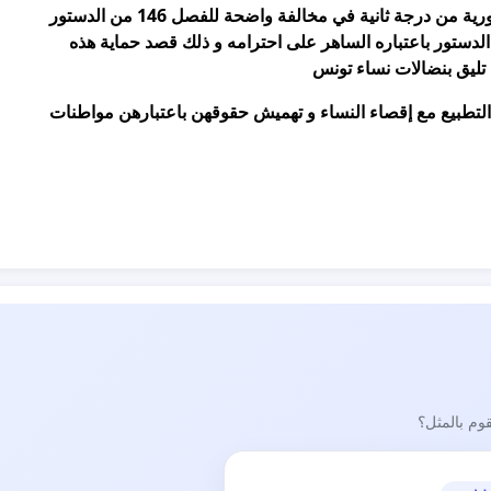
درجة ثانية في مخالفة واضحة للفصل 146 من الدستور
في هذا الإطار رئيس الجمهورية التدخل وفقا للفصل 72من الدستور باعتباره الساهر على احترامه و ذلك قصد حماية هذه
 تليق بنضالات نساء تونس
التطبيع مع إقصاء النساء و تهميش حقوقهن باعتبارهن مواطنات
قوم بالمثل؟