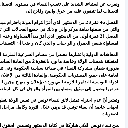
ونعرب عن استياءنا الشديد على تغييب النساء في مستوى التعيينا
التعيينات لما تنضوي عليه من خرق واضح وفادح إلى
الفصل 46 فقرة 2 من الدستور الذي أقرّ التزام الدولة
والتي من ضمنها بداهة مركز والي و ذلك في جميع المجالات التي
الفصل 21 فقرة أولى من الدستور الذي أقرّ مبدأ المساواة
المساواة بنفس الحقوق و الواجبات و الذي كان واضحا أن التعيينات
المعاهدات الدولية باعتبارها مصدرا من مصادر الشرعية الملزمة 
المتعلقة بتعيينات الولاة وخ
ضرورة ضمان مشاركة النساء في صياغة سياسة الحكومة وفى تنفيذ 
العامة على جميع المستويات الحكومية، والمادة الثالثة من الإعلا
الدولة التونسية التدابير اللازمة التي وردت بإعلان و منهاج بيجين
بغرض الوصول إلى تمثيل متساو بين المرأة والرجل في كل المناصب الح
وتعتبر أنّ عدم احترام تمثيل لائق لنساء تونس في تعيين الولاة 
الجهات خاصة أن نساء تونس قد برهن خلال الثورة وكامل مراحل ال
الصعوبات
نحن نساء تونس اللاتي شاركنا في كتابة الدستور وتضمين الحقوق ال