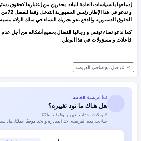
إدماجها بالسياسات العامة للبلاد محذرين من إعتبارها كحقوق دستورية من 
و ندعو 
الحقوق الدستورية والدفع نحو تشريك النساء في سلك الولاة بنسبة
كما ندعو نساء تونس و رجالها للنضال بجميع أشكاله من أجل عدم 
فاعلات و مسؤولات في هذا الوطن
التواصل مع صاحب العريضة
ابدأ عريضتك الخاصة
هل هناك ما تود تغييره؟
لا يمكنك إحداث تغيير بالوقوف ساكنًا.
صاحب هذه العريضة أخذ المبادرة واتخذ موقفًا عمليًا. هل ست