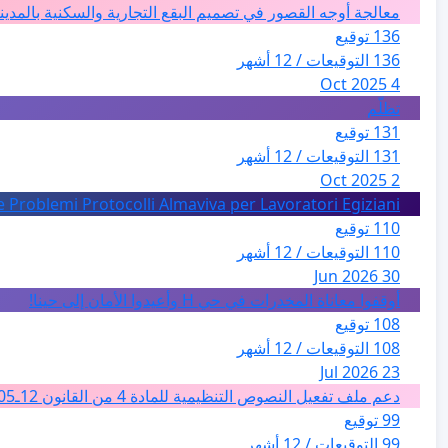
معالجة أوجه القصور في تصميم البقع التجارية والسكنية بالمدين
136 توقيع
136 التوقيعات / 12 أشهر
4 Oct 2025
تظلّم
131 توقيع
131 التوقيعات / 12 أشهر
2 Oct 2025
e Problemi Protocolli Almaviva per Lavoratori Egiziani
110 توقيع
110 التوقيعات / 12 أشهر
30 Jun 2026
أوقفوا معاناة المخدرات في حي H وأعيدوا الأمان إلى حينا!
108 توقيع
108 التوقيعات / 12 أشهر
23 Jul 2026
دعم ملف تفعيل النصوص التنظيمية للمادة 4 من القانون 12ـ05 للارشاد السياحي بالمغرب من اجل تغيير فئة الفضاءات الطبيعية الى فئة المدن والمدارات
99 توقيع
99 التوقيعات / 12 أشهر