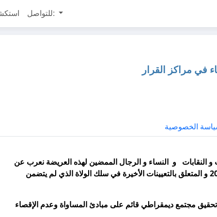
للتواصل:
استكش
 في مراكز القرار
اسة الخصوصية
 النقابات و النساء و الرجال الممضين لهذه العريضة نعرب عن
استغرابنا و استنكارنا لقرار رئيس الحكومة الصادر في 22 أوت 2015 و المتعلق بالتعيينات الأخيرة في سلك الولاة الذي لم يتضمن
تحقيق مجتمع ديمقراطي قائم على مبادئ المساواة وعدم الإقصاء