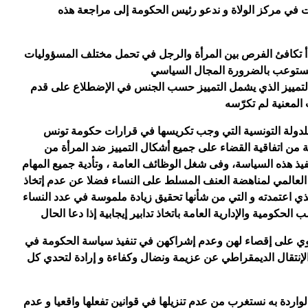
ت في مركز الولاة و ندعو رئيس الحكومة إلى مراجعة هذه
 باحترام مبدأ تكافئ الفرص بين المرأة والرجل في تحمل مختلف المسؤوليات
 تستوعب بالضرورة المجال السياسي
 وعدم التمييز الذي يشمل التمييز حسب الجنس في الإضطلاع على قدم
 المعنية لم تكرّسه
للدولة التونسية التي وجب تكريسها في قرارات حكومة تونس
اصة ما ورد بالفقرة 2 من المادة السابعة من اتفاقية القضاء على جميع أشكال التمييز ضد المرأة من
هذه السياسة، وفى شغل الوظائف العامة ، وتأدية جميع المهام
ن العالمي لمناهضة العنف المسلط على النساء فضلا عن عدم إتخاذ
 الذي اعتمدته و التي من شأنها تحقيق زيادة ملموسة في عدد النساء
كومية والإدارية العامة باتخاذ تدابير إيجابية إذا دعا الحال
ينطوي على إقصاء لهن وعدم إشراكهن في تنفيذ سياسة الحكومة في
إنتقال الديمقراطي عن عزيمة ونضال وكفاءة و إرادة لتحدي كل
واردة به نستغرب من عدم تنزيلها في قوانين تفعلها واقعيا و عدم