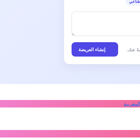
طناعي
إنشاء العريضة
ً عنك.
لمغربية