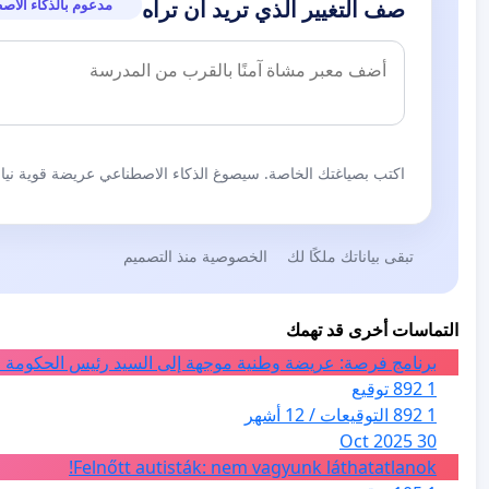
مدعوم بالذكاء الاص
صف التغيير الذي تريد أن تراه
اكتب بصياغتك الخاصة. سيصوغ الذكاء الاصطناعي عريضة قوية نيابة
تبقى بياناتك ملكًا لك
الخصوصية منذ التصميم
التماسات أخرى قد تهمك
برنامج فرصة: عريضة وطنية موجهة إلى السيد رئيس الحكومة ا
1 892 توقيع
1 892 التوقيعات / 12 أشهر
30 Oct 2025
Felnőtt autisták: nem vagyunk láthatatlanok!