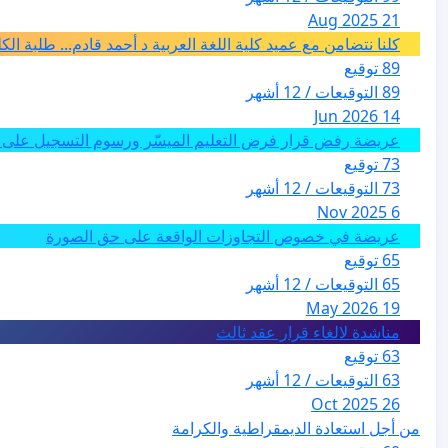
21 Aug 2025
كلنا نتضامن مع عميد كلية اللغة العربية د أحمد قادم... طلبة ال
89 توقيع
89 التوقيعات / 12 أشهر
14 Jun 2026
عريضة رفض قرار فرض التعليم الميسّر ورسوم التسجيل على م
73 توقيع
73 التوقيعات / 12 أشهر
6 Nov 2025
عريضة في خصوص التجاوزات الواقعة على حق الصورة
65 توقيع
65 التوقيعات / 12 أشهر
19 May 2026
مناشدة لالغاء قرار عقد ثالث
63 توقيع
63 التوقيعات / 12 أشهر
26 Oct 2025
من أجل استعادة الديمقراطية والكرامة