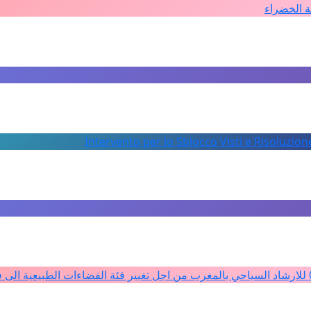
ة الخضراء
Intervento per lo Sblocco Visti e Risoluzion