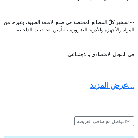
- - تسخير كلّ المصانع المختصة في صنع الأقنعة الطبية، وغيرها من
المواد والأجهزة والأدوية الضرورية، لتأمين الحاجيات الداخلية.
في المجال الاقتصادي والاجتماعي:
- فرض حالة حجر شامل على مستوى البلاد لمدّة أسبوعين الى
...عرض المزيد
ثلاث أسابيع. وهو ما يعني بقاء المواطنين بمنازلهم وعدم توجّههم
الى الشغل. ويُستثنى من ذلك الفئات التالية:
- أعوان الصحّة من أطباء وصيادلة وطواقم اسعاف وانعاش
التواصل مع صاحب العريضة
وتمريض والخ/ المسؤولون السياسيون/ قوّات الجيش والأمن
والحماية المدنية/ العاملين في محلات بيع المواد الغذائية أو في