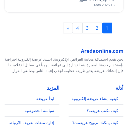
13 May 2026
»
4
3
2
1
Aredaonline.com
نحن نقدم استضافة مجانية للعرائض الإلكترونية، انشئ عريضة إلكترونيةاحترافية
بإستخدام خدمتناالمميزة،يتم الإشارة إلى عرائضنا يومياً في وسائل الإعلام،لذا
فإن إنشائك عريضة يعتبر طريقة عظيمة لجذب إنتباه الناس وصانعي القرار
أدلة
المزيد
كيفية إنشاء عريضة إلكترونية
ابدأ عريضة
كيف تكتب عريضة؟
سياسة الخصوصية
كيف يمكنك ترويج عريضتك؟
إدارة ملفات تعريف الارتباط