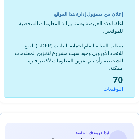
مصانع انتاج المواد الغذائية أو الفلاحين والعمّال الزراعيين/
العاملون في البريد والموانئ والمطارات الذين يأمنون عمليات
إعلان من مسؤول إدارة هذا الموقع
التوريد/ المتطوّعون المنخرطون في تأمين الخدمات الضرورية
أغلقنا هذه العريضة وقمنا بإزالة المعلومات الشخصية
(بالتنسيق مع الدولة).
للموقعين.
يتطلب النظام العام لحماية البيانات (GDPR) التابع
- اغلاق كافّة المحلات التجارية باستثناء المحلات الغذائية
للاتحاد الأوروبي وجود سبب مشروع لتخزين المعلومات
والصيدليات وبعض محطّات البنزين.
الشخصية وأن يتم تخزين المعلومات لأقصر فترة
ممكنة.
70
- -تكفّل الدولة بتأمين التوزيع والتزويد بالمواد الغذائية لكلّ المدن
التوقيعات
والأحياء، وتأمين وصول المواد الحياتية اللازمة لكافّة المناطق
(أغذية، أدوية، اسطوانات غاز...) خاصة في الأحياء الفقيرة والأرياف
النائية. ويمكن أن يتمّ ذلك عبر الجيش، والمنظمات التطوعية
(الكشافة، الهلال الأحمر، والمبادرات المواطنية بتنسيق مع الدولة).
ابدأ عريضتك الخاصة