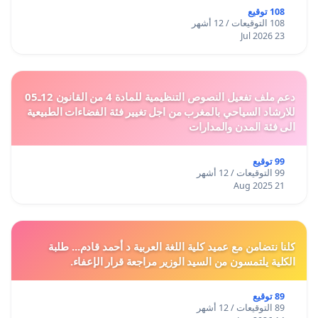
108 توقيع
108 التوقيعات / 12 أشهر
23 Jul 2026
دعم ملف تفعيل النصوص التنظيمية للمادة 4 من القانون 12ـ05
للارشاد السياحي بالمغرب من اجل تغيير فئة الفضاءات الطبيعية
الى فئة المدن والمدارات
99 توقيع
99 التوقيعات / 12 أشهر
21 Aug 2025
كلنا نتضامن مع عميد كلية اللغة العربية د أحمد قادم... طلبة
الكلية يلتمسون من السيد الوزير مراجعة قرار الإعفاء.
89 توقيع
89 التوقيعات / 12 أشهر