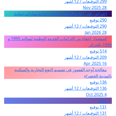
ذوي حقوق الجماعة السلالية حارة اليمين تودغى السفلى
299 التوقيعات / 12 أشهر
28 Nov 2025
اعتراض على اعادة الامتحان النهائي لمادة مهارات حياتية
290 توقيع
290 التوقيعات / 12 أشهر
28 Jan 2026
استصدار إعفاء من إلتزامات الخدمة الوطنية لمواليد 1995 و
1996 بالجزائر
514 توقيع
209 التوقيعات / 12 أشهر
16 Apr 2025
معالجة أوجه القصور في تصميم البقع التجارية والسكنية
بالمدينة الخضراء
136 توقيع
136 التوقيعات / 12 أشهر
4 Oct 2025
تظلّم
131 توقيع
131 التوقيعات / 12 أشهر