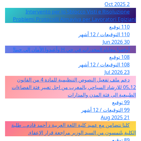
2 Oct 2025
Intervento per lo Sblocco Visti e Risoluzione
Problemi Protocolli Almaviva per Lavoratori Egiziani
110 توقيع
110 التوقيعات / 12 أشهر
30 Jun 2026
أوقفوا معاناة المخدرات في حي H وأعيدوا الأمان إلى حينا!
108 توقيع
108 التوقيعات / 12 أشهر
23 Jul 2026
دعم ملف تفعيل النصوص التنظيمية للمادة 4 من القانون
12ـ05 للارشاد السياحي بالمغرب من اجل تغيير فئة الفضاءات
الطبيعية الى فئة المدن والمدارات
99 توقيع
99 التوقيعات / 12 أشهر
21 Aug 2025
كلنا نتضامن مع عميد كلية اللغة العربية د أحمد قادم... طلبة
الكلية يلتمسون من السيد الوزير مراجعة قرار الإعفاء.
89 توقيع