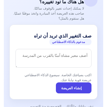
هل هناك ما تود تغييره؟
 التدخل لدى السلطة المختصة للإيقاف الفوري لمسطرة التحديد
الإداري لكل من الجماعتين السلاليتين لتدفالت ولأكديم إلى حين
لا يمكنك إحداث تغيير بالوقوف ساكنًا.
نشر المرسوم المتعلقة بالتحديد الإداري الذي تقدمت به الجماعة
صاحب هذه العريضة أخذ المبادرة واتخذ موقفًا عمليًا.
هل ستقوم بالمثل؟
السلالية لحارة اليمين.
 التدخل لدى المصالح المختصة بطلبات التحديد الإداري لأراضي
الجماعات السلالية للقيام بالإجراءات اللازمة من أجل إخراج
صف التغيير الذي تريد أن تراه
المرسوم المتعلق بطلب التحديد الإداري لجماعتنا السلالية لحيز
الوجود، سيما أمام نشر المرسومين المتعلقين بطلبي جماعتين
مدعوم بالذكاء الاصطناعي
سلاليتين حول نفس القطعة.
 إخبارنا حول أسباب عدم تفعيل طلب التحديد الإداري الذي تقدم
بها نائبينا، وأسباب تفعيل ونشر مرسومي الجماعتين السلاليتين
لتدفالت وأكديم والوثائق التي عززت بها هاتين الجماعتين طلبيهما.
 أمر السلطات المختصة بتنفيذ قرارات مجلس الوصاية، من أجل
اكتب بصياغتك الخاصة. سيصوغ الذكاء الاصطناعي
التدخل فورا لفرض احترام قرار مجلس الوصاية الصادر سنة 1996
عريضة قوية نيابةً عنك.
وإرجاع الحالة إلى ما كانت عليه.
 الإشهاد على أن السلطات التي أجبرت أعضاء الجماعة السلالية
إنشاء العريضة
لحارة اليمين سنة 1996 على إخلاء القطعة الأرضية موضوع طلب
التحديد وفي نفس الوقت غضت الطرف عن خرق وانتهاك قرار
مجلس الوصاية من قبل الجماعة السلالية لأكديم بالخصوص والتي
تبقى بياناتك ملكًا لك
الخصوصية منذ التصميم