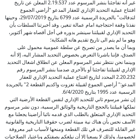
غير أنه تفاجئنا بنشر المرسوم عدد 2.19.537 المعلن عن تاريخ
افتتاح عملية التحديد الإداري للعقار المدعو "أراضي الجموع
لتدفالت" بالجريدة الرسمية عدد 6799 بتاريخ 29/07/2019، وحينها
نفذنا وقفة احتجاجية امام عمالة تنغير، وقد أخبرتنا السلطات بأن
التحديد الإداري لقبيلتنا سينشر بدوره في أجل أقصاه شهر أكتوبر،
وهو ما لم يتم الى تاريخ تقديم هاته الشكاية؛
وبما أن ما يصدر من تصريح عن سلطة عمومية محمول على
الصدق، فإننا باشرنا التعرض بخصوص التحديد المشار اليه، إلا أنه
وبينما نحن ننتظر نشر المرسوم المعلن عن انطلاق اشغال التحديد
الإداري لقبيلتنا تفاجئنا أو بالأحرى صدمنا بنشر المرسوم رقم
2.20.232 المحدد لتاريخ افتتاح عملية التحديد الإداري للعقار
المدعو:" أراضي الجموع لقبيلة تغزوت واكديم القطعة 2" بالجريدة
الرسمية عدد 1995 بتاريخ 6/4/2020.
إن نشر مرسوم ثاني للتحديد الإداري لنفس القطعة الأرضية التي
تملكها قبيلتنا بالحجج التاريخية والوثائق الرسمية، دون نشر مرسوم
التحديد الإداري المتعلق بالطلب الذي قدمه نائبا أراضينا يجعلنا مع
الآسف نحس بأن هناك نية مبيتة لضرب حقوقنا التاريخية والقانونية
غير القابلة للتصرف في تلك القطعة ومنحها لأسباب غير معروفة
لخصومنا، ولذلك لا يسعنا إلا أن نبلغكم بصفتكم وباعتبار الصلاحيات