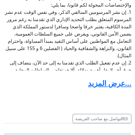
والإختصاصات المخولة لكم قانونا، بما يلي:
1. إن نشر المرسومين السالفي الذكر، وفي نفس الوقت عدم نشر
المرسوم المتعلق بطلب التحديد الإداري الذي تقدمنا به رغم مرور
المدة الكافية، يعتبر خرقا واضحا وسافرا لدستور المملكة الذي
يضمن الأمن القانوني، ويفرض على جميع السلطات العمومية،
التعامل مع المواطنين على أساس التقيد بمبدأ المساواة، واحترام
القانون، والنزاهة والشفافية والحياد ( الفصلين 6 و 155 على سبيل
المثال).
2. إن عدم تفعيل الطلب الذي تقدمنا به إلى حد الآن، ينضاف إلى
خرق آخر لا يقل أهمية ودلالة، ألا هو تغاضي السلطات المحلية
المختصة عن خرق قرار مجلس الوصايا الصادر باسم جلالة الملك
...عرض المزيد
بتاريخ 18/04/1996 القاضي بمنع قبيلة اكديم تغزوت من مباشرة
أي عمل فلاحي أو أي عملية بناء في ذلك العقار،وهذا رغم الشكاوى
المقدمة في الموضوع؛ فلن يقبل من أحد التهرب من حجية ذلك
القرار على الجميع خاصة أطرافه، والسلطة المحلية المختصة.
3. إن نشر المرسوم المتعلق بطلب التحديد الإداري لقبيلة تدفالت
التواصل مع صاحب العريضة
رغم أنها لا تتوفر على أي حجة صحيحة، وكذا نشر المرسوم المتعلق
بقبيلة اكديم تغزوت رغم كونها طرفا رئيسيا في قرار مجلس