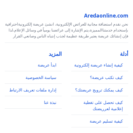
Aredaonline.com
نحن نقدم استضافة مجانية للعرائض الإلكترونية، انشئ عريضة إلكترونيةاحترافية
بإستخدام خدمتناالمميزة،يتم الإشارة إلى عرائضنا يومياً في وسائل الإعلام،لذا
فإن إنشائك عريضة يعتبر طريقة عظيمة لجذب إنتباه الناس وصانعي القرار
أدلة
المزيد
كيفية إنشاء عريضة إلكترونية
ابدأ عريضة
كيف تكتب عريضة؟
سياسة الخصوصية
كيف يمكنك ترويج عريضتك؟
إدارة ملفات تعريف الارتباط
كيف تحصل على تغطية
نبذة عنا
إعلامية لعرريضتك
كيفية تسليم عريضة