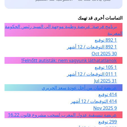
تقف كذلك وراء عدم تفعيل طلب التحديد الإداري لجماعتنا
السلالية، تتحمل جميع المسؤوليات عن الأضرار الناتجة عن الوضع
الحالي، بما في ذلك عدم تفعيل طلب التحديد الإداري، وكذا عن
التماسات أخرى قد تهمك
الخطوات التي نحتفظ بحق اللجوء إليها داخل وخارج المغرب
برنامج فرصة: عريضة وطنية موجهة إلى السيد رئيس الحكومة
لإسماع مظالمنا.
المغربية
1 892 توقيع
وتفضلوا بقبول فائق التقدير والإحترام
1 892 التوقيعات / 12 أشهر
المرفقات
30 Oct 2025
1. قرار مجلس الوصاية الصادر سنة 1996.
Felnőtt autisták: nem vagyunk láthatatlanok!
2. نسخة من المرسوم رقم 2.19.537 المعلن عن تاريخ افتتاح
1 105 توقيع
عملية التحديد الإداري للعقار المدعو "أراضي الجموع لتدفالت"
1 011 التوقيعات / 12 أشهر
بالجريدة الرسمية عدد 6799 بتاريخ 29/07/2019،
31 Jul 2025
3. نسخة من المرسوم رقم 2.20.232 المحدد لتاريخ افتتاح عملية
عريضة لبنان من أجل عودة سعد الحريري
التحديد الإداري للعقار المدعو:" أراضي الجموع لقبيلة تغزوت
414 توقيع
واكديم القطعة 2 " بالجريدة الرسمية عدد 1995 بتاريخ 6/4/2020.
414 التوقيعات / 12 أشهر
9 Nov 2025
تنويه: تم توجيه نسخة من هذه الشكاية الى السادة وسيط المملكة،
عريضة تنسيقية عدول المغرب لسحب مشروع قانون 16.22
وزير الداخلية.
299 توقيع