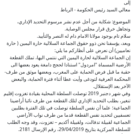
إلى
معالي السيد رئيس الحكومة - الرباط
الموضوع: شكاية من أجل عدم نشر مرسوم التحديد الإداري،
وتجاهل خرق قرار مجلس الوصاية.
سلام تام بوجود مولانا الامام دام له النصر والتأييد.
وبعد، يؤسفنا نحن ذوو حقوق الجماعة السلالية حارة اليمين ( حارة
نعاميين) أن نعرض على أنظاركم ما يلي:
إن الجماعة السلالية لحارة اليمين التي ننتمي اليها، تملك القطعة
الأرضية المسماة "امردول" استنادا لحجج دامغة يعود بعضها الى
حقبة ما قبل فرض الحماية على المغرب، وبعضها موثق من طرف-
المحكمة العرفية لتودغى وأيت عطا أثناء فترة الحماية، والبعض
الآخر بعد الإستقلال.
وفي شهر دجنبر 2019 توصلت السلطة المحلية بقيادة تغزوت إقليم
تنغير، بطلب التحديد الإداري لتلك القطعة من طرف نائبا أراضينا
الجماعية؛ علما أن نفس السلطة توصلت في تلك الفترة بطلبين
تعسفيين لتحديد نفس القطعة قدما من طرف نواب الأراضي
الجماعية لقبيلة تدفالت، ولقبيلة أكديم – تغزوت، وقد وجه الطلب
للسلطة المركزية بتاريخ 29/04/2019، رقم الإرسال 2181.