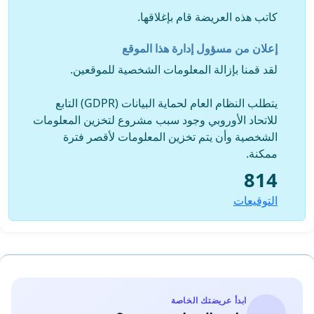
الوصايا المومأ اليه أعلاه، خول لتلك القبيلتين مركزا قانونيا يعفيهما
كاتب هذه العريضة قام بإغلاقها.
من اثبات الملك، أو أداء أي مصاريف، مما يفهم منه أن عدم نشر
التحديد الإداري لقبيلتنا مقصود ومدروس، لأنه يصب في مصلحة
إعلان من مسؤول إدارة هذا الموقع
تلك الجماعتين.
4. إنه لا يمكن لأي جهة تبرير عدم تفعيل طلب التحديد الإداري الذي
لقد قمنا بإزالة المعلومات الشخصية للموقعين.
تقدم به ممثلانا بكون القطعة الأرضية موضوع نزاع، أو بصدور قرار
لمجلس الوصاية بشأنها، لأنه على فرض أن هذه الواقعة مبررة من
يتطلب النظام العام لحماية البيانات (GDPR) التابع
الناحية القانونية لحفظ الطلب أو لعدم الإستجابة له، فإنه كان من
للاتحاد الأوروبي وجود سبب مشروع لتخزين المعلومات
باب أولى تطبيق نفس الأثر ونفس المصير على طلبي جماعتي
الشخصية وأن يتم تخزين المعلومات لأقصر فترة
تدفالت وأكديم،لأن قرار مجلس الوصاية يتعلق بنفس القطعة
ممكنة.
الأرضية، علما أن تضمين طلبنا ملاحظة أن القطعة موضوع نزاع،
814
دون تضمينها لطلبي الجماعتين السلاليتين لتدفالت وأكديم، يعتبر
التوقيعات
تحريفا للحقيقة وللواقع، الشيء الذي يعتبر كافيا لفتح بحث في
الموضوع لتحديد المسؤوليات وترتيب النتائج القانونية المناسبة، في
إطار ربط المسؤولية بالمحاسبة المنصوص عليه في دستور
المملكة، مع التأكيد بأن طلب التحديد لا يتعارض مع قرار مجلس
الوصاية طالما سيتم قانونا البت في الاستحقاق.
وعليه فإن أعضاء الجماعة السلالية لحارة اليمين يلتمسون من
ابدأ عريضتك الخاصة
سيادتكم ما يلي: