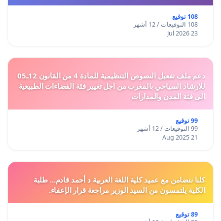
108 توقيع
108 التوقيعات / 12 أشهر
23 Jul 2026
دعم ملف تفعيل النصوص التنظيمية للمادة 4 من القانون 12ـ05
للارشاد السياحي بالمغرب من اجل تغيير فئة الفضاءات الطبيعية
الى فئة المدن والمدارات
99 توقيع
99 التوقيعات / 12 أشهر
21 Aug 2025
كلنا نتضامن مع عميد كلية اللغة العربية د أحمد قادم... طلبة
الكلية يلتمسون من السيد الوزير مراجعة قرار الإعفاء.
89 توقيع