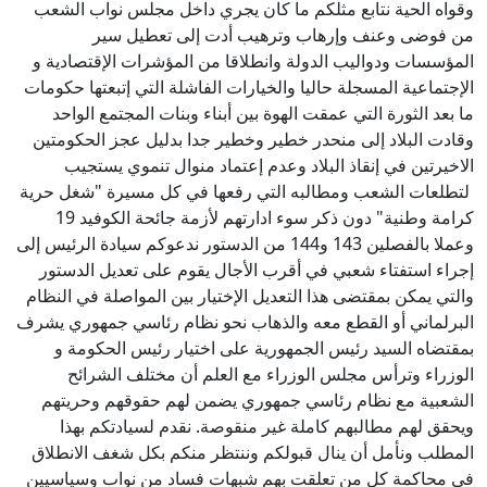
وقواه الحية نتابع مثلكم ما كان يجري داخل مجلس نواب الشعب
من فوضى وعنف وإرهاب وترهيب أدت إلى تعطيل سير
المؤسسات ودواليب الدولة وانطلاقا من المؤشرات الإقتصادية و
الإجتماعية المسجلة حاليا والخيارات الفاشلة التي إتبعتها حكومات
ما بعد الثورة التي عمقت الهوة بين أبناء وبنات المجتمع الواحد
وقادت البلاد إلى منحدر خطير وخطير جدا بدليل عجز الحكومتين
الاخيرتين في إنقاذ البلاد وعدم إعتماد منوال تنموي يستجيب
لتطلعات الشعب ومطالبه التي رفعها في كل مسيرة "شغل حرية
كرامة وطنية" دون ذكر سوء ادارتهم لأزمة جائحة الكوفيد 19
وعملا بالفصلين 143 و144 من الدستور ندعوكم سيادة الرئيس إلى
إجراء استفتاء شعبي في أقرب الأجال يقوم على تعديل الدستور
والتي يمكن بمقتضى هذا التعديل الإختيار بين المواصلة في النظام
البرلماني أو القطع معه والذهاب نحو نظام رئاسي جمهوري يشرف
بمقتضاه السيد رئيس الجمهورية على اختيار رئيس الحكومة و
الوزراء وترأس مجلس الوزراء مع العلم أن مختلف الشرائح
الشعبية مع نظام رئاسي جمهوري يضمن لهم حقوقهم وحريتهم
ويحقق لهم مطالبهم كاملة غير منقوصة. نقدم لسيادتكم بهذا
المطلب ونأمل أن ينال قبولكم وننتظر منكم بكل شغف الانطلاق
في محاكمة كل من تعلقت بهم شبهات فساد من نواب وسياسيين