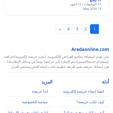
51 توقيع
51 التوقيعات / 12 أشهر
13 May 2026
»
4
3
2
1
Aredaonline.com
نحن نقدم استضافة مجانية للعرائض الإلكترونية، انشئ عريضة إلكترونيةاحترافية
بإستخدام خدمتناالمميزة،يتم الإشارة إلى عرائضنا يومياً في وسائل الإعلام،لذا
فإن إنشائك عريضة يعتبر طريقة عظيمة لجذب إنتباه الناس وصانعي القرار
أدلة
المزيد
كيفية إنشاء عريضة إلكترونية
ابدأ عريضة
كيف تكتب عريضة؟
سياسة الخصوصية
كيف يمكنك ترويج عريضتك؟
إدارة ملفات تعريف الارتباط