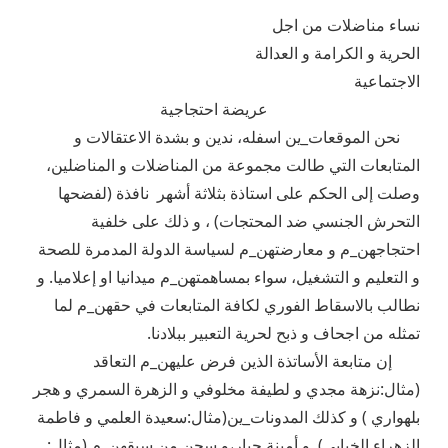
نساء مناضلات من اجل
الحرية و الكرامة و العدالة
الاجتماعية
عريضة احتجاجية
نحن الموقعات_ين اسفله، ندين و بشدة الاعتقالات و
المتابعات التي طالت مجموعة من المناضلات و المناضلين،
وصلت إلى الحكم على استاذة بثلاثة أشهر نافذة (لفضحها
التحرش الجنسي ضد المحتجات) ، و ذلك على خلفية
احتجاجهن_م و معارضتهن_م لسياسة الدولة المدمرة للصحة
و التعليم و التشغيل، سواء بمساهمتهن_م ميدانيا او إعلاميا. و
نطالب بالاسقاط الفوري لكافة المتابعات في حقهن_م لما
تمثله من اجحاف و ذبح لحرية التعبير ببلادنا.
إن متابعة الأساتذة الذين فرض عليهن_م التعاقد
(مثال:نزهة مجدي و لطيفة مخلوفي و الزهرة السمري و هجر
بلهواري ) و كذلك المدونات_ين(مثال:سعيدة العلمي و فاطمة
الزهراء الخبابي) و أمينة جبار،و سجن من سبقهن_م (مثال: