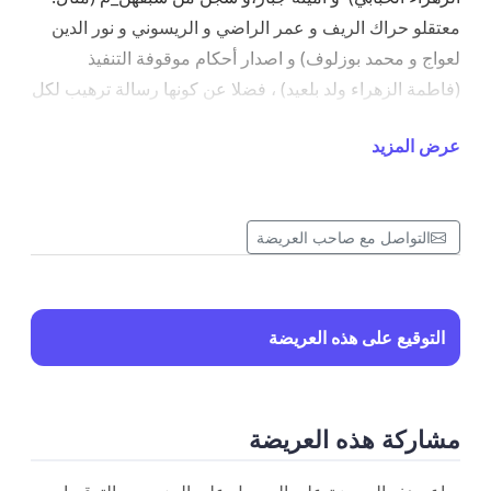
معتقلو حراك الريف و عمر الراضي و الريسوني و نور الدين
لعواج و محمد بوزلوف) و اصدار أحكام موقوفة التنفيذ
(فاطمة الزهراء ولد بلعيد) ، فضلا عن كونها رسالة ترهيب لكل
من سولت له نفسه الاحتجاج السلمي ضد الظلم و القهر، فإنها
عرض المزيد
تعبير عن المقاربة القمعية التي لم تعد تملك الدولة غيرها كحل
لما تعيشه بلادنا من احتقان للاوضاع الاجتماعية و الاقتصادية.
وإننا إذ ندين هذا الهجوم على الحق في الاحتجاج السلمي،
التواصل مع صاحب العريضة
فإننا ندعو كافة الأصوات الحرة، محليا و إقليميا و دوليا ، إلى
اعلان التضامن و المطالبة بالحرية لكل معتقلي الرأي بهذا
الوطن الجريح.
التوقيع على هذه العريضة
مشاركة هذه العريضة