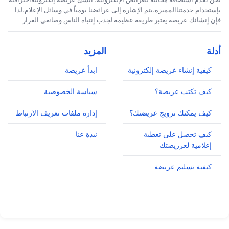
بإستخدام خدمتناالمميزة،يتم الإشارة إلى عرائضنا يومياً في وسائل الإعلام،لذا
فإن إنشائك عريضة يعتبر طريقة عظيمة لجذب إنتباه الناس وصانعي القرار
أدلة
المزيد
كيفية إنشاء عريضة إلكترونية
ابدأ عريضة
كيف تكتب عريضة؟
سياسة الخصوصية
كيف يمكنك ترويج عريضتك؟
إدارة ملفات تعريف الارتباط
كيف تحصل على تغطية
نبذة عنا
إعلامية لعرريضتك
كيفية تسليم عريضة