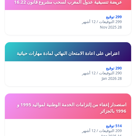
عريضة تنسيقية عدول المغرب لسحب مشروع قانون 16.22
299 توقيع
299 التوقيعات / 12 أشهر
28 Nov 2025
اعتراض على اعادة الامتحان النهائي لمادة مهارات حياتية
290 توقيع
290 التوقيعات / 12 أشهر
28 Jan 2026
استصدار إعفاء من إلتزامات الخدمة الوطنية لمواليد 1995 و
1996 بالجزائر
514 توقيع
209 التوقيعات / 12 أشهر