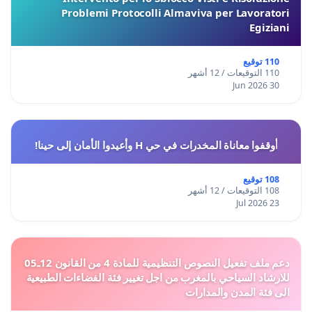
Problemi Protocolli Almaviva per Lavoratori
Egiziani
110 توقيع
110 التوقيعات / 12 أشهر
30 Jun 2026
أوقفوا معاناة المخدرات في حي H وأعيدوا الأمان إلى حينا!
108 توقيع
108 التوقيعات / 12 أشهر
23 Jul 2026
دعم ملف تفعيل النصوص التنظيمية للمادة 4 من القانون 12ـ05
للارشاد السياحي بالمغرب من اجل تغيير فئة الفضاءات الطبيعية
الى فئة المدن والمدارات