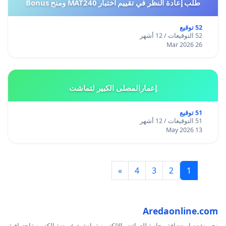
طلب إعادة النظر في تقييم اختبار MAT240 ومنح Bonus
52 توقيع
52 التوقيعات / 12 أشهر
26 Mar 2026
إعمارالمصلى الكبير لتماشت
51 توقيع
51 التوقيعات / 12 أشهر
13 May 2026
»
4
3
2
1
Aredaonline.com
نحن نقدم استضافة مجانية للعرائض الإلكترونية، انشئ عريضة إلكترونيةاحترافية