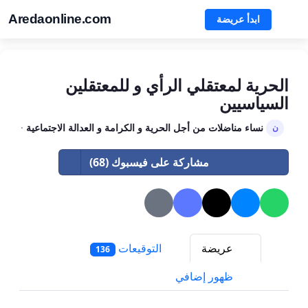
Aredaonline.com
ابدأ عريضة
الحرية لمعتقلي الرأي و للمعتقلين
السياسيين
نساء مناضلات من أجل الحرية و الكرامة و العدالة الاجتماعية
·
ن
مشاركة على فيسبوك (68)
عريضة
التوقيعات
136
ظهور إضافي