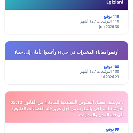
Egiziani
110 توقيع
110 التوقيعات / 12 أشهر
30 Jun 2026
أوقفوا معاناة المخدرات في حي H وأعيدوا الأمان إلى حينا!
108 توقيع
108 التوقيعات / 12 أشهر
23 Jul 2026
دعم ملف تفعيل النصوص التنظيمية للمادة 4 من القانون 12ـ05
للارشاد السياحي بالمغرب من اجل تغيير فئة الفضاءات الطبيعية
الى فئة المدن والمدارات
99 توقيع