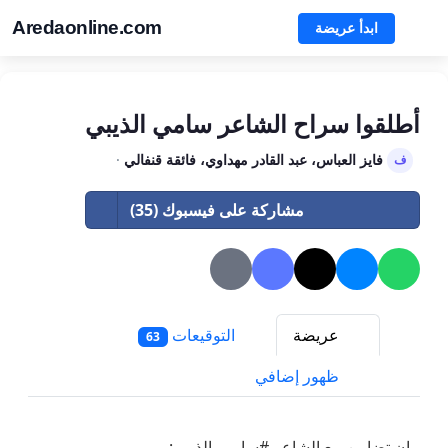
Aredaonline.com
ابدأ عريضة
أطلقوا سراح الشاعر سامي الذيبي
فايز العباس، عبد القادر مهداوي، فائقة قنفالي
·
ف
مشاركة على فيسبوك (35)
عريضة
التوقيعات
63
ظهور إضافي
بيان تضامن مع الشاعر #سامي_الذيبي: