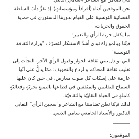
نحن الموقعين أدناه (أفراداً ومؤسساتٍ)؛ إذ نقرُّ دأبَ السلطة
القضائية التونسية على القيام بدورها الدستوري في حماية
الحقوق والحريات،
بما يكفل حرية الرأي والتعبير؛
فإنّنا وبالموازاة نبدي أشدَّ الاستنكار لتصرّفِ "وزارة الثقافة
التونسية"
التي -وبدل تبني ثقافة الحوار وقبول الرأي الآخر- التجأت إلى
تغليب ثقافة المحاكم والردع والتخويف؛ ممّا يدلُّ على أنّها
عازمة على إسكات كل صوت معارض، في حين كان عليها
السماح للنقاييين والمثقفين في قطاعها بالتمتع بحريّةٍ وفعاليّةٍ
كاملةٍ في الحياة النقابيّة والثقافيّة.
لذلك فإنّنا نعلن تضامننا مع الشاعر و"سجين الرأي" النقابي
الدكتور والأستاذ الجامعي سامي الذيبي.
________
الموقعون: