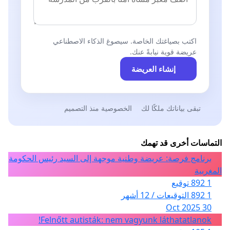
اكتب بصياغتك الخاصة. سيصوغ الذكاء الاصطناعي
عريضة قوية نيابةً عنك.
إنشاء العريضة
تبقى بياناتك ملكًا لك
الخصوصية منذ التصميم
التماسات أخرى قد تهمك
برنامج فرصة: عريضة وطنية موجهة إلى السيد رئيس الحكومة
المغربية
1 892 توقيع
1 892 التوقيعات / 12 أشهر
30 Oct 2025
Felnőtt autisták: nem vagyunk láthatatlanok!