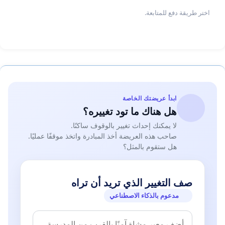
and « prisoner of conscience », the cultural
اختر طريقة دفع للمتابعة.
syndicalist and academic Dr. Sami Al-Dhibi.
Signatures:
#أطلقوا_سراح_سامي_الذيبي
#أطلقوا_سراح_الشاعر
ابدأ عريضتك الخاصة
هل هناك ما تود تغييره؟
لا يمكنك إحداث تغيير بالوقوف ساكنًا.
صاحب هذه العريضة أخذ المبادرة واتخذ موقفًا عمليًا.
هل ستقوم بالمثل؟
صف التغيير الذي تريد أن تراه
مدعوم بالذكاء الاصطناعي