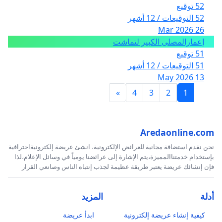
52 توقيع
52 التوقيعات / 12 أشهر
26 Mar 2026
إعمارالمصلى الكبير لتماشت
51 توقيع
51 التوقيعات / 12 أشهر
13 May 2026
»
4
3
2
1
Aredaonline.com
نحن نقدم استضافة مجانية للعرائض الإلكترونية، انشئ عريضة إلكترونيةاحترافية
بإستخدام خدمتناالمميزة،يتم الإشارة إلى عرائضنا يومياً في وسائل الإعلام،لذا
فإن إنشائك عريضة يعتبر طريقة عظيمة لجذب إنتباه الناس وصانعي القرار
أدلة
المزيد
كيفية إنشاء عريضة إلكترونية
ابدأ عريضة