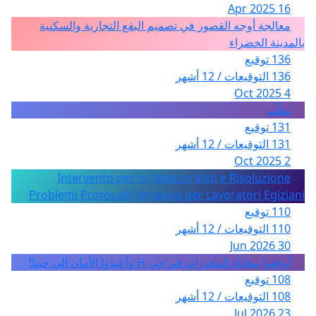
16 Apr 2025
معالجة أوجه القصور في تصميم البقع التجارية والسكنية
بالمدينة الخضراء
136 توقيع
136 التوقيعات / 12 أشهر
4 Oct 2025
تظلّم
131 توقيع
131 التوقيعات / 12 أشهر
2 Oct 2025
Intervento per lo Sblocco Visti e Risoluzione
Problemi Protocolli Almaviva per Lavoratori Egiziani
110 توقيع
110 التوقيعات / 12 أشهر
30 Jun 2026
أوقفوا معاناة المخدرات في حي H وأعيدوا الأمان إلى حينا!
108 توقيع
108 التوقيعات / 12 أشهر
23 Jul 2026