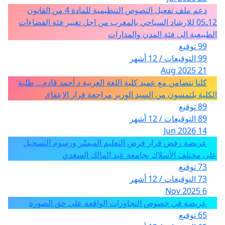
دعم ملف تفعيل النصوص التنظيمية للمادة 4 من القانون
12ـ05 للارشاد السياحي بالمغرب من اجل تغيير فئة الفضاءات
الطبيعية الى فئة المدن والمدارات
99 توقيع
99 التوقيعات / 12 أشهر
21 Aug 2025
كلنا نتضامن مع عميد كلية اللغة العربية د أحمد قادم... طلبة
الكلية يلتمسون من السيد الوزير مراجعة قرار الإعفاء.
89 توقيع
89 التوقيعات / 12 أشهر
14 Jun 2026
عريضة رفض قرار فرض التعليم الميسّر ورسوم التسجيل
على مختلف الأسلاك بجامعة عبد المالك السعدي
73 توقيع
73 التوقيعات / 12 أشهر
6 Nov 2025
عريضة في خصوص التجاوزات الواقعة على حق الصورة
65 توقيع