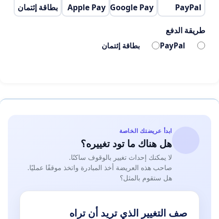
PayPal
Google Pay
Apple Pay
بطاقة إئتمان
نهائية لملف هيئة المتصرفين، وأن أي قبول لمقترح حكومي
في هذا الاتجاه لن يكون سوى مساهمة في تكريس للحيف
طريقة الدفع
ضدنا.
PayPal
بطاقة إئتمان
وإذ نؤكد على مسؤوليتكم التاريخية تجاه وضعنا الذي لم يعد
يحتمل المزيد بعد 20 سنة من التأزيم، نطالبكم بإيلاء هذا
الملف ما يستحقه من العدل والإنصاف.
وتقبلوا كل التقدير والاحترام.
ابدأ عريضتك الخاصة
هل هناك ما تود تغييره؟
لا يمكنك إحداث تغيير بالوقوف ساكنًا.
صاحب هذه العريضة أخذ المبادرة واتخذ موقفًا عمليًا.
هل ستقوم بالمثل؟
صف التغيير الذي تريد أن تراه