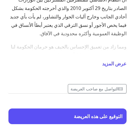
الصادر بتاريخ 29 أكتوبر 2010 والذي أخرجته الحكومة بشكل
أحادي الجانب وخارج آليات الحوار والتشاور، لم يأت بأي جديد
فيما يخص الأجور أو نسق الترقي الذي يعتبر أبطأ الأنساق في
الوظيفة العمومية وأكثره محدودية في الآفاق.
ومما زاد من تعميق الإحساس بالحيف هو حرمان الحكومة لنا
من الاستفادة من اتفاق 26 أبريل2011 في شقه المتعلق
بالدرجة الجديدة فيما استفادت منه فئات مماثلة لنا في نفس
عرض المزيد
السنة.
ومنذ ذلك الحين وجمعيتنا المهنية، الاتحاد الوطني للمتصرفين
التواصل مع صاحب العريضة
المغاربة، تناضل من أجل نظام أساسي عادل وأجور منصفة،
إلا أن مطالبنا قوبلت بالتجاهل واللامبالاة من قبل الحكومات
المتعاقبة بينما استجابت لمطالب معظم الفئات ومنها من
التوقيع على هذه العريضة
تتطابق مع هيئة المتصرفين في الشواهد والمهام
والمسؤوليات.