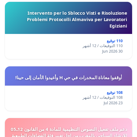
Intervento per lo Sblocco Visti e Risoluzione
Problemi Protocolli Almaviva per Lavoratori
Egiziani
110 توقيع
110 التوقيعات / 12 أشهر
30 Jun 2026
أوقفوا معاناة المخدرات في حي H وأعيدوا الأمان إلى حينا!
108 توقيع
108 التوقيعات / 12 أشهر
23 Jul 2026
دعم ملف تفعيل النصوص التنظيمية للمادة 4 من القانون 12ـ05
للارشاد السياحي بالمغرب من اجل تغيير فئة الفضاءات الطبيعية