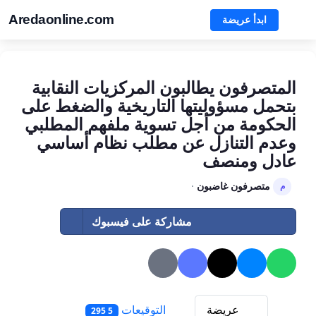
Aredaonline.com
ابدأ عريضة
المتصرفون يطالبون المركزيات النقابية
بتحمل مسؤوليتها التاريخية والضغط على
الحكومة من أجل تسوية ملفهم المطلبي
وعدم التنازل عن مطلب نظام أساسي
عادل ومنصف
متصرفون غاضبون
·
م
مشاركة على فيسبوك
عريضة
التوقيعات
5 295