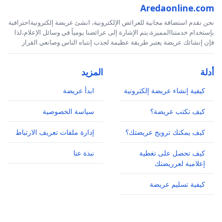
Aredaonline.com
نحن نقدم استضافة مجانية للعرائض الإلكترونية، انشئ عريضة إلكترونيةاحترافية
بإستخدام خدمتناالمميزة،يتم الإشارة إلى عرائضنا يومياً في وسائل الإعلام،لذا
فإن إنشائك عريضة يعتبر طريقة عظيمة لجذب إنتباه الناس وصانعي القرار
أدلة
المزيد
كيفية إنشاء عريضة إلكترونية
ابدأ عريضة
كيف تكتب عريضة؟
سياسة الخصوصية
كيف يمكنك ترويج عريضتك؟
إدارة ملفات تعريف الارتباط
كيف تحصل على تغطية
نبذة عنا
إعلامية لعرريضتك
كيفية تسليم عريضة