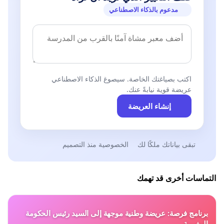
مدعوم بالذكاء الاصطناعي
اكتب بصياغتك الخاصة. سيصوغ الذكاء الاصطناعي
عريضة قوية نيابةً عنك.
إنشاء العريضة
تبقى بياناتك ملكًا لك
الخصوصية منذ التصميم
التماسات أخرى قد تهمك
برنامج فرصة: عريضة وطنية موجهة إلى السيد رئيس الحكومة
المغربية