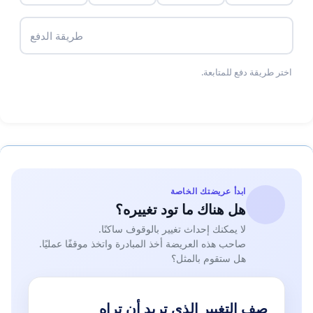
بناءا على ما سبق، وتأسيسا على المادة 77 من الدستور التي
تنص على أنه:"لكل مواطن الحق في تقديم ملتمسات للإدارة
طريقة الدفع
بشكل فردي أو جماعي، لطرح انشغالات تتعلق بالمصلحة
العامة، أو بتصرفات ماسة بحقوقه الأساسية، يتعين على
اختر طريقة دفع للمتابعة.
الإدارة المعنية الرد على الملتمسات في أجل معقول"، وعليه:
نلتمس منكم النظر في طلبنا هذا والاستجابة له بما يتوافق مع
التشريع والتنظيم المعمول بهما.
تقبلوا منا فائق الاحترام والتقدير.
ابدأ عريضتك الخاصة
هل هناك ما تود تغييره؟
لا يمكنك إحداث تغيير بالوقوف ساكنًا.
صاحب هذه العريضة أخذ المبادرة واتخذ موقفًا عمليًا.
هل ستقوم بالمثل؟
صف التغيير الذي تريد أن تراه