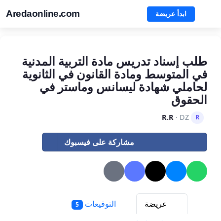
Aredaonline.com
ابدأ عريضة
طلب إسناد تدريس مادة التربية المدنية
في المتوسط ومادة القانون في الثانوية
لحاملي شهادة ليسانس وماستر في
الحقوق
R.R
· DZ
R
مشاركة على فيسبوك
عريضة
التوقيعات
5