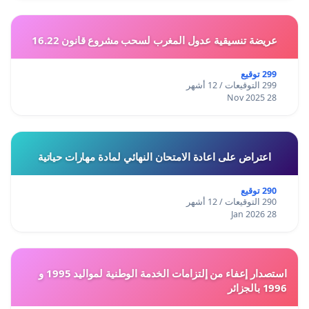
عريضة تنسيقية عدول المغرب لسحب مشروع قانون 16.22
299 توقيع
299 التوقيعات / 12 أشهر
28 Nov 2025
اعتراض على اعادة الامتحان النهائي لمادة مهارات حياتية
290 توقيع
290 التوقيعات / 12 أشهر
28 Jan 2026
استصدار إعفاء من إلتزامات الخدمة الوطنية لمواليد 1995 و
1996 بالجزائر