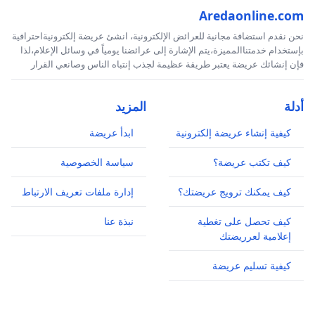
Aredaonline.com
نحن نقدم استضافة مجانية للعرائض الإلكترونية، انشئ عريضة إلكترونيةاحترافية
بإستخدام خدمتناالمميزة،يتم الإشارة إلى عرائضنا يومياً في وسائل الإعلام،لذا
فإن إنشائك عريضة يعتبر طريقة عظيمة لجذب إنتباه الناس وصانعي القرار
أدلة
المزيد
كيفية إنشاء عريضة إلكترونية
ابدأ عريضة
كيف تكتب عريضة؟
سياسة الخصوصية
كيف يمكنك ترويج عريضتك؟
إدارة ملفات تعريف الارتباط
كيف تحصل على تغطية
نبذة عنا
إعلامية لعرريضتك
كيفية تسليم عريضة