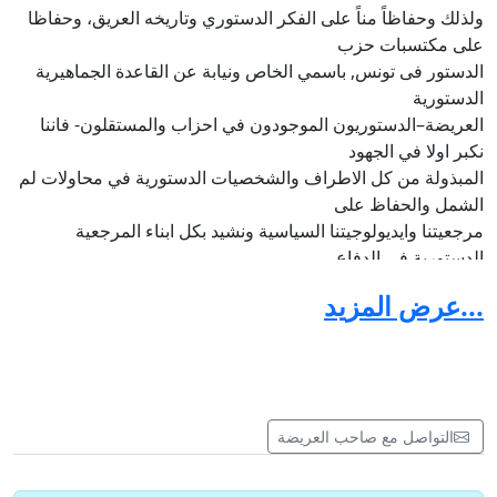
ولذلك وحفاظاً مناً على الفكر الدستوري وتاريخه العريق، وحفاظا
على مكتسبات حزب
الدستور فى تونس, باسمي الخاص ونيابة عن القاعدة الجماهيرية
الدستورية
العريضة–الدستوريون الموجودون في احزاب والمستقلون- فاننا
نكبر اولا في الجهود
المبذولة من كل الاطراف والشخصيات الدستورية في محاولات لم
الشمل والحفاظ على
مرجعيتنا وايديولوجيتنا السياسية ونشيد بكل ابناء المرجعية
الدستورية في الدفاع
الشرس عن تاريخنا .
...عرض المزيد
اللا اننا نرغب في اكثر من ذلك حالمين بوحدة دستورية خالصة
وحدة تجمع العائلة في
فيلق وصف واحد ناظرين الى المستقبل بعيون الامل التي بعثها فينا
الزعيم والمجاهد
التواصل مع صاحب العريضة
الاكبر الراحل الحبيب بورقيبة رفقة رجال بررة انجزوا ما كان واجب
عليهم في البناء