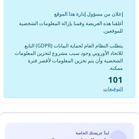
والتشييد وصولا الى الرئيس السابق زين العابدين بن علي الذي حب
من احب وكره من كره
إعلان من مسؤول إدارة هذا الموقع
انجز العديد من الانجازات والمكتسبات الا ان الوضع الذي وصل اليه
الحزب معه في
أغلقنا هذه العريضة وقمنا بإزالة المعلومات الشخصية
سنواته الاخيرة كان ينبئ بانهياره حيث ان الحزب صار مؤسسة
للموقعين.
تابعة لقصر قرطاج وكان
جامع بالحابل والنابل وخير دليل بعد ما يسمى بثورة 14 جانفي
يتطلب النظام العام لحماية البيانات (GDPR) التابع
2011 عاد منهم الكثير
للاتحاد الأوروبي وجود سبب مشروع لتخزين المعلومات
الى اصولهم كالنهضويين واليساريين الانتهازيين والقوميين ... ولم
الشخصية وأن يتم تخزين المعلومات لأقصر فترة
يبقى يناضل على المرجعية
ممكنة.
الدستورية الا الدستوريون الحقيقيون احفاد الثعالبي وابناء بورقيبة
101
وصالح بن يوسف
التوقيعات
فاليوسفيين دستوريون وهذا لا مناص منه ومن هنا ادعو الغوغائيين
الى الكف عن اختلاق
الصراع الوهمي البورقيبي- اليوسفي.
إن هدفنا المُعَلن ، وليس لدينا أهداف غير مُعلَنة ، هو التمسك
بالوحدة الدستورية
ابدأ عريضتك الخاصة
وتدعيم سُبُل حماية الفكر ومكتسباته العديدة من أي اعتداء وتزييف