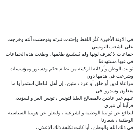
في الآونة الأخيرة كَثُرَ اللغط وإحتدت نبرته وتوحشت آلته وخرجت
على الشعب التونسي
جماعات لا يُعَرف لونها ولم يُستَسغ طعُمها . وطغت هذه الجماعات
فى غيها مستهدفةً
ثوابت الوطن وأركانه الركينة من نظام حكم ودستور ومؤسسات
وشرعت فى هدمها دون
مراعاة لدين أو خلق أو عرف متين . إن أهل الباطل استمرأوا ما
يفعلون وسدروا فى
غيهم غير عابئين بالمصالح العليا لتونس ، تونس العز والسؤدد،
فرآينا أن ننبرى
لندافع عن ثوابتنا الوطنية والشرعية ، ولنعلن عن هويتنا السياسية
الوطنية ، شعارنا
فى ذلك الله والوطن ، أيا كانت تكلفة ذلك الإعلان .