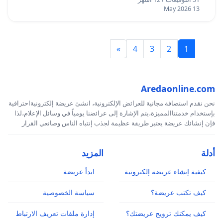
13 May 2026
»
4
3
2
1
Aredaonline.com
نحن نقدم استضافة مجانية للعرائض الإلكترونية، انشئ عريضة إلكترونيةاحترافية
بإستخدام خدمتناالمميزة،يتم الإشارة إلى عرائضنا يومياً في وسائل الإعلام،لذا
فإن إنشائك عريضة يعتبر طريقة عظيمة لجذب إنتباه الناس وصانعي القرار
أدلة
المزيد
كيفية إنشاء عريضة إلكترونية
ابدأ عريضة
كيف تكتب عريضة؟
سياسة الخصوصية
كيف يمكنك ترويج عريضتك؟
إدارة ملفات تعريف الارتباط