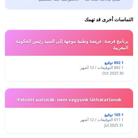
والمشين لسوريا.
السلام لكم
التماسات أخرى قد تهمك
ــــــــــــــــــــــ
برنامج فرصة: عريضة وطنية موجهة إلى السيد رئيس الحكومة
(*) ـ يرجى
الضغط هنــــا
لمشاهدة تصريحات الأم "بيلاجيا سياف".
المغربية
الموقعون :
1 892 توقيع
1 892 التوقيعات / 12 أشهر
30 Oct 2025
Felnőtt autisták: nem vagyunk láthatatlanok!
1 105 توقيع
1 011 التوقيعات / 12 أشهر
31 Jul 2025