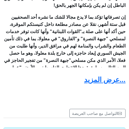
الباطل إن لم يكن بإمكانها الجهر بالحق!
إن تصرفاتها تؤكد بما لا يدع مجالا للشك ما نشره أحد الصحفيين
قبل ستة أشهر، نقلا عن مصادر مطلعة داخل كنيستكم الموقرة،
حين أكد أنها على صلة بـ"القوات اللبنانية" وأنها كانت توفر خدمات
لمسلحي "جبهة النصرة" و"الفاروق" في معلولا، بما في ذلك تأمين
الطعام والشراب والمنامة لهم في مرافق الدير، وأنها طلبت من
الجيش السوري إبعاد حاجزه إلى خارج بلدة معلولا، وهو ما حصل
فعلا، الأمر الذي مكن مسلحي"جبهة النصرة" من تفجير الحاجز في
اليوم التالي بسيارة يقودها الانتحاري الفلسطيني ـ الأردني"عمار
الجمزاوي" وقتل جميع عناصر الجيش السوري الذين كانوا يرابطون
...عرض المزيد
عنده لحراسة مدخل البلدة!
بعد ذلك، وقبل اجتياح "جبهة النصرة" للبلدة للمرة الثانية( كانون
الأول 2013)، نشر الصحفي نفسه تقريرا كشف فيه ، استنادا إلى
مصادر في كنيستكم الموقرة أيضا، وإلى مصادر في الجيش
التواصل مع صاحب العريضة
السوري، وإلى وثيقة ديبلوماسية بريطانية، عن أن الجيش السوري
عرض على راهبات الدير وبقية العاملين من خدم الرعية في البلدة