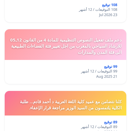
108 توقيع
108 التوقيعات / 12 أشهر
23 Jul 2026
دعم ملف تفعيل النصوص التنظيمية للمادة 4 من القانون 12ـ05
للارشاد السياحي بالمغرب من اجل تغيير فئة الفضاءات الطبيعية
الى فئة المدن والمدارات
99 توقيع
99 التوقيعات / 12 أشهر
21 Aug 2025
كلنا نتضامن مع عميد كلية اللغة العربية د أحمد قادم... طلبة
الكلية يلتمسون من السيد الوزير مراجعة قرار الإعفاء.
89 توقيع
89 التوقيعات / 12 أشهر