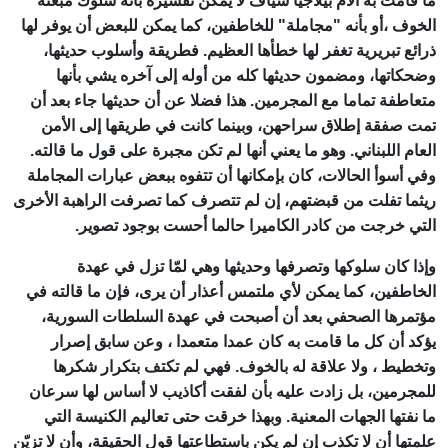
ما قامت به الأم بيلاجيا سياف لا يمكن تفسيره بأنه سلوك مبعثه
الخوف ،أو بأنه "مجاملة" للخاطفين، كما يمكن للبعض أن يوفر لها
ذرائع تبريرية تغفر لها خطأها العظيم. فطريقة وأسلوب حديثها،
وضحكاتها، ومضمون حديثها كله من أوله إلى آخره يشي بأنها
متعاطفة تماما مع المجرمين. هذا فضلا عن أن حديثها جاء بعد أن
تمت صفقة إطلاق سراحهن، وبينما كانت في طريقها إلى الأمن
العام اللبناني. وهو ما يعني أنها لم تكن مجبرة على قول ما قالته.
وفي أسوأ الحالات، كان بإمكانها أن تتفوه ببعض عبارات المجاملة
ريثما تفلت من قبضتهم، إن لم تتصرف كما تصرفت الراهبة الأخرى
التي خرجت من كادر الكاميرا حالما أحست بوجود تصوير.
وإذا كان سلوكها وتصرفها وحديثها وهي لمّا تزل في عهدة
الخاطفين، كما يمكن لأي ملتمس أعذار أن يرى، فإن ما قالته في
مؤتمرها الصحفي بعد أن أصبحت في عهدة السلطات السورية،
يؤكد أن كل ما قامت به كان عمدا متعمدا ، وعن سابق إصرار
وتخطيط ، ولا علاقة له بالخوف. فهي لم تكتف بتكرار شكرها
للمجرمين، بل زادت عليه بأن لفقت أكاذيب لا أساس لها سرعان
ما نفتها الجهات المعنية. وبهذا خرقت حتى تعاليم الكنيسة التي
علمتها أن لا تكذب إن لم يكن باستطاعتها قول الحقيقة، وأن لا تزيّن