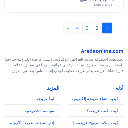
13 May 2026
»
4
3
2
1
Aredaonline.com
نحن نقدم استضافة مجانية للعرائض الإلكترونية، انشئ عريضة إلكترونيةاحترافية
بإستخدام خدمتناالمميزة،يتم الإشارة إلى عرائضنا يومياً في وسائل الإعلام،لذا
فإن إنشائك عريضة يعتبر طريقة عظيمة لجذب إنتباه الناس وصانعي القرار
أدلة
المزيد
كيفية إنشاء عريضة إلكترونية
ابدأ عريضة
كيف تكتب عريضة؟
سياسة الخصوصية
كيف يمكنك ترويج عريضتك؟
إدارة ملفات تعريف الارتباط