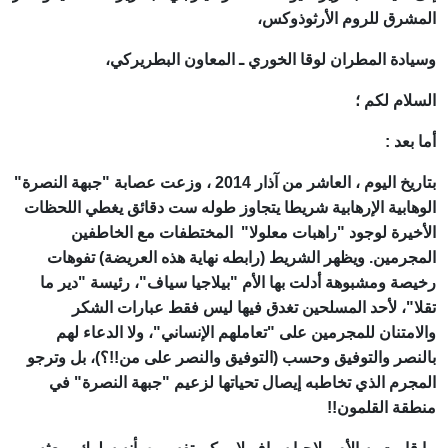
المشرق للروم الأرثوذوكس،
وسيادة المطران لوقا الخوري ـ المعاون البطريركي،
السلام لكم ؛
أما بعد :
بتاريخ اليوم ، العاشر من آذار 2014 ، وزعت عصابة "جبهة النصرة"
الوهابية الإرهابية شريطا يتجاوز طوله ست دقائق يغطي اللحظات
الأخيرة لوجود "راهبات معلولا" المختطفات مع الخاطفين
المجرمين. ويظهر الشريط (رابطه نهاية هذه العريضة) تفوهات
رخيصة ومشبوهة أدلت بها الأم "بيلاجيا سياف"، رئيسة "دير ما
تقلا"، لأحد المسلحين تغدق فيها ليس فقط عبارات الشكر
والامتنان للمجرمين على "تعاملهم الإنساني"، ولا الدعاء لهم
بالنصر والتوفيق وحسب (التوفيق والنصر على من!!؟)، بل وترجو
المجرم الذي تخاطبه إيصال تحياتها لزعيم "جبهة النصرة" في
منطقة القلمون!!