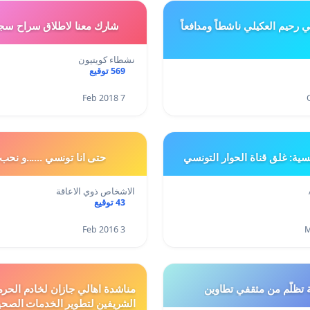
 رحيم العكيلي ناشطاً ومدافعاً
شارك معنا لاطلاق سراح سجن
نشطاء كويتيون
569 توقيع
7 Feb 2018
ونسية: غلق قناة الحوار التونسي
حتى انا تونسي ......و نحب
الاشخاص ذوي الاعاقة
43 توقيع
3 Feb 2016
تظلّم من مثقفي تطاوين
مناشدة اهالي جازان لخادم الحرم
الشريفين لتطوير الخدمات الصحي