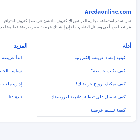
Aredaonline.com
نحن نقدم استضافة مجانية للعرائض الإلكترونية، انشئ عريضة إلكترونيةاحترافية ب
عرائضنا يومياً في وسائل الإعلام،لذا فإن إنشائك عريضة يعتبر طريقة عظيمة لجذب
أدلة
المزيد
كيفية إنشاء عريضة إلكترونية
ابدأ عريضة
كيف تكتب عريضة؟
سياسة الخص
كيف يمكنك ترويج عريضتك؟
إدارة ملفات 
كيف تحصل على تغطية إعلامية لعرريضتك
نبذة عنا
كيفية تسليم عريضة