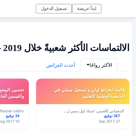
ابدأ عريضة
تسجيل الدخول
الالتماسات الأكثر شعبيةً خلال 2019 - مصر
الأكثر رواجًا
أحدث العرائض
قائمة انخراط اولي و تسجيل مبدئي في
تحسين الوضع 
الجمعيةالوطنية للتعليم
والقيمين العا
الدهماني اللجمي. استاذ اول مميز ل…
Nasser sadro
367 توقيع
34 توقيع
10 Aug 2017
27 Sep 2017