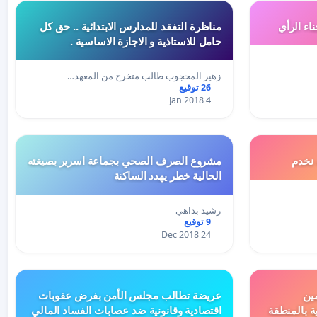
اء الرأي
مناظرة التفقد للمدارس الابتدائية .. حق كل
حامل للاستاذية و الاجازة الاساسية .
زهير المحجوب طالب متخرج من المعهد…
26 توقيع
4 Jan 2018
 نخدم
مشروع الصرف الصحي بجماعة اسرير بصيغته
الحالية خطر يهدد الساكنة
رشيد بداهي
9 توقيع
24 Dec 2018
ين
عريضة تطالب مجلس الأمن بفرض عقوبات
ة بالمنطقة
اقتصادية وقانونية ضد عصابات الفساد المالي