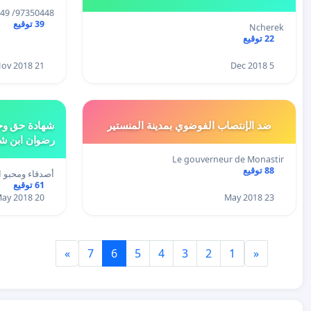
97350448/ 29777249/ 98322640/ …
39 توقيع
Ncherek
22 توقيع
21 Nov 2018
5 Dec 2018
ضد الإنتصاب الفوضوي بمدينة المنستير
شهادة حق وحم
رضوان ابن ش
Le gouverneur de Monastir
88 توقيع
أصدقاء ومحبو 
61 توقيع
20 May 2018
23 May 2018
»
7
6
5
4
3
2
1
«