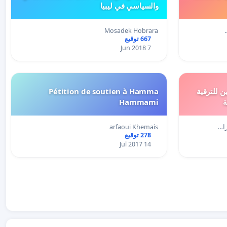
والسياسي في ليبيا
Mosadek Hobrara
667 توقيع
7 Jun 2018
ن للترقية
Pétition de soutien à Hamma
ة
Hammami
ا…
arfaoui Khemais
278 توقيع
14 Jul 2017