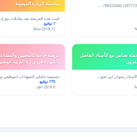
بمناسبة الزيارة الميمونة
كتبت هذه العريضة بعد مقابلات مع ع…
7 توقيع
21 Nov 2018
لة تضامن مع الأستاذ الفاضل
عريضة خاصة بالمعنيين والمساندي
قرون
بالشهادة في وزارة التربية الوطني
الأستاذ رضوان ابن شق…
تنسيقية حاملي الشهادات لموظفي وز
775 توقيع
6 Jan 2018