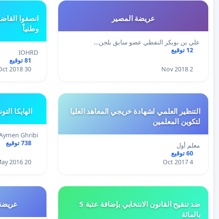
عريضة المصير
انصفوا القاضي
وطنياً
علي بن بوبكر النفطي عضو سابق بلجن…
12 توقيع
IOHRD
81 توقيع
30 Oct 2018
2 Nov 2018
التنظير العلمي لشهادة خريجي المعاهد العليا
الهايكا الت
لتكوين المعلمين
Aymen Ghribi
738 توقيع
معلم أول
60 توقيع
20 May 2016
4 Oct 2017
ضد تنقيح القانون الانتخابي بإضافة عتبة 5
عريضة 
بالمائة