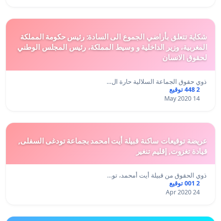
شكاية تتعلق بأراضي الجموع الى السادة: رئيس حكومة المملكة
المغربية، وزير الداخلية و وسيط المملكة، رئيس المجلس الوطني
لحقوق الانسان
ذوي حقوق الجماعة السلالية حارة ال…
2 448 توقيع
14 May 2020
عريضة توقيعات ساكنة قبيلة أيت امحمد بجماعة تودغى السفلى,
قيادة تغزوت, إقليم تنغير
ذوي الحقوق من قبيلة أيت أمحمد، تو…
2 001 توقيع
24 Apr 2020