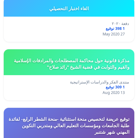
الغاء اختبار التحصيلي
دفعة ٢٠٢٠
1 398 توقيع
27 May 2020
مذكرة قانونية حول محاكمة المصطلحات والمرادفات الإسلامية
والقيم والثوابت في قضية الشيخ "رائد صلاح"
منتدى الفكر والدراسات الإستراتيجية
1 309 توقيع
13 Aug 2020
توقيع عريضة لتخصيص منحة استثنائية -منحة الشطر الرابع- لفائدة
طلبة الجامعات ومؤسسات التعليم العالي ومتدربي التكوين
المهني شهر شتنبر