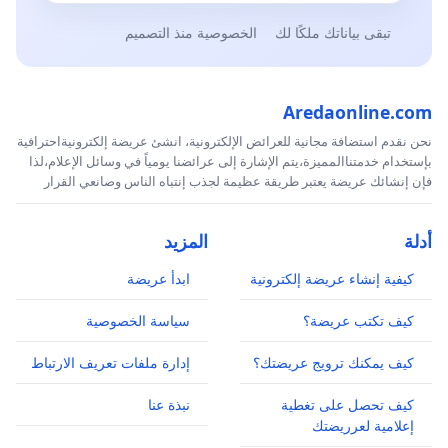
تبقى بياناتك ملكًا لك
الخصوصية منذ التصميم
Aredaonline.com
نحن نقدم استضافة مجانية للعرائض الإلكترونية، انشئ عريضة إلكترونيةاحترافية
بإستخدام خدمتناالمميزة،يتم الإشارة إلى عرائضنا يومياً في وسائل الإعلام،لذا
فإن إنشائك عريضة يعتبر طريقة عظيمة لجذب إنتباه الناس وصانعي القرار
أدلة
المزيد
كيفية إنشاء عريضة إلكترونية
ابدأ عريضة
كيف تكتب عريضة؟
سياسة الخصوصية
كيف يمكنك ترويج عريضتك؟
إدارة ملفات تعريف الارتباط
كيف تحصل على تغطية
نبذة عنا
إعلامية لعرريضتك