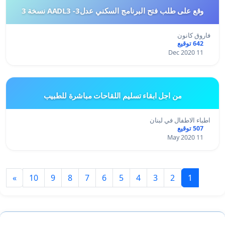
وقع على طلب فتح البرنامج السكني عدل3- AADL3 نسخة 3
فاروق كانون
642 توقيع
11 Dec 2020
من اجل ابقاء تسليم اللقاحات مباشرة للطبيب
اطباء الاطفال في لبنان
507 توقيع
11 May 2020
»
10
9
8
7
6
5
4
3
2
1