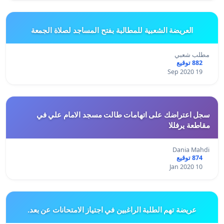
العريضة الشعبية للمطالبة بفتح المساجد لصلاة الجمعة
مطلب شعبي
882 توقيع
19 Sep 2020
سجل اعتراضك على اتهامات طالت مسجد الامام علي في
مقاطعة يرفللا
Dania Mahdi
874 توقيع
10 Jan 2020
عريضة تهم الطلبة الراغبين في اجتياز الامتحانات عن بعد.