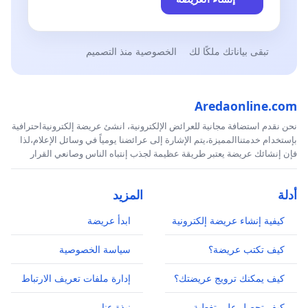
تبقى بياناتك ملكًا لك
الخصوصية منذ التصميم
Aredaonline.com
نحن نقدم استضافة مجانية للعرائض الإلكترونية، انشئ عريضة إلكترونيةاحترافية
بإستخدام خدمتناالمميزة،يتم الإشارة إلى عرائضنا يومياً في وسائل الإعلام،لذا
فإن إنشائك عريضة يعتبر طريقة عظيمة لجذب إنتباه الناس وصانعي القرار
أدلة
المزيد
كيفية إنشاء عريضة إلكترونية
ابدأ عريضة
كيف تكتب عريضة؟
سياسة الخصوصية
كيف يمكنك ترويج عريضتك؟
إدارة ملفات تعريف الارتباط
كيف تحصل على تغطية
نبذة عنا