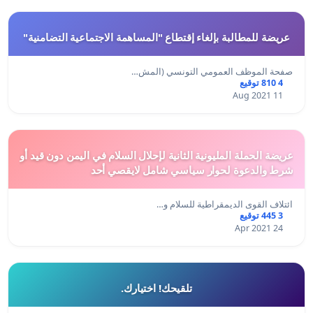
عريضة للمطالبة بإلغاء إقتطاع "المساهمة الاجتماعية التضامنية"
صفحة الموظف العمومي التونسي (المش…
4 810 توقيع
11 Aug 2021
عريضة الحملة المليونية الثانية لإحلال السلام في اليمن دون قيد أو
شرط والدعوة لحوار سياسي شامل لايقصي أحد
ائتلاف القوى الديمقراطية للسلام و…
3 445 توقيع
24 Apr 2021
تلقيحك! اختيارك.