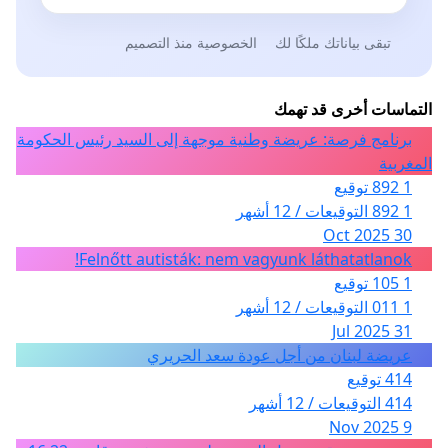
تبقى بياناتك ملكًا لك
الخصوصية منذ التصميم
التماسات أخرى قد تهمك
برنامج فرصة: عريضة وطنية موجهة إلى السيد رئيس الحكومة
المغربية
1 892 توقيع
1 892 التوقيعات / 12 أشهر
30 Oct 2025
Felnőtt autisták: nem vagyunk láthatatlanok!
1 105 توقيع
1 011 التوقيعات / 12 أشهر
31 Jul 2025
عريضة لبنان من أجل عودة سعد الحريري
414 توقيع
414 التوقيعات / 12 أشهر
9 Nov 2025