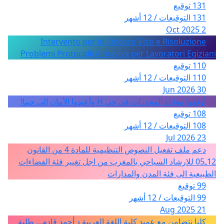
131 توقيع
131 التوقيعات / 12 أشهر
2 Oct 2025
Intervento per lo Sblocco Visti e Risoluzione
Problemi Protocolli Almaviva per Lavoratori Egiziani
110 توقيع
110 التوقيعات / 12 أشهر
30 Jun 2026
أوقفوا معاناة المخدرات في حي H وأعيدوا الأمان إلى حينا!
108 توقيع
108 التوقيعات / 12 أشهر
23 Jul 2026
دعم ملف تفعيل النصوص التنظيمية للمادة 4 من القانون
12ـ05 للارشاد السياحي بالمغرب من اجل تغيير فئة الفضاءات
الطبيعية الى فئة المدن والمدارات
99 توقيع
99 التوقيعات / 12 أشهر
21 Aug 2025
كلنا نتضامن مع عميد كلية اللغة العربية د أحمد قادم... طلبة