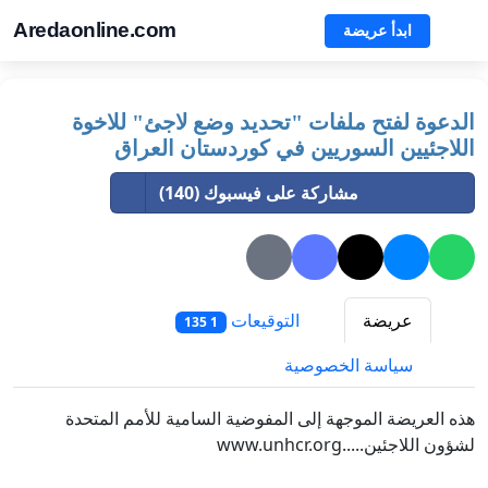
Aredaonline.com
ابدأ عريضة
الدعوة لفتح ملفات "تحديد وضع لاجئ" للاخوة
اللاجئيين السوريين في كوردستان العراق
مشاركة على فيسبوك (140)
عريضة
التوقيعات
1 135
سياسة الخصوصية
هذه العريضة الموجهة إلى المفوضية السامية للأمم المتحدة
لشؤون اللاجئين.....www.unhcr.org