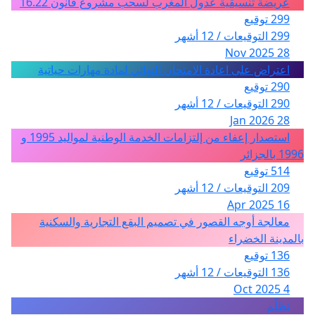
عريضة تنسيقية عدول المغرب لسحب مشروع قانون 16.22
299 توقيع
299 التوقيعات / 12 أشهر
28 Nov 2025
اعتراض على اعادة الامتحان النهائي لمادة مهارات حياتية
290 توقيع
290 التوقيعات / 12 أشهر
28 Jan 2026
استصدار إعفاء من إلتزامات الخدمة الوطنية لمواليد 1995 و
1996 بالجزائر
514 توقيع
209 التوقيعات / 12 أشهر
16 Apr 2025
معالجة أوجه القصور في تصميم البقع التجارية والسكنية
بالمدينة الخضراء
136 توقيع
136 التوقيعات / 12 أشهر
4 Oct 2025
تظلّم