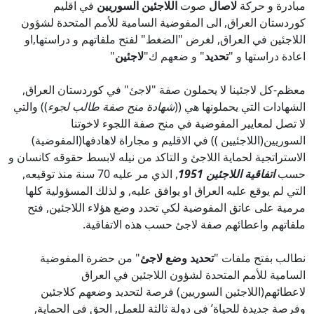
مبادرة و حركة
لاصال
صوت
اللاجئين السوريين
في اقليم
كوردستان العراق, الى المفوضية السامية للأمم المتحدة لشؤون
اللاجئين في العراق, لغرض "الضغط" لفتح ملفاتهم و دراستها,او
اعادة دراستها و "
تحديد
" و ضعهم ك"
لاجئين
"
معظم-كل لاجئينا لا يحملون صفة "لاجئ" في كوردستان العراق,
الشهادات التي يحملونها هي ((
شهادة منح صفة طالب لجوء
)) والتي
لا تصل لمعايير المفوضية في منح صفة اللجوء لاخوتنا
السوريين(اللاجئيين )) في الاقليم و مجاراة لاهادفها(المفوضية)
الاستراتجية لحماية اللاجئ و التاكد من نيله لابسط حقوقه كانسان و
حسب
اتفاقية اللاجئين 1951
, الذي مر عليه 70 سنة منذ توقيعه,
التي لم يوقع عليه العراق او يوافق عليه, و لذلك المسؤولية كلها
مرمية على عاتق المفوضية لكي تحدد وضع هؤلاء اللاجئين, فتح
ملفاتهم واعطائهم صفة لاجئ حسب هذه الاتفاقية.
نطالب بفتح ملفات "
تحديد وضع لاجئ
" من حضرة المفوضية
السامية للأمم المتحدة لشؤون اللاجئين في العراق
لاعطائهم(اللاجئين السوريين) فرصة لتحديد وضعهم كلاجئين
وفرصة جديدة للحياة’ في دولة ثالثة للعمل, الحق في الحماية,