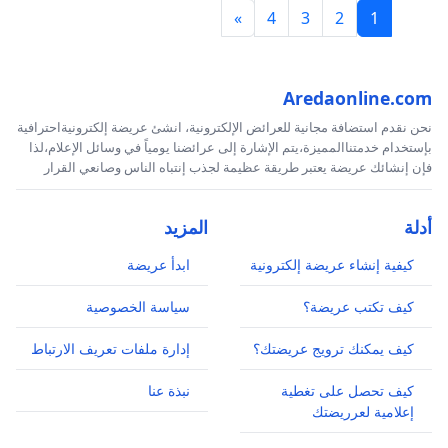
»
4
3
2
1
Aredaonline.com
نحن نقدم استضافة مجانية للعرائض الإلكترونية، انشئ عريضة إلكترونيةاحترافية
بإستخدام خدمتناالمميزة،يتم الإشارة إلى عرائضنا يومياً في وسائل الإعلام،لذا
فإن إنشائك عريضة يعتبر طريقة عظيمة لجذب إنتباه الناس وصانعي القرار
أدلة
المزيد
كيفية إنشاء عريضة إلكترونية
ابدأ عريضة
كيف تكتب عريضة؟
سياسة الخصوصية
كيف يمكنك ترويج عريضتك؟
إدارة ملفات تعريف الارتباط
كيف تحصل على تغطية
نبذة عنا
إعلامية لعرريضتك