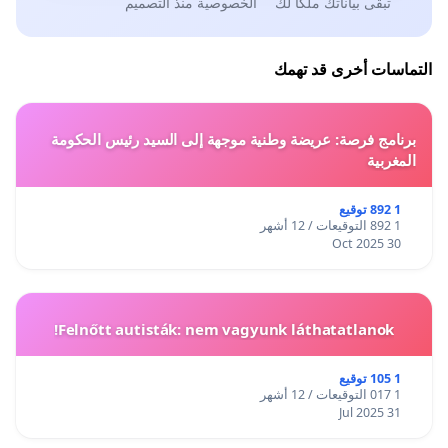
تبقى بياناتك ملكًا لك
الخصوصية منذ التصميم
التماسات أخرى قد تهمك
برنامج فرصة: عريضة وطنية موجهة إلى السيد رئيس الحكومة
المغربية
1 892 توقيع
1 892 التوقيعات / 12 أشهر
30 Oct 2025
Felnőtt autisták: nem vagyunk láthatatlanok!
1 105 توقيع
1 017 التوقيعات / 12 أشهر
31 Jul 2025