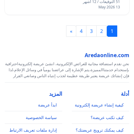
51 التوقيعات / 12 أشهر
13 May 2026
»
4
3
2
1
Aredaonline.com
نحن نقدم استضافة مجانية للعرائض الإلكترونية، انشئ عريضة إلكترونيةاحترافية
بإستخدام خدمتناالمميزة،يتم الإشارة إلى عرائضنا يومياً في وسائل الإعلام،لذا
فإن إنشائك عريضة يعتبر طريقة عظيمة لجذب إنتباه الناس وصانعي القرار
أدلة
المزيد
كيفية إنشاء عريضة إلكترونية
ابدأ عريضة
كيف تكتب عريضة؟
سياسة الخصوصية
كيف يمكنك ترويج عريضتك؟
إدارة ملفات تعريف الارتباط