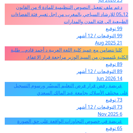
دعم ملف تفعيل النصوص التنظيمية للمادة 4 من القانون
12ـ05 للارشاد السياحي بالمغرب من اجل تغيير فئة الفضاءات
الطبيعية الى فئة المدن والمدارات
99 توقيع
99 التوقيعات / 12 أشهر
21 Aug 2025
كلنا نتضامن مع عميد كلية اللغة العربية د أحمد قادم... طلبة
الكلية يلتمسون من السيد الوزير مراجعة قرار الإعفاء.
89 توقيع
89 التوقيعات / 12 أشهر
14 Jun 2026
عريضة رفض قرار فرض التعليم الميسّر ورسوم التسجيل
على مختلف الأسلاك بجامعة عبد المالك السعدي
73 توقيع
73 التوقيعات / 12 أشهر
6 Nov 2025
عريضة في خصوص التجاوزات الواقعة على حق الصورة
65 توقيع