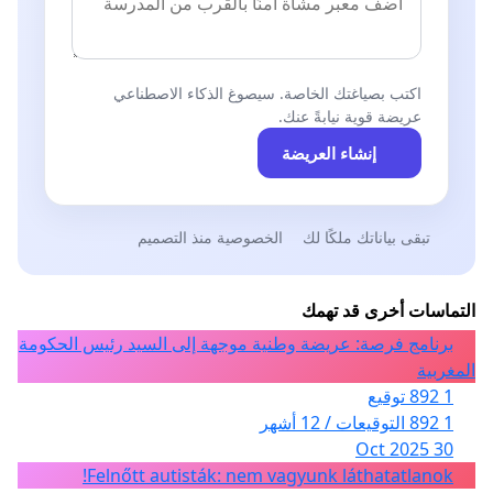
اكتب بصياغتك الخاصة. سيصوغ الذكاء الاصطناعي
عريضة قوية نيابةً عنك.
إنشاء العريضة
تبقى بياناتك ملكًا لك
الخصوصية منذ التصميم
التماسات أخرى قد تهمك
برنامج فرصة: عريضة وطنية موجهة إلى السيد رئيس الحكومة
المغربية
1 892 توقيع
1 892 التوقيعات / 12 أشهر
30 Oct 2025
Felnőtt autisták: nem vagyunk láthatatlanok!