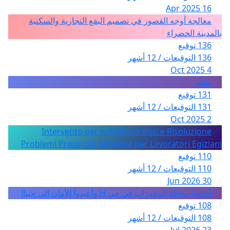
16 Apr 2025
معالجة أوجه القصور في تصميم البقع التجارية والسكنية
بالمدينة الخضراء
136 توقيع
136 التوقيعات / 12 أشهر
4 Oct 2025
تظلّم
131 توقيع
131 التوقيعات / 12 أشهر
2 Oct 2025
Intervento per lo Sblocco Visti e Risoluzione
Problemi Protocolli Almaviva per Lavoratori Egiziani
110 توقيع
110 التوقيعات / 12 أشهر
30 Jun 2026
أوقفوا معاناة المخدرات في حي H وأعيدوا الأمان إلى حينا!
108 توقيع
108 التوقيعات / 12 أشهر
23 Jul 2026