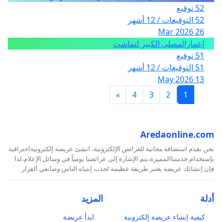
52 توقيع
52 التوقيعات / 12 أشهر
26 Mar 2026
إعمارالمصلى الكبير لتماشت
51 توقيع
51 التوقيعات / 12 أشهر
13 May 2026
»
4
3
2
1
Aredaonline.com
نحن نقدم استضافة مجانية للعرائض الإلكترونية، انشئ عريضة إلكترونيةاحترافية
بإستخدام خدمتناالمميزة،يتم الإشارة إلى عرائضنا يومياً في وسائل الإعلام،لذا
فإن إنشائك عريضة يعتبر طريقة عظيمة لجذب إنتباه الناس وصانعي القرار
أدلة
المزيد
كيفية إنشاء عريضة إلكترونية
ابدأ عريضة