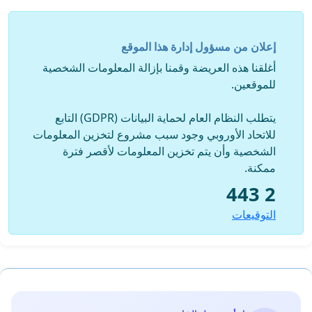
movement, entry to work, government, commercial
and other facilities, as well as having the right to not be
discriminated against.
إعلان من مسؤول إدارة هذا الموقع
It is stipulated in our Qatari Constitution Article 36, in
أغلقنا هذه العريضة وقمنا بإزالة المعلومات الشخصية
addition to the Universal Declaration of Human Rights
للموقعين.
in Articles 2 and 3.
يتطلب النظام العام لحماية البيانات (GDPR) التابع
The aim of this petition: to receive more than 10,000
للاتحاد الأوروبي وجود سبب مشروع لتخزين المعلومات
signatures.
الشخصية وأن يتم تخزين المعلومات لأقصر فترة
ممكنة.
2 443
التوقيعات