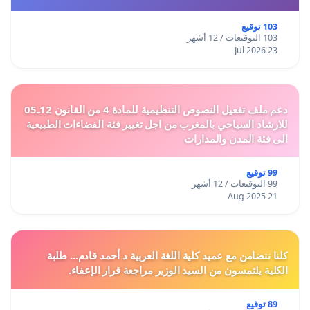
103 توقيع
103 التوقيعات / 12 أشهر
23 Jul 2026
دعم ملف تفعيل النصوص التنظيمية للمادة 4 من القانون 12ـ05
للارشاد السياحي بالمغرب من اجل تغيير فئة الفضاءات الطبيعية
الى فئة المدن والمدارات
99 توقيع
99 التوقيعات / 12 أشهر
21 Aug 2025
كلنا نتضامن مع عميد كلية اللغة العربية د أحمد قادم... طلبة
الكلية يلتمسون من السيد الوزير مراجعة قرار الإعفاء.
89 توقيع