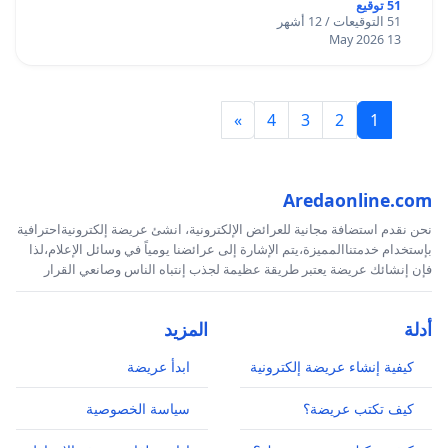
51 توقيع
51 التوقيعات / 12 أشهر
13 May 2026
»
4
3
2
1
Aredaonline.com
نحن نقدم استضافة مجانية للعرائض الإلكترونية، انشئ عريضة إلكترونيةاحترافية
بإستخدام خدمتناالمميزة،يتم الإشارة إلى عرائضنا يومياً في وسائل الإعلام،لذا
فإن إنشائك عريضة يعتبر طريقة عظيمة لجذب إنتباه الناس وصانعي القرار
أدلة
المزيد
كيفية إنشاء عريضة إلكترونية
ابدأ عريضة
كيف تكتب عريضة؟
سياسة الخصوصية