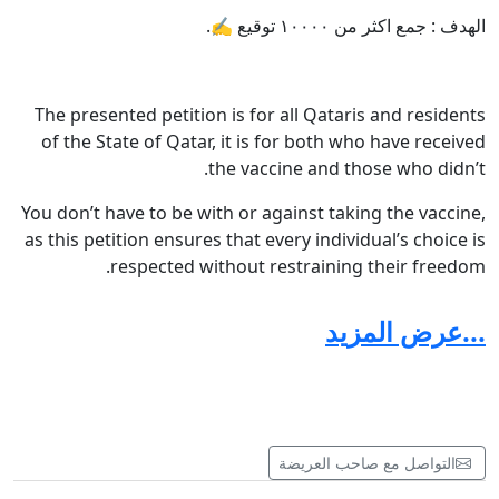
الهدف : جمع اكثر من ١٠٠٠٠ توقيع ✍️.
The presented petition is for all Qataris and residents
of the State of Qatar, it is for both who have received
the vaccine and those who didn’t.
You don’t have to be with or against taking the vaccine,
as this petition ensures that every individual’s choice is
respected without restraining their freedom.
The purpose of this petition is to present its outcome to
...عرض المزيد
the decision-makers in the State of Qatar.
We kindly ask you to sign this petition as it will
hopefully guarantee your right of choice to either take
or leave the vaccine.
التواصل مع صاحب العريضة
In addition to granting you the right to freedom of