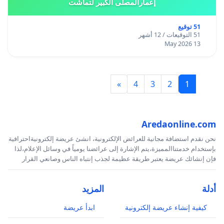
إعمارالمصلى الكبير لتماشت
51 توقيع
51 التوقيعات / 12 أشهر
13 May 2026
»
4
3
2
1
Aredaonline.com
نحن نقدم استضافة مجانية للعرائض الإلكترونية، انشئ عريضة إلكترونيةاحترافية
بإستخدام خدمتناالمميزة،يتم الإشارة إلى عرائضنا يومياً في وسائل الإعلام،لذا
فإن إنشائك عريضة يعتبر طريقة عظيمة لجذب إنتباه الناس وصانعي القرار
أدلة
المزيد
كيفية إنشاء عريضة إلكترونية
ابدأ عريضة