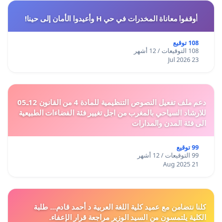
أوقفوا معاناة المخدرات في حي H وأعيدوا الأمان إلى حينا!
108 توقيع
108 التوقيعات / 12 أشهر
23 Jul 2026
دعم ملف تفعيل النصوص التنظيمية للمادة 4 من القانون 12ـ05
للارشاد السياحي بالمغرب من اجل تغيير فئة الفضاءات الطبيعية
الى فئة المدن والمدارات
99 توقيع
99 التوقيعات / 12 أشهر
21 Aug 2025
كلنا نتضامن مع عميد كلية اللغة العربية د أحمد قادم... طلبة
الكلية يلتمسون من السيد الوزير مراجعة قرار الإعفاء.