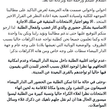
السلآم عليكم ورحمة الله وبركاته اما بعد:
اخواني واخواتي صممت هاته العريضة لغرض التاكيد على مطالبنا
الموجهه للكلية ولسيادة العميد بغية اعادة النظر في القرار الاخير
المتخد ،
الا وهو اجتياز الامتحانات المتبقية في سلك الاجازة
الاساسية بشكل حضوري والذي اثار غضب وانفعال الطلبة
لذا ارجو
منكم التوقيع عليها حتى ندعم مطالبنا ونؤيد راينا ونكن يدا واحدة
لانه وكما تعلمون جميعا نحن كطلبة نواجه عدة اكراهات حاليا بسبب
الظروف والوضعية الوبائية التي تعيشها بلادنا على وجه عام و جهة
الدار البيضاء سطات على وجه خاص ومن هاته الاكراهات نذكر:
-عدم تواجد اغلبية الطلبة داخل مدينة الدار البيضاء وعدم امكانية
التحاقهم بها نظرا لوجود اغلاق بسبب الحجر للمدن التي يقيمون
فيها حاليا او تواجدهم بالقرى البعيدة عن المدينة.
-وحتى في حالة ما اذا تمكن الطلبة من الحضور الى الدار البيضاء
فسيعانون من التشرد ولن يجدوا مكانا للاقامة به لحين انهاء
الامتحانات نظرا لغلاء الكراء حاليا ونسبة كبيرة من الطلبة ليسوا
ميسوري الحال هذا ان لم نقل جلهم ناهيك عن ذكرك غلاء وسائل
المواصلات.