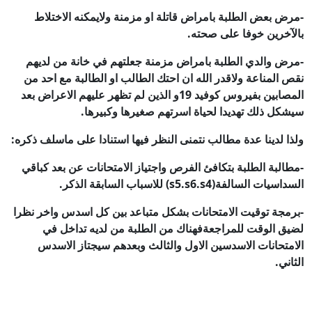
-مرض بعض الطلبة بامراض قاتلة او مزمنة ولايمكنه الاختلاط
بالآخرين خوفا على صحته.
-مرض والدي الطلبة بامراض مزمنة جعلتهم في خانة من لديهم
نقص المناعة ولاقدر الله ان احتك الطالب او الطالبة مع احد من
المصابين بفيروس كوفيد 19و الذين لم تظهر عليهم الاعراض بعد
سيشكل ذلك تهديدا لحياة اسرتهم صغيرها وكبيرها.
ولذا لدينا عدة مطالب نتمنى النظر فيها استنادا على ماسلف ذكره:
-مطالبة الطلبة بتكافئ الفرص واجتياز الامتحانات عن بعد كباقي
السداسيات السالفة(s5.s6.s4) للاسباب السابقة الذكر.
-برمجة توقيت الامتحانات بشكل متباعد بين كل اسدس واخر نظرا
لضيق الوقت للمراجعةفهناك من الطلبة من لديه تداخل في
الامتحانات الاسدسين الاول والثالث وبعدهم سيجتاز الاسدس
الثاني.