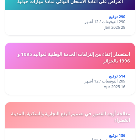
اعتراض على اعادة الامتحان النهائي لمادة مهارات حياتية
290 توقيع
290 التوقيعات / 12 أشهر
28 Jan 2026
استصدار إعفاء من إلتزامات الخدمة الوطنية لمواليد 1995 و
1996 بالجزائر
514 توقيع
209 التوقيعات / 12 أشهر
16 Apr 2025
معالجة أوجه القصور في تصميم البقع التجارية والسكنية بالمدينة
الخضراء
136 توقيع