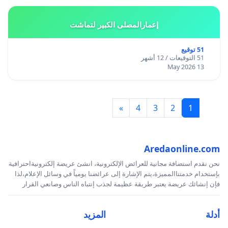
إعمارالمصلى الكبير لتماشت
51 توقيع
51 التوقيعات / 12 أشهر
13 May 2026
»
4
3
2
1
Aredaonline.com
نحن نقدم استضافة مجانية للعرائض الإلكترونية، انشئ عريضة إلكترونيةاحترافية
بإستخدام خدمتناالمميزة،يتم الإشارة إلى عرائضنا يومياً في وسائل الإعلام،لذا
فإن إنشائك عريضة يعتبر طريقة عظيمة لجذب إنتباه الناس وصانعي القرار
أدلة
المزيد