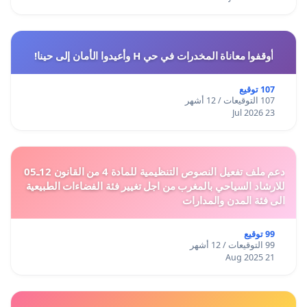
أوقفوا معاناة المخدرات في حي H وأعيدوا الأمان إلى حينا!
107 توقيع
107 التوقيعات / 12 أشهر
23 Jul 2026
دعم ملف تفعيل النصوص التنظيمية للمادة 4 من القانون 12ـ05
للارشاد السياحي بالمغرب من اجل تغيير فئة الفضاءات الطبيعية
الى فئة المدن والمدارات
99 توقيع
99 التوقيعات / 12 أشهر
21 Aug 2025