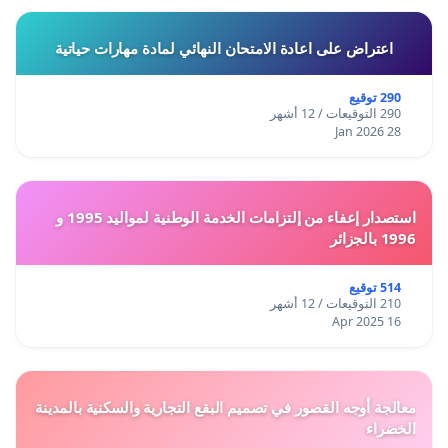
اعتراض على اعادة الامتحان النهائي لمادة مهارات حياتية
290 توقيع
290 التوقيعات / 12 أشهر
28 Jan 2026
استصدار إعفاء من إلتزامات الخدمة الوطنية لمواليد 1995 و
1996 بالجزائر
514 توقيع
210 التوقيعات / 12 أشهر
16 Apr 2025
معالجة أوجه القصور في تصميم البقع التجارية والسكنية بالمدينة
الخضراء