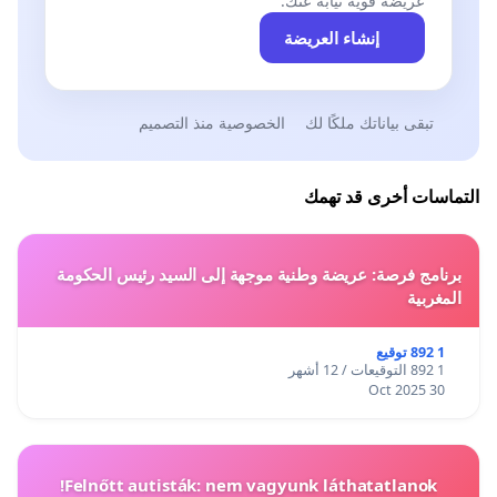
عريضة قوية نيابةً عنك.
إنشاء العريضة
تبقى بياناتك ملكًا لك
الخصوصية منذ التصميم
التماسات أخرى قد تهمك
برنامج فرصة: عريضة وطنية موجهة إلى السيد رئيس الحكومة
المغربية
1 892 توقيع
1 892 التوقيعات / 12 أشهر
30 Oct 2025
Felnőtt autisták: nem vagyunk láthatatlanok!