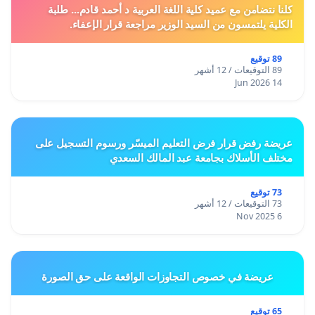
كلنا نتضامن مع عميد كلية اللغة العربية د أحمد قادم... طلبة
الكلية يلتمسون من السيد الوزير مراجعة قرار الإعفاء.
89 توقيع
89 التوقيعات / 12 أشهر
14 Jun 2026
عريضة رفض قرار فرض التعليم الميسّر ورسوم التسجيل على
مختلف الأسلاك بجامعة عبد المالك السعدي
73 توقيع
73 التوقيعات / 12 أشهر
6 Nov 2025
عريضة في خصوص التجاوزات الواقعة على حق الصورة
65 توقيع