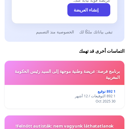
عريضة قوية نيابةً عنك.
إنشاء العريضة
تبقى بياناتك ملكًا لك
الخصوصية منذ التصميم
التماسات أخرى قد تهمك
برنامج فرصة: عريضة وطنية موجهة إلى السيد رئيس الحكومة
المغربية
1 892 توقيع
1 892 التوقيعات / 12 أشهر
30 Oct 2025
Felnőtt autisták: nem vagyunk láthatatlanok!