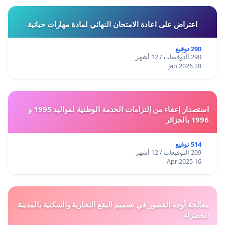
اعتراض على اعادة الامتحان النهائي لمادة مهارات حياتية
290 توقيع
290 التوقيعات / 12 أشهر
28 Jan 2026
استصدار إعفاء من إلتزامات الخدمة الوطنية لمواليد 1995 و
1996 بالجزائر
514 توقيع
209 التوقيعات / 12 أشهر
16 Apr 2025
معالجة أوجه القصور في تصميم البقع التجارية والسكنية بالمدينة
الخضراء