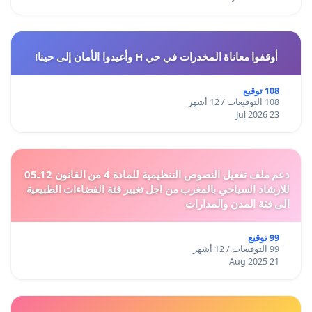
أوقفوا معاناة المخدرات في حي H وأعيدوا الأمان إلى حينا!
108 توقيع
108 التوقيعات / 12 أشهر
23 Jul 2026
دعم ملف تفعيل النصوص التنظيمية للمادة 4 من القانون 12ـ05
للارشاد السياحي بالمغرب من اجل تغيير فئة الفضاءات الطبيعية
الى فئة المدن والمدارات
99 توقيع
99 التوقيعات / 12 أشهر
21 Aug 2025