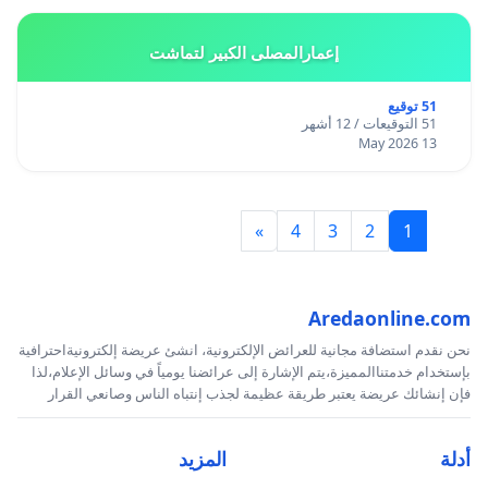
إعمارالمصلى الكبير لتماشت
51 توقيع
51 التوقيعات / 12 أشهر
13 May 2026
»
4
3
2
1
Aredaonline.com
نحن نقدم استضافة مجانية للعرائض الإلكترونية، انشئ عريضة إلكترونيةاحترافية
بإستخدام خدمتناالمميزة،يتم الإشارة إلى عرائضنا يومياً في وسائل الإعلام،لذا
فإن إنشائك عريضة يعتبر طريقة عظيمة لجذب إنتباه الناس وصانعي القرار
أدلة
المزيد