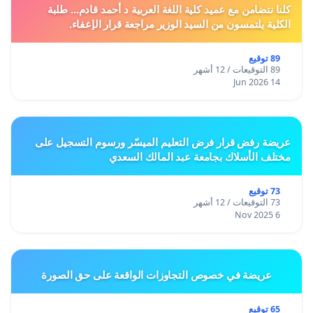
كلنا نتضامن مع عميد كلية اللغة العربية د أحمد قادم... طلبة
الكلية يلتمسون من السيد الوزير مراجعة قرار الإعفاء.
89 توقيع
89 التوقيعات / 12 أشهر
14 Jun 2026
عريضة رفض قرار فرض التعليم الميسّر ورسوم التسجيل على
مختلف الأسلاك بجامعة عبد المالك السعدي
73 توقيع
73 التوقيعات / 12 أشهر
6 Nov 2025
عريضة في خصوص التجاوزات الواقعة على حق الصورة
65 توقيع