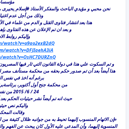
مؤسسات 
نحن محبي و مؤيدي الباحث والمفكر الأستاذ ‫#‏إسلام_بحيرى‬ ، نرسل لسيادتكم بياناً هاماً وعاجلاً ببعض التوقيعات التي تمثلنا
وذلك من أجل عدم اغتيال
هذا بعد انتشار فتاوى القتل و الدم من علماء في ال
و بعد ان تم الإعلان عن هذه الفتاوى بإه
وإليكم روابط ال
om/watch?v=o9ao2exB2dQ
om/watch?v=DFJIaehA3iA
om/watch?v=OsHC7DURZnQ
و تم السكوت علي هذا في دولة القانون التي ثار فيها المصريون على 
هذا أيضاً بعد أن تم صدور حكم بحقه من محكمة مستأنف مصر القديمة بالحب
برغم أنه اخذ في نفس الق
من محكمة جنح أول أكتوبر، برئاسةبرئ
24 / 6/ 2015 من نفس التهمة الموجهة الية
حيث انه تم أيضاً نشر حيثيات الحكم بعد أن أصبح نهائيا
واليكم نص حيثي
وقالت المحكمة
«إن الاتهام المنسوب إليهما تحيط به من جوانبه ظلال كثيفة من ا
المنسوبة إليهما، وأن المدعى عليه الأول كان يبحث عن الفهم و