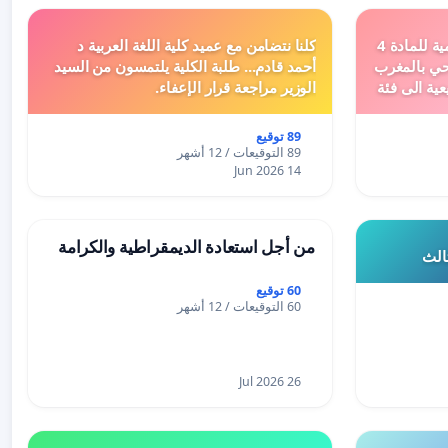
دعم ملف تفعيل النصوص التنظيمية للمادة 4
كلنا نتضامن مع عميد كلية اللغة العربية د
اد السياحي بالمغرب
أحمد قادم... طلبة الكلية يلتمسون من السيد
عية الى فئة
الوزير مراجعة قرار الإعفاء.
89 توقيع
89 التوقيعات / 12 أشهر
14 Jun 2026
من أجل استعادة الديمقراطية والكرامة
ثالث
60 توقيع
60 التوقيعات / 12 أشهر
26 Jul 2026