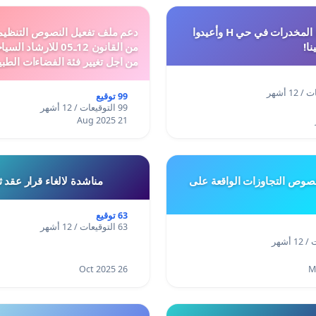
أوقفوا معاناة المخدرات في حي H وأعيدوا
نا!
من القانون 12ـ05 للارش
من اجل تغيير فئة الفضاءات الطبي
المدن والمدارات
99 توقيع
99 التوقيعات / 12 أشهر
21 Aug 2025
وص التجاوزات الواقعة على
مناشدة لالغاء قرار عقد 
63 توقيع
63 التوقيعات / 12 أشهر
26 Oct 2025