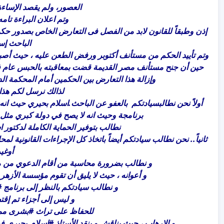
العصور، ولم يقصد الإساءة
وتم اعلان البراءة تام
إذن وطبقاً للقانون لابد من الفصل فى التعارض الخاص بصدور حك
الباحث إس
وتم تأييد الحكم من مستأنف أكتوبر ورفض الطعن عليه ، حيث أصبح الح
حين أن جنح مستأنف مصر القديمة قضت بمعاقبته بالحبس عام فى نف
وإزالة هذا التعارض بين الحكمين أمام المحكمة الدس
لذالك نرسل لكم هذا ا
أولاً نحن نطالبسيادتكم بالعفو عن الباحث.اسلام بحيري حيث انه
برنامجة وحيث انه لا يصح في دولة كبري مثل
نطالب بتوفير الحماية الكاملة لدكتور ا
ثانياً.. نحن نطالب سيادتكم أيضاً باتخاذ كل الإجراءات القانونية ل
أوغي
و نطالب بضرورة محاسبة من أقام الدعوي من م
و أعوانه ، حيث لا يليق أن تقوم مؤسسة الأزهر 
و نطالب سيادتكم بالنظر إلى برنامج ‫#‏مع_إسلام_بحيرى‬ . . "كاملاً متكاملاً" ،
و ليس إلى أجزاء تم إقت
للحفاظ على تراث ‫#‏بشرى‬ ممتلىء بنصوص تحث علي القتل
و الإرهاب ، حيث يناقش و ينقد الأستاذ #إسلام_بحيرى في ب