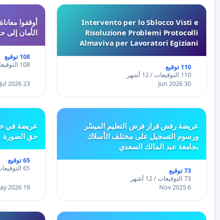
Intervento per lo Sblocco Visti e
Risoluzione Problemi Protocolli
الأمان إلى حي
Almaviva per Lavoratori Egiziani
108 توقيع
108 التوقيعات / 12 أشهر
110 توقيع
110 التوقيعات / 12 أشهر
23 Jul 2026
30 Jun 2026
عريضة رفض قرار فرض التعليم الميسّر
عريضة في خص
ورسوم التسجيل على مختلف الأسلاك
حق الصورة
بجامعة عبد المالك السعدي
65 توقيع
65 التوقيعات / 12 أشهر
73 توقيع
73 التوقيعات / 12 أشهر
19 May 2026
6 Nov 2025