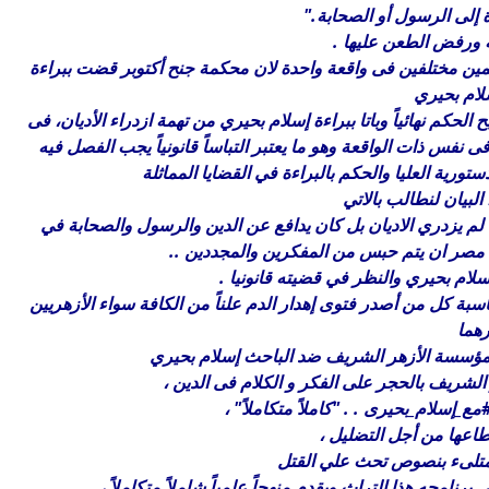
 إلى الرسول أو الصحابة."
ه ورفض الطعن عليها .
مين مختلفين فى واقعة واحدة لان محكمة جنح أكتوبر قضت ببراءة
لام بحيري
كم نهائياً وباتا ببراءة إسلام بحيري من تهمة ازدراء الأديان، فى
س ذات الواقعة وهو ما يعتبر التباساً قانونياً يجب الفصل فيه
تورية العليا والحكم بالبراءة في القضايا المماثلة
لبيان لنطالب بالاتي
 لم يزدري الاديان بل كان يدافع عن الدين والرسول والصحابة في
 مصر ان يتم حبس من المفكرين والمجددين ..
سلام بحيري والنظر في قضيته قانونيا .
محاسبة كل من أصدر فتوى إهدار الدم علناً من الكافة سواء الأزهريين
رهما
ؤسسة الأزهر الشريف ضد الباحث إسلام بحيري
الشريف بالحجر على الفكر و الكلام فى الدين ،
طاعها من أجل التضليل ،
رنامجه هذا التراث ويقدم منهجاً علمياً شاملاً متكاملاً ،