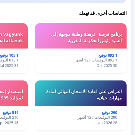
التماسات أخرى قد تهمك
برنامج فرصة: عريضة وطنية موجهة إلى
em vagyunk
السيد رئيس الحكومة المغربية
hatatlanok!
1 892 توقيع
1 105 توقيع
1 892 التوقيعات / 12 أشهر
1 013 التوقيعات / 12 أشهر
31 Jul 2025
30 Oct 2025
اعتراض على اعادة الامتحان النهائي لمادة
استصدار إعفا
مهارات حياتية
لمواليد 1995 و 1996 بالجزائر
290 توقيع
514 توقيع
290 التوقيعات / 12 أشهر
210 التوقيعات / 12 أشهر
16 Apr 2025
28 Jan 2026