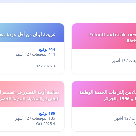
Felnőtt autisták: n
عريضة لبنان من أجل عودة سعد
lát
414 توقيع
414 التوقيعات / 12 أشهر
9 Nov 2025
ء من إلتزامات الخدمة الوطنية
معالجة أوجه القصور في تصميم ال
التجارية والسكنية بالمدينة الخضر
136 توقيع
136 التوقيعات / 12 أشهر
4 Oct 2025