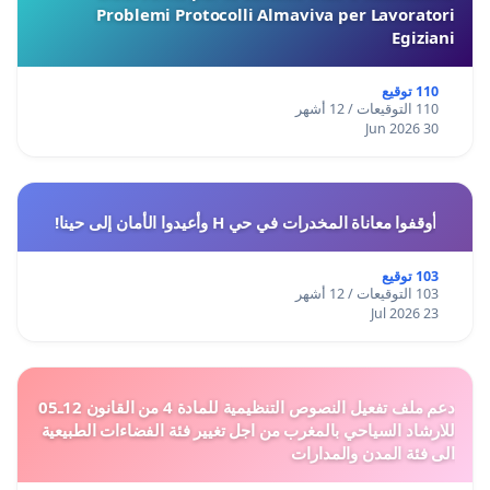
Problemi Protocolli Almaviva per Lavoratori
Egiziani
110 توقيع
110 التوقيعات / 12 أشهر
30 Jun 2026
أوقفوا معاناة المخدرات في حي H وأعيدوا الأمان إلى حينا!
103 توقيع
103 التوقيعات / 12 أشهر
23 Jul 2026
دعم ملف تفعيل النصوص التنظيمية للمادة 4 من القانون 12ـ05
للارشاد السياحي بالمغرب من اجل تغيير فئة الفضاءات الطبيعية
الى فئة المدن والمدارات