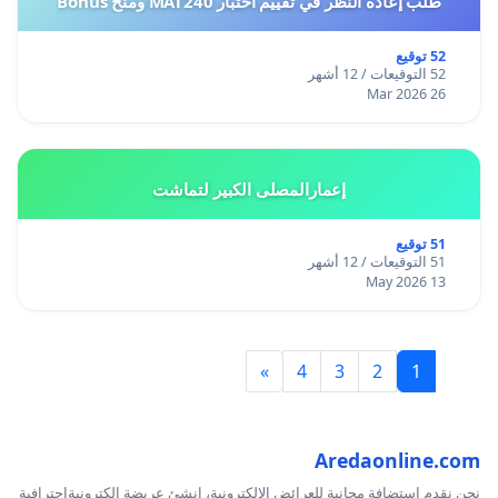
طلب إعادة النظر في تقييم اختبار MAT240 ومنح Bonus
52 توقيع
52 التوقيعات / 12 أشهر
26 Mar 2026
إعمارالمصلى الكبير لتماشت
51 توقيع
51 التوقيعات / 12 أشهر
13 May 2026
»
4
3
2
1
Aredaonline.com
نحن نقدم استضافة مجانية للعرائض الإلكترونية، انشئ عريضة إلكترونيةاحترافية