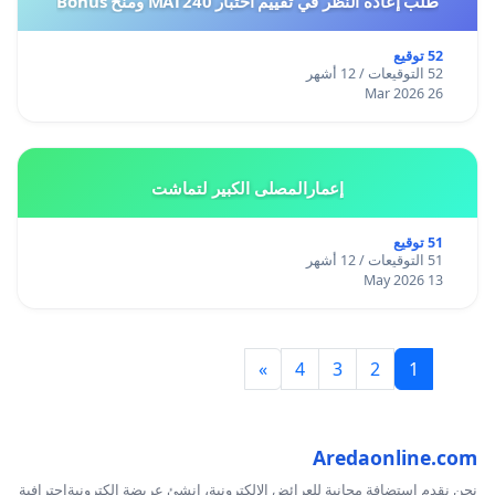
طلب إعادة النظر في تقييم اختبار MAT240 ومنح Bonus
52 توقيع
52 التوقيعات / 12 أشهر
26 Mar 2026
إعمارالمصلى الكبير لتماشت
51 توقيع
51 التوقيعات / 12 أشهر
13 May 2026
»
4
3
2
1
Aredaonline.com
نحن نقدم استضافة مجانية للعرائض الإلكترونية، انشئ عريضة إلكترونيةاحترافية