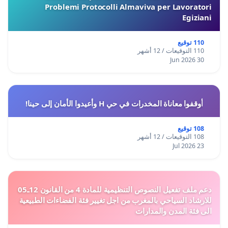
Problemi Protocolli Almaviva per Lavoratori
Egiziani
110 توقيع
110 التوقيعات / 12 أشهر
30 Jun 2026
أوقفوا معاناة المخدرات في حي H وأعيدوا الأمان إلى حينا!
108 توقيع
108 التوقيعات / 12 أشهر
23 Jul 2026
دعم ملف تفعيل النصوص التنظيمية للمادة 4 من القانون 12ـ05
للارشاد السياحي بالمغرب من اجل تغيير فئة الفضاءات الطبيعية
الى فئة المدن والمدارات