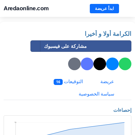
Aredaonline.com
ابدأ عريضة
الكرامة أولا و أخيرا
مشاركة على فيسبوك
عريضة
التوقيعات
16
سياسة الخصوصية
إحصاءات
16