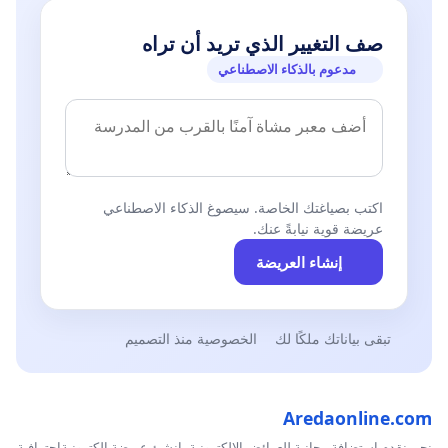
صف التغيير الذي تريد أن تراه
مدعوم بالذكاء الاصطناعي
اكتب بصياغتك الخاصة. سيصوغ الذكاء الاصطناعي
عريضة قوية نيابةً عنك.
إنشاء العريضة
تبقى بياناتك ملكًا لك
الخصوصية منذ التصميم
Aredaonline.com
نحن نقدم استضافة مجانية للعرائض الإلكترونية، انشئ عريضة إلكترونيةاحترافية