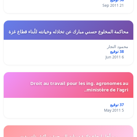
21 Sep 2011
محاكمة المخلوع حسني مبارك عن تخاذله وخيانته لأبناء قطاع غزة
محمود النجار
38 توقيع
6 Jun 2011
Droit au travail pour les ing. agronomes au
ministère de l'agri..
37 توقيع
5 May 2011
من أجل إرجاع دائرة دمنات إلى جهة مراكش تانسيفت