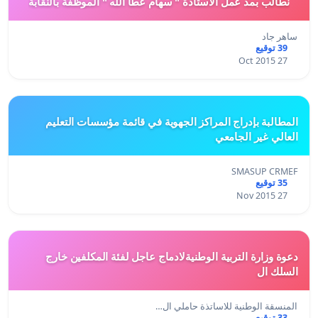
نطالب بمد عمل الاستاذة " سهام عطا الله " الموظفة بالنقابة
ساهر جاد
39 توقيع
27 Oct 2015
المطالبة بإدراج المراكز الجهوية في قائمة مؤسسات التعليم
العالي غير الجامعي
SMASUP CRMEF
35 توقيع
27 Nov 2015
دعوة وزارة التربية الوطنيةلادماج عاجل لفئة المكلفين خارج
السلك ال
المنسقة الوطنية للاساتذة حاملي ال…
33 توقيع