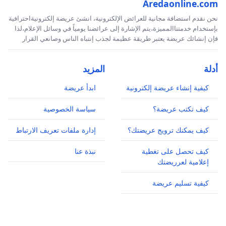
Aredaonline.com
نحن نقدم استضافة مجانية للعرائض الإلكترونية، انشئ عريضة إلكترونيةاحترافية
بإستخدام خدمتناالمميزة،يتم الإشارة إلى عرائضنا يومياً في وسائل الإعلام،لذا
فإن إنشائك عريضة يعتبر طريقة عظيمة لجذب إنتباه الناس وصانعي القرار
أدلة
المزيد
كيفية إنشاء عريضة إلكترونية
ابدأ عريضة
كيف تكتب عريضة؟
سياسة الخصوصية
كيف يمكنك ترويج عريضتك؟
إدارة ملفات تعريف الارتباط
كيف تحصل على تغطية
نبذة عنا
إعلامية لعرريضتك
كيفية تسليم عريضة