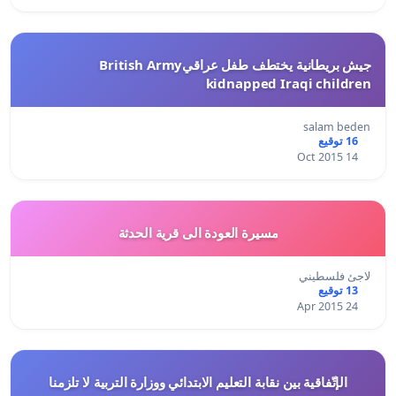
جيش بريطانية يختطف طفل عراقيBritish Army
kidnapped Iraqi children
salam beden
16 توقيع
14 Oct 2015
مسيرة العودة الى قرية الحدثة
لاجئ فلسطيني
13 توقيع
24 Apr 2015
الإتّفاقية بين نقابة التعليم الابتدائي ووزارة التربية لا تلزمنا