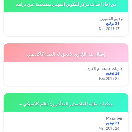
من اجل احداث مركز للتكوين المهني بمعتمدية عين دراهم
توفيق الخميري
31 توقيع
17 Dec 2015
إبطال بند: الإداري لا يحق له العمل كأكاديمي
إداريات جامعة أم القرى
24 توقيع
25 Feb 2015
مذكرات طلبة الماجستير المتأخرين; نظام كلاسيكي –
Massi ben
21 توقيع
24 Mar 2015