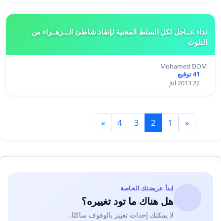
نداء عــاجل لكل السلط المعنية لإنقاذ شاطئ الـــزهــراء من
التلوث
Mohamed DOM
41 توقيع
22 Jul 2013
»
4
3
2
1
«
ابدأ عريضتك الخاصة
هل هناك ما تود تغييره؟
لا يمكنك إحداث تغيير بالوقوف ساكنًا.