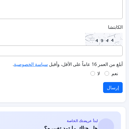
الكابتشا
أبلغ من العمر 16 عاماً على الأقل، وأقبل
سياسة الخصوصية
.
نعم
لا
إرسال
ابدأ عريضتك الخاصة
هل هناك ما تود تغييره؟