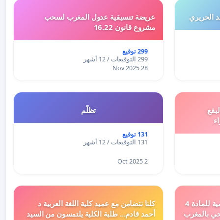
 الحريري
عريضة تنسيقية عدول المغرب لسحب
مشروع قانون 16.22
299 توقيع
299 التوقيعات / 12 أشهر
28 Nov 2025
بقع
تظلّم
اء
131 توقيع
131 التوقيعات / 12 أشهر
2 Oct 2025
دعم ملف تفعيل النصوص التنظيمية للمادة 4
كلنا نتضامن مع عميد كلية اللغة العربية د
اد السياحي بالمغرب
أحمد قادم... طلبة الكلية يلتمسون من السيد