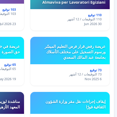
Almaviva per Lavoratori Egiziani
103 توقيع
103 التوقيعات / 12 أشهر
110 توقيع
110 التوقيعات / 12 أشهر
23 Jul 2026
30 Jun 2026
عريضة رفض قرار فرض التعليم الميسّر
عريضة في خص
ورسوم التسجيل على مختلف الأسلاك
حق الصورة
بجامعة عبد المالك السعدي
65 توقيع
65 التوقيعات / 12 أشهر
73 توقيع
73 التوقيعات / 12 أشهر
19 May 2026
6 Nov 2025
إيقاف إجراءات نقل مقر وزارة الشؤون
مناشدة لوزير
الثقافية فورًا
المعهد الأزه