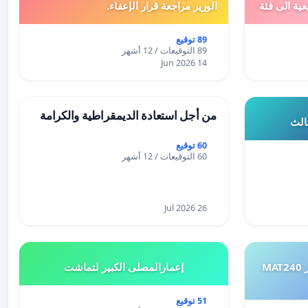
عية الى فئة
الوزير مراجعة قرار الإعفاء.
89 توقيع
89 التوقيعات / 12 أشهر
14 Jun 2026
من أجل استعادة الديمقراطية والكرامة
ثالث
60 توقيع
60 التوقيعات / 12 أشهر
26 Jul 2026
طلب إعادة النظر في تقييم اختبار MAT240
إعمارالمصلى الكبير لتماشت
51 توقيع