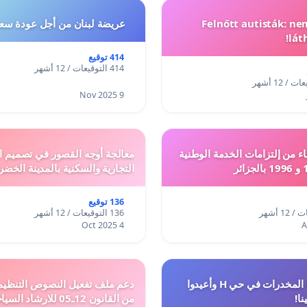
Felnőtt autisták: n
عريضة لبنان من أجل عودة سعد
lát
414 توقيع
414 التوقيعات / 12 أشهر
9 Nov 2025
ء من إلتزامات الخدمة الوطنية
معالجة أوجه القصور في تصميم ال
التجارية والسكنية بالمدينة الخضر
136 توقيع
136 التوقيعات / 12 أشهر
4 Oct 2025
أوقفوا معاناة المخدرات في حي H وأعيدوا
نا!
من القانون 12ـ05 للارش