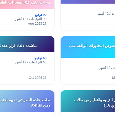
من اجل تغيير فئة الفضاءات الطبي
المدن والمدارات
99 توقيع
99 التوقيعات / 12 أشهر
21 Aug 2025
وص التجاوزات الواقعة على
مناشدة لالغاء قرار عقد 
63 توقيع
63 التوقيعات / 12 أشهر
26 Oct 2025
 التربية والتعليم من طلاب
ري بغزة
ومنح Bonus