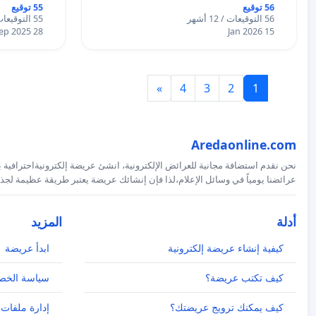
56 توقيع
55 توقيع
56 التوقيعات / 12 أشهر
55 التوقيعات / 12 أشهر
28 Sep 2025
15 Jan 2026
»
4
3
2
1
Aredaonline.com
نحن نقدم استضافة مجانية للعرائض الإلكترونية، انشئ عريضة إلكترونيةاحترافية ب
عرائضنا يومياً في وسائل الإعلام،لذا فإن إنشائك عريضة يعتبر طريقة عظيمة لجذب
أدلة
المزيد
كيفية إنشاء عريضة إلكترونية
ابدأ عريضة
كيف تكتب عريضة؟
سياسة الخص
كيف يمكنك ترويج عريضتك؟
إدارة ملفات 