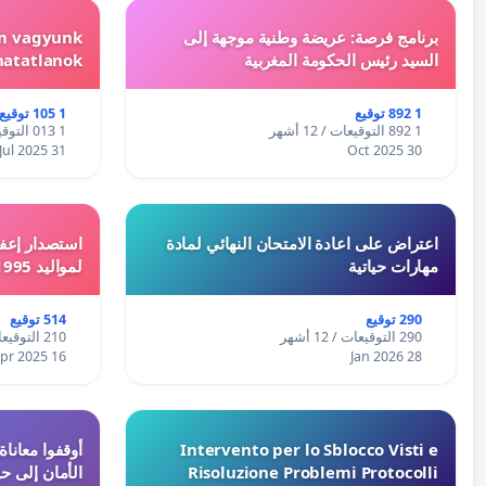
برنامج فرصة: عريضة وطنية موجهة إلى
em vagyunk
السيد رئيس الحكومة المغربية
hatatlanok!
1 892 توقيع
1 105 توقيع
1 892 التوقيعات / 12 أشهر
1 013 التوقيعات / 12 أشهر
31 Jul 2025
30 Oct 2025
اعتراض على اعادة الامتحان النهائي لمادة
استصدار إعفا
مهارات حياتية
لمواليد 1995 و 1996 بالجزائر
290 توقيع
514 توقيع
290 التوقيعات / 12 أشهر
210 التوقيعات / 12 أشهر
16 Apr 2025
28 Jan 2026
Intervento per lo Sblocco Visti e
Risoluzione Problemi Protocolli
الأمان إلى حي