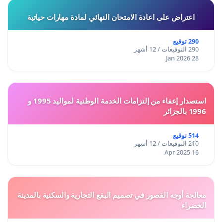
اعتراض على اعادة الامتحان النهائي لمادة مهارات حياتية
290 توقيع
290 التوقيعات / 12 أشهر
28 Jan 2026
استصدار إعفاء من إلتزامات الخدمة الوطنية لمواليد 1995 و
1996 بالجزائر
514 توقيع
210 التوقيعات / 12 أشهر
16 Apr 2025
معالجة أوجه القصور في تصميم البقع التجارية والسكنية بالمدينة
الخضراء