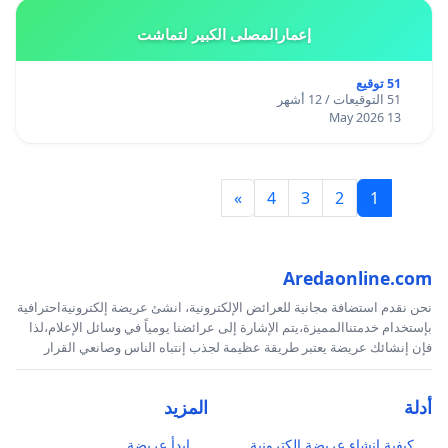
إعمارالمصلى الكبير لتماشت
51 توقيع
51 التوقيعات / 12 أشهر
13 May 2026
»
4
3
2
1
Aredaonline.com
نحن نقدم استضافة مجانية للعرائض الإلكترونية، انشئ عريضة إلكترونيةاحترافية
بإستخدام خدمتناالمميزة،يتم الإشارة إلى عرائضنا يومياً في وسائل الإعلام،لذا
فإن إنشائك عريضة يعتبر طريقة عظيمة لجذب إنتباه الناس وصانعي القرار
أدلة
المزيد
كيفية إنشاء عريضة إلكترونية
ابدأ عريضة