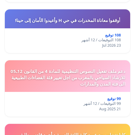
أوقفوا معاناة المخدرات في حي H وأعيدوا الأمان إلى حينا!
108 توقيع
108 التوقيعات / 12 أشهر
23 Jul 2026
دعم ملف تفعيل النصوص التنظيمية للمادة 4 من القانون 12ـ05
للارشاد السياحي بالمغرب من اجل تغيير فئة الفضاءات الطبيعية
الى فئة المدن والمدارات
99 توقيع
99 التوقيعات / 12 أشهر
21 Aug 2025
كلنا نتضامن مع عميد كلية اللغة العربية د أحمد قادم... طلبة