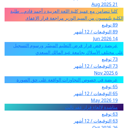
21 Aug 2025
كلنا نتضامن مع عميد كلية اللغة العربية د أحمد قادم... طلبة
الكلية يلتمسون من السيد الوزير مراجعة قرار الإعفاء.
89 توقيع
89 التوقيعات / 12 أشهر
14 Jun 2026
عريضة رفض قرار فرض التعليم الميسّر ورسوم التسجيل
على مختلف الأسلاك بجامعة عبد المالك السعدي
73 توقيع
73 التوقيعات / 12 أشهر
6 Nov 2025
عريضة في خصوص التجاوزات الواقعة على حق الصورة
65 توقيع
65 التوقيعات / 12 أشهر
19 May 2026
مناشدة لالغاء قرار عقد ثالث
63 توقيع
63 التوقيعات / 12 أشهر
26 Oct 2025