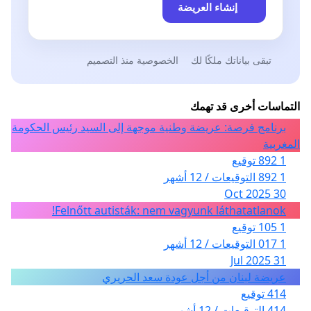
إنشاء العريضة
تبقى بياناتك ملكًا لك
الخصوصية منذ التصميم
التماسات أخرى قد تهمك
برنامج فرصة: عريضة وطنية موجهة إلى السيد رئيس الحكومة
المغربية
1 892 توقيع
1 892 التوقيعات / 12 أشهر
30 Oct 2025
Felnőtt autisták: nem vagyunk láthatatlanok!
1 105 توقيع
1 017 التوقيعات / 12 أشهر
31 Jul 2025
عريضة لبنان من أجل عودة سعد الحريري
414 توقيع
414 التوقيعات / 12 أشهر