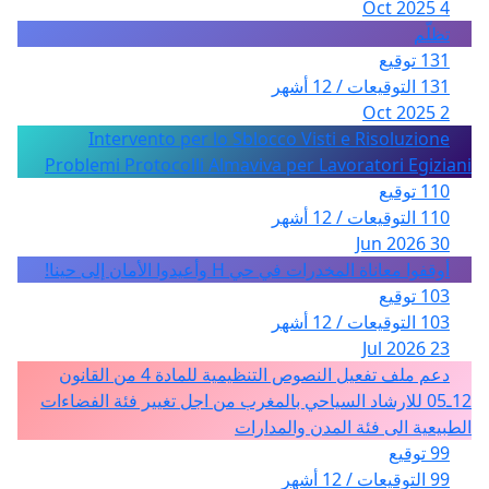
4 Oct 2025
تظلّم
131 توقيع
131 التوقيعات / 12 أشهر
2 Oct 2025
Intervento per lo Sblocco Visti e Risoluzione
Problemi Protocolli Almaviva per Lavoratori Egiziani
110 توقيع
110 التوقيعات / 12 أشهر
30 Jun 2026
أوقفوا معاناة المخدرات في حي H وأعيدوا الأمان إلى حينا!
103 توقيع
103 التوقيعات / 12 أشهر
23 Jul 2026
دعم ملف تفعيل النصوص التنظيمية للمادة 4 من القانون
12ـ05 للارشاد السياحي بالمغرب من اجل تغيير فئة الفضاءات
الطبيعية الى فئة المدن والمدارات
99 توقيع
99 التوقيعات / 12 أشهر