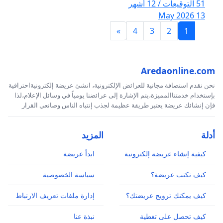
51 التوقيعات / 12 أشهر
13 May 2026
»
4
3
2
1
Aredaonline.com
نحن نقدم استضافة مجانية للعرائض الإلكترونية، انشئ عريضة إلكترونيةاحترافية
بإستخدام خدمتناالمميزة،يتم الإشارة إلى عرائضنا يومياً في وسائل الإعلام،لذا
فإن إنشائك عريضة يعتبر طريقة عظيمة لجذب إنتباه الناس وصانعي القرار
أدلة
المزيد
كيفية إنشاء عريضة إلكترونية
ابدأ عريضة
كيف تكتب عريضة؟
سياسة الخصوصية
كيف يمكنك ترويج عريضتك؟
إدارة ملفات تعريف الارتباط
كيف تحصل على تغطية
نبذة عنا