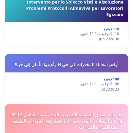
Intervento per lo Sblocco Visti e Risoluzione
Problemi Protocolli Almaviva per Lavoratori
Egiziani
110 توقيع
110 التوقيعات / 12 أشهر
30 Jun 2026
أوقفوا معاناة المخدرات في حي H وأعيدوا الأمان إلى حينا!
108 توقيع
108 التوقيعات / 12 أشهر
23 Jul 2026
دعم ملف تفعيل النصوص التنظيمية للمادة 4 من القانون 12ـ05
للارشاد السياحي بالمغرب من اجل تغيير فئة الفضاءات الطبيعية
الى فئة المدن والمدارات