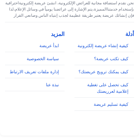
نحن نقدم استضافة مجانية للعرائض الإلكترونية، انشئ عريضة إلكترونيةاحترافية
بإستخدام خدمتناالمميزة،يتم الإشارة إلى عرائضنا يومياً في وسائل الإعلام،لذا
فإن إنشائك عريضة يعتبر طريقة عظيمة لجذب إنتباه الناس وصانعي القرار
أدلة
المزيد
كيفية إنشاء عريضة إلكترونية
ابدأ عريضة
كيف تكتب عريضة؟
سياسة الخصوصية
كيف يمكنك ترويج عريضتك؟
إدارة ملفات تعريف الارتباط
كيف تحصل على تغطية
نبذة عنا
إعلامية لعرريضتك
كيفية تسليم عريضة