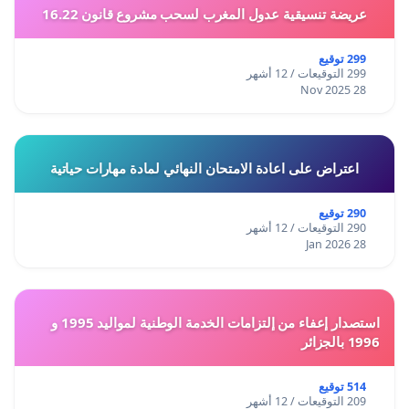
عريضة تنسيقية عدول المغرب لسحب مشروع قانون 16.22
299 توقيع
299 التوقيعات / 12 أشهر
28 Nov 2025
اعتراض على اعادة الامتحان النهائي لمادة مهارات حياتية
290 توقيع
290 التوقيعات / 12 أشهر
28 Jan 2026
استصدار إعفاء من إلتزامات الخدمة الوطنية لمواليد 1995 و
1996 بالجزائر
514 توقيع
209 التوقيعات / 12 أشهر