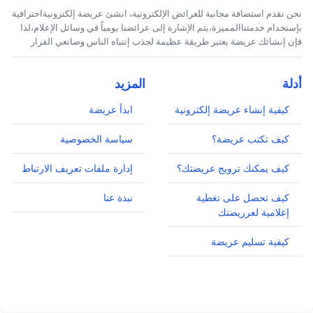
نحن نقدم استضافة مجانية للعرائض الإلكترونية، انشئ عريضة إلكترونيةاحترافية
بإستخدام خدمتناالمميزة،يتم الإشارة إلى عرائضنا يومياً في وسائل الإعلام،لذا
فإن إنشائك عريضة يعتبر طريقة عظيمة لجذب إنتباه الناس وصانعي القرار
أدلة
المزيد
كيفية إنشاء عريضة إلكترونية
ابدأ عريضة
كيف تكتب عريضة؟
سياسة الخصوصية
كيف يمكنك ترويج عريضتك؟
إدارة ملفات تعريف الارتباط
كيف تحصل على تغطية
نبذة عنا
إعلامية لعرريضتك
كيفية تسليم عريضة