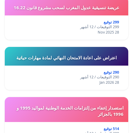
عريضة تنسيقية عدول المغرب لسحب مشروع قانون 16.22
299 توقيع
299 التوقيعات / 12 أشهر
28 Nov 2025
اعتراض على اعادة الامتحان النهائي لمادة مهارات حياتية
290 توقيع
290 التوقيعات / 12 أشهر
28 Jan 2026
استصدار إعفاء من إلتزامات الخدمة الوطنية لمواليد 1995 و
1996 بالجزائر
514 توقيع