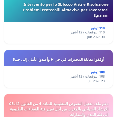
Intervento per lo Sblocco Visti e Risoluzione
Problemi Protocolli Almaviva per Lavoratori
Egiziani
110 توقيع
110 التوقيعات / 12 أشهر
30 Jun 2026
أوقفوا معاناة المخدرات في حي H وأعيدوا الأمان إلى حينا!
108 توقيع
108 التوقيعات / 12 أشهر
23 Jul 2026
دعم ملف تفعيل النصوص التنظيمية للمادة 4 من القانون 12ـ05
للارشاد السياحي بالمغرب من اجل تغيير فئة الفضاءات الطبيعية
الى فئة المدن والمدارات