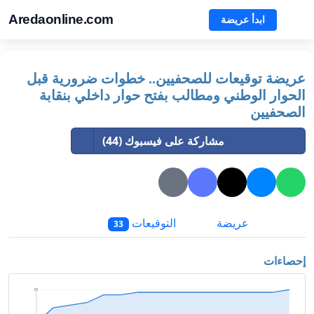
Aredaonline.com
ابدأ عريضة
عريضة توقيعات للصحفيين.. خطوات ضرورية قبل
الحوار الوطني ومطالب بفتح حوار داخلي بنقابة
الصحفيين
مشاركة على فيسبوك (44)
عريضة
التوقيعات
33
إحصاءات
33