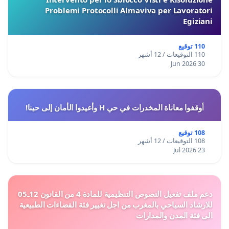
Problemi Protocolli Almaviva per Lavoratori
Egiziani
110 توقيع
110 التوقيعات / 12 أشهر
30 Jun 2026
أوقفوا معاناة المخدرات في حي H وأعيدوا الأمان إلى حينا!
108 توقيع
108 التوقيعات / 12 أشهر
23 Jul 2026
دعم ملف تفعيل النصوص التنظيمية للمادة 4 من القانون 12ـ05
للارشاد السياحي بالمغرب من اجل تغيير فئة الفضاءات الطبيعية
الى فئة المدن والمدارات