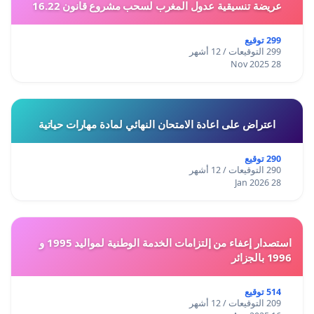
عريضة تنسيقية عدول المغرب لسحب مشروع قانون 16.22
299 توقيع
299 التوقيعات / 12 أشهر
28 Nov 2025
اعتراض على اعادة الامتحان النهائي لمادة مهارات حياتية
290 توقيع
290 التوقيعات / 12 أشهر
28 Jan 2026
استصدار إعفاء من إلتزامات الخدمة الوطنية لمواليد 1995 و
1996 بالجزائر
514 توقيع
209 التوقيعات / 12 أشهر