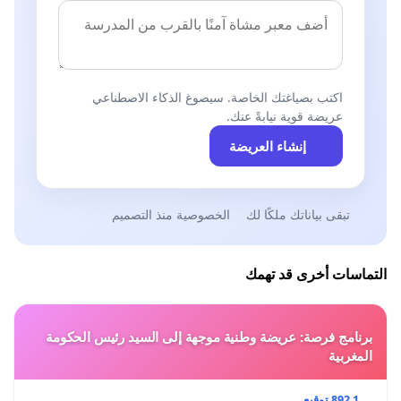
اكتب بصياغتك الخاصة. سيصوغ الذكاء الاصطناعي
عريضة قوية نيابةً عنك.
إنشاء العريضة
تبقى بياناتك ملكًا لك
الخصوصية منذ التصميم
التماسات أخرى قد تهمك
برنامج فرصة: عريضة وطنية موجهة إلى السيد رئيس الحكومة
المغربية
1 892 توقيع