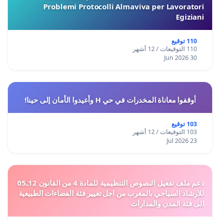
Problemi Protocolli Almaviva per Lavoratori
Egiziani
110 توقيع
110 التوقيعات / 12 أشهر
30 Jun 2026
أوقفوا معاناة المخدرات في حي H وأعيدوا الأمان إلى حينا!
103 توقيع
103 التوقيعات / 12 أشهر
23 Jul 2026
دعم ملف تفعيل النصوص التنظيمية للمادة 4 من القانون 12ـ05
للارشاد السياحي بالمغرب من اجل تغيير فئة الفضاءات الطبيعية
الى فئة المدن والمدارات