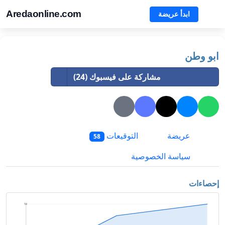
Aredaonline.com
ابدأ عريضة
ابو وطن
مشاركة على فيسبوك (24)
عريضة
التوقيعات
58
سياسة الخصوصية
إحصاءات
58