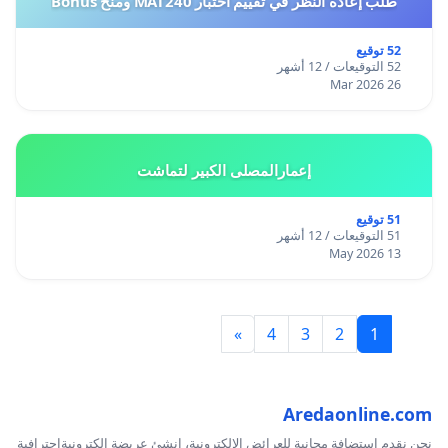
طلب إعادة النظر في تقييم اختبار MAT240 ومنح Bonus
52 توقيع
52 التوقيعات / 12 أشهر
26 Mar 2026
إعمارالمصلى الكبير لتماشت
51 توقيع
51 التوقيعات / 12 أشهر
13 May 2026
»
4
3
2
1
Aredaonline.com
نحن نقدم استضافة مجانية للعرائض الإلكترونية، انشئ عريضة إلكترونيةاحترافية