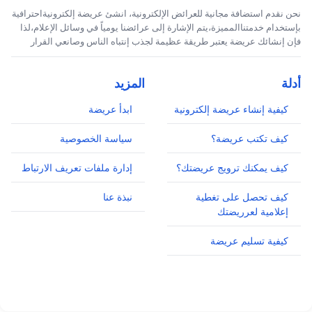
نحن نقدم استضافة مجانية للعرائض الإلكترونية، انشئ عريضة إلكترونيةاحترافية
بإستخدام خدمتناالمميزة،يتم الإشارة إلى عرائضنا يومياً في وسائل الإعلام،لذا
فإن إنشائك عريضة يعتبر طريقة عظيمة لجذب إنتباه الناس وصانعي القرار
أدلة
المزيد
كيفية إنشاء عريضة إلكترونية
ابدأ عريضة
كيف تكتب عريضة؟
سياسة الخصوصية
كيف يمكنك ترويج عريضتك؟
إدارة ملفات تعريف الارتباط
كيف تحصل على تغطية
نبذة عنا
إعلامية لعرريضتك
كيفية تسليم عريضة