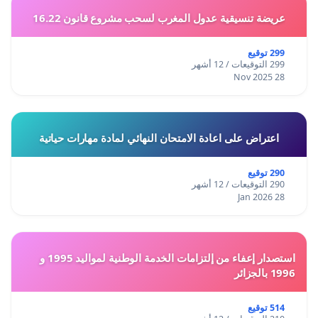
عريضة تنسيقية عدول المغرب لسحب مشروع قانون 16.22
299 توقيع
299 التوقيعات / 12 أشهر
28 Nov 2025
اعتراض على اعادة الامتحان النهائي لمادة مهارات حياتية
290 توقيع
290 التوقيعات / 12 أشهر
28 Jan 2026
استصدار إعفاء من إلتزامات الخدمة الوطنية لمواليد 1995 و
1996 بالجزائر
514 توقيع