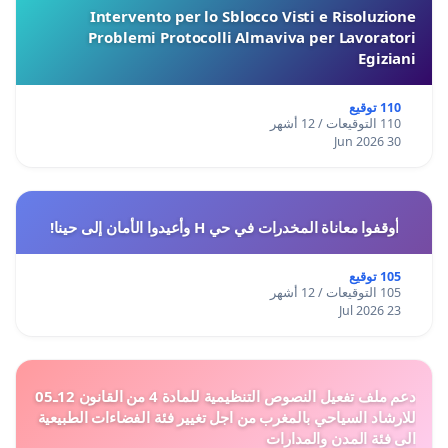
Intervento per lo Sblocco Visti e Risoluzione
Problemi Protocolli Almaviva per Lavoratori
Egiziani
110 توقيع
110 التوقيعات / 12 أشهر
30 Jun 2026
أوقفوا معاناة المخدرات في حي H وأعيدوا الأمان إلى حينا!
105 توقيع
105 التوقيعات / 12 أشهر
23 Jul 2026
دعم ملف تفعيل النصوص التنظيمية للمادة 4 من القانون 12ـ05
للارشاد السياحي بالمغرب من اجل تغيير فئة الفضاءات الطبيعية
الى فئة المدن والمدارات