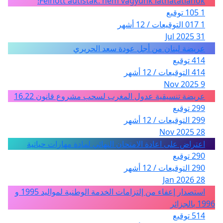
Felnőtt autisták: nem vagyunk láthatatlanok!
1 105 توقيع
1 017 التوقيعات / 12 أشهر
31 Jul 2025
عريضة لبنان من أجل عودة سعد الحريري
414 توقيع
414 التوقيعات / 12 أشهر
9 Nov 2025
عريضة تنسيقية عدول المغرب لسحب مشروع قانون 16.22
299 توقيع
299 التوقيعات / 12 أشهر
28 Nov 2025
اعتراض على اعادة الامتحان النهائي لمادة مهارات حياتية
290 توقيع
290 التوقيعات / 12 أشهر
28 Jan 2026
استصدار إعفاء من إلتزامات الخدمة الوطنية لمواليد 1995 و
1996 بالجزائر
514 توقيع