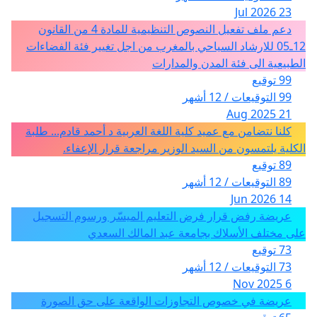
23 Jul 2026
دعم ملف تفعيل النصوص التنظيمية للمادة 4 من القانون
12ـ05 للارشاد السياحي بالمغرب من اجل تغيير فئة الفضاءات
الطبيعية الى فئة المدن والمدارات
99 توقيع
99 التوقيعات / 12 أشهر
21 Aug 2025
كلنا نتضامن مع عميد كلية اللغة العربية د أحمد قادم... طلبة
الكلية يلتمسون من السيد الوزير مراجعة قرار الإعفاء.
89 توقيع
89 التوقيعات / 12 أشهر
14 Jun 2026
عريضة رفض قرار فرض التعليم الميسّر ورسوم التسجيل
على مختلف الأسلاك بجامعة عبد المالك السعدي
73 توقيع
73 التوقيعات / 12 أشهر
6 Nov 2025
عريضة في خصوص التجاوزات الواقعة على حق الصورة