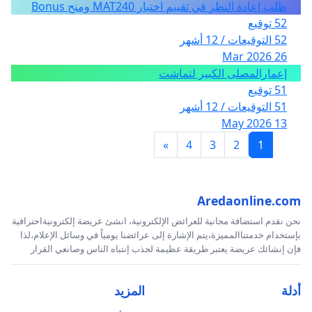
طلب إعادة النظر في تقييم اختبار MAT240 ومنح Bonus
52 توقيع
52 التوقيعات / 12 أشهر
26 Mar 2026
إعمارالمصلى الكبير لتماشت
51 توقيع
51 التوقيعات / 12 أشهر
13 May 2026
»
4
3
2
1
Aredaonline.com
نحن نقدم استضافة مجانية للعرائض الإلكترونية، انشئ عريضة إلكترونيةاحترافية
بإستخدام خدمتناالمميزة،يتم الإشارة إلى عرائضنا يومياً في وسائل الإعلام،لذا
فإن إنشائك عريضة يعتبر طريقة عظيمة لجذب إنتباه الناس وصانعي القرار
أدلة
المزيد