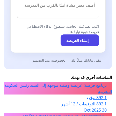
اكتب بصياغتك الخاصة. سيصوغ الذكاء الاصطناعي
عريضة قوية نيابةً عنك.
إنشاء العريضة
تبقى بياناتك ملكًا لك
الخصوصية منذ التصميم
التماسات أخرى قد تهمك
برنامج فرصة: عريضة وطنية موجهة إلى السيد رئيس الحكومة
المغربية
1 892 توقيع
1 892 التوقيعات / 12 أشهر
30 Oct 2025