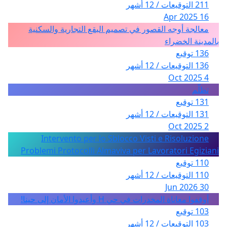
211 التوقيعات / 12 أشهر
16 Apr 2025
معالجة أوجه القصور في تصميم البقع التجارية والسكنية
بالمدينة الخضراء
136 توقيع
136 التوقيعات / 12 أشهر
4 Oct 2025
تظلّم
131 توقيع
131 التوقيعات / 12 أشهر
2 Oct 2025
Intervento per lo Sblocco Visti e Risoluzione
Problemi Protocolli Almaviva per Lavoratori Egiziani
110 توقيع
110 التوقيعات / 12 أشهر
30 Jun 2026
أوقفوا معاناة المخدرات في حي H وأعيدوا الأمان إلى حينا!
103 توقيع
103 التوقيعات / 12 أشهر