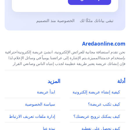
تبقى بياناتك ملكًا لك
الخصوصية منذ التصميم
Aredaonline.com
نحن نقدم استضافة مجانية للعرائض الإلكترونية، انشئ عريضة إلكترونيةاحترافية
بإستخدام خدمتناالمميزة،يتم الإشارة إلى عرائضنا يومياً في وسائل الإعلام،لذا
فإن إنشائك عريضة يعتبر طريقة عظيمة لجذب إنتباه الناس وصانعي القرار
أدلة
المزيد
كيفية إنشاء عريضة إلكترونية
ابدأ عريضة
كيف تكتب عريضة؟
سياسة الخصوصية
كيف يمكنك ترويج عريضتك؟
إدارة ملفات تعريف الارتباط
كيف تحصل على تغطية
نبذة عنا