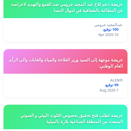
عريضة دعم للاخ عبد المجيد جرومي ضد القمع والتهديد لاخراصه
عن المطالبة بالشفافية في اموال اامسا
عبدالمجيد جرومي
100 توقيع
10 Apr 2020
عريضة موجهة إلى السيد وزير الفلاحة والمياه والغابات والى الرأى
العام الوطني:
ALENFI
99 توقيع
7 Aug 2020
عريضة لطلب فتح تحقيق بخصوص التلوث البيئي و الصوتي
المنبعث من المنطقة الصناعية بلارة بالميلية