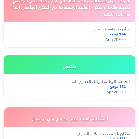
عريضة حول المطالبة بإعادة النظر في قرار إخلاء الحي الجامعي
بمدينة طنجة و تمكين الطلبة الإستفادة من السكن الجامعي ابتداء
من شهر شتنبر
حنان فيدحة،سعد بنجار
114 توقيع
9 Aug 2020
ملتمس
الجمعية الوطنية للوكيل العقاري با…
112 توقيع
3 Apr 2020
المطالبة بانشاء معبر حدودي بري ببوحجار
سكان بلدية بوحجار ولاية الطارف
113 توقيع