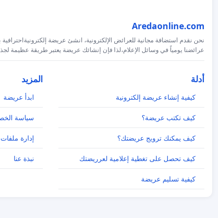
Aredaonline.com
نحن نقدم استضافة مجانية للعرائض الإلكترونية، انشئ عريضة إلكترونيةاحترافية ب
عرائضنا يومياً في وسائل الإعلام،لذا فإن إنشائك عريضة يعتبر طريقة عظيمة لجذب
أدلة
المزيد
كيفية إنشاء عريضة إلكترونية
ابدأ عريضة
كيف تكتب عريضة؟
سياسة الخص
كيف يمكنك ترويج عريضتك؟
إدارة ملفات 
كيف تحصل على تغطية إعلامية لعرريضتك
نبذة عنا
كيفية تسليم عريضة