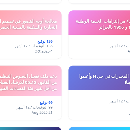
ء من إلتزامات الخدمة الوطنية
معالجة أوجه القصور في تصميم ال
التجارية والسكنية بالمدينة الخضر
136 توقيع
136 التوقيعات / 12 أشهر
4 Oct 2025
أوقفوا معاناة المخدرات في حي H وأعيدوا
نا!
من القانون 12ـ05 للارش
من اجل تغيير فئة الفضاءات الطبي
المدن والمدارات
99 توقيع
99 التوقيعات / 12 أشهر
21 Aug 2025