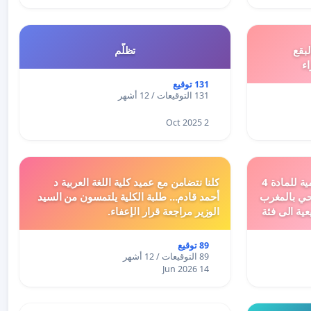
بقع
تظلّم
اء
131 توقيع
131 التوقيعات / 12 أشهر
2 Oct 2025
دعم ملف تفعيل النصوص التنظيمية للمادة 4
كلنا نتضامن مع عميد كلية اللغة العربية د
اد السياحي بالمغرب
أحمد قادم... طلبة الكلية يلتمسون من السيد
عية الى فئة
الوزير مراجعة قرار الإعفاء.
89 توقيع
89 التوقيعات / 12 أشهر
14 Jun 2026