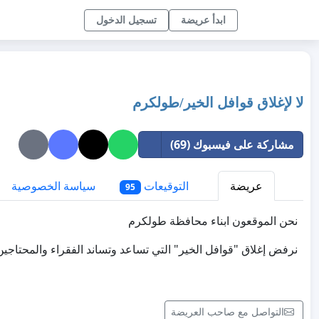
ابدأ عريضة
تسجيل الدخول
لا لإغلاق قوافل الخير/طولكرم
مشاركة على فيسبوك (69)
عريضة
التوقيعات
سياسة الخصوصية
95
نحن الموقعون ابناء محافظة طولكرم
نرفض إغلاق "قوافل الخير" التي تساعد وتساند الفقراء والمحتاجين، 
التواصل مع صاحب العريضة