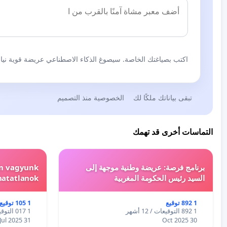
اكتب بصياغتك الخاصة. سيصوغ الذكاء الاصطناعي عريضة قوية نيابة
تبقى بياناتك ملكًا لك
الخصوصية منذ التصميم
التماسات أخرى قد تهمك
برنامج فرصة: عريضة وطنية موجهة إلى
em vagyunk
السيد رئيس الحكومة المغربية
hatatlanok!
1 892 توقيع
1 105 توقيع
1 892 التوقيعات / 12 أشهر
1 017 التوقيعات / 12 أشهر
31 Jul 2025
30 Oct 2025