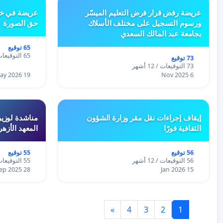
عريضة رفض قرار فرض التعليم الميسّر
عريضة في خص
ورسوم التسجيل على مختلف الأسلاك
حق الصورة
بجامعة عبد المالك السعدي
65 توقيع
65 التوقيعات / 12 أشهر
73 توقيع
73 التوقيعات / 12 أشهر
19 May 2026
6 Nov 2025
إيقاف إجراءات نقل مقر وزارة الشؤون
مناشدة لوزير
الثقافية فورًا
المعهد الأزه
56 توقيع
55 توقيع
56 التوقيعات / 12 أشهر
55 التوقيعات / 12 أشهر
28 Sep 2025
15 Jan 2026
»
4
3
2
1