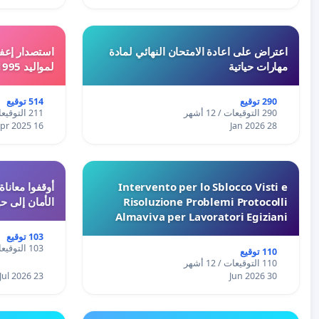
اعتراض على اعادة الامتحان النهائي لمادة
استصدار إعفا
مهارات حياتية
لمواليد 1995 و 1996 بالجزائر
290 توقيع
514 توقيع
290 التوقيعات / 12 أشهر
211 التوقيعات / 12 أشهر
16 Apr 2025
28 Jan 2026
Intervento per lo Sblocco Visti e
Risoluzione Problemi Protocolli
الأمان إلى حي
Almaviva per Lavoratori Egiziani
103 توقيع
103 التوقيعات / 12 أشهر
110 توقيع
110 التوقيعات / 12 أشهر
23 Jul 2026
30 Jun 2026