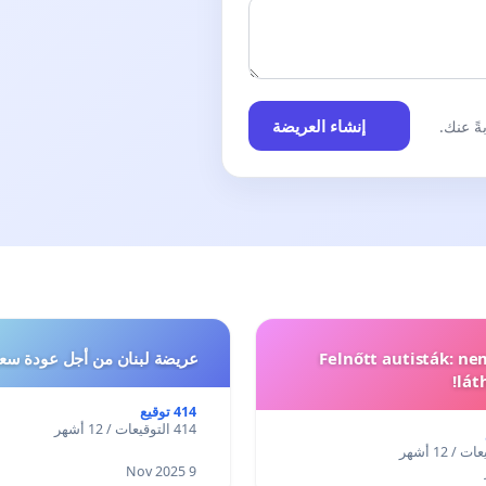
إنشاء العريضة
ً عنك.
Felnőtt autisták: n
عريضة لبنان من أجل عودة سعد
lát
414 توقيع
414 التوقيعات / 12 أشهر
9 Nov 2025