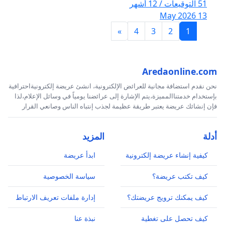
51 التوقيعات / 12 أشهر
13 May 2026
»
4
3
2
1
Aredaonline.com
نحن نقدم استضافة مجانية للعرائض الإلكترونية، انشئ عريضة إلكترونيةاحترافية
بإستخدام خدمتناالمميزة،يتم الإشارة إلى عرائضنا يومياً في وسائل الإعلام،لذا
فإن إنشائك عريضة يعتبر طريقة عظيمة لجذب إنتباه الناس وصانعي القرار
أدلة
المزيد
كيفية إنشاء عريضة إلكترونية
ابدأ عريضة
كيف تكتب عريضة؟
سياسة الخصوصية
كيف يمكنك ترويج عريضتك؟
إدارة ملفات تعريف الارتباط
كيف تحصل على تغطية
نبذة عنا