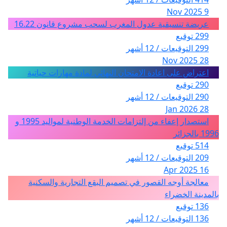
9 Nov 2025
عريضة تنسيقية عدول المغرب لسحب مشروع قانون 16.22
299 توقيع
299 التوقيعات / 12 أشهر
28 Nov 2025
اعتراض على اعادة الامتحان النهائي لمادة مهارات حياتية
290 توقيع
290 التوقيعات / 12 أشهر
28 Jan 2026
استصدار إعفاء من إلتزامات الخدمة الوطنية لمواليد 1995 و
1996 بالجزائر
514 توقيع
209 التوقيعات / 12 أشهر
16 Apr 2025
معالجة أوجه القصور في تصميم البقع التجارية والسكنية
بالمدينة الخضراء
136 توقيع
136 التوقيعات / 12 أشهر