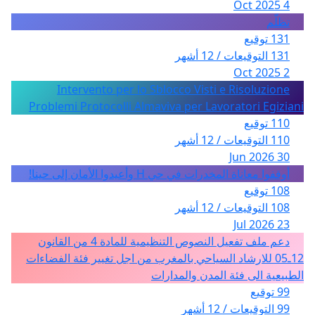
4 Oct 2025
تظلّم
131 توقيع
131 التوقيعات / 12 أشهر
2 Oct 2025
Intervento per lo Sblocco Visti e Risoluzione
Problemi Protocolli Almaviva per Lavoratori Egiziani
110 توقيع
110 التوقيعات / 12 أشهر
30 Jun 2026
أوقفوا معاناة المخدرات في حي H وأعيدوا الأمان إلى حينا!
108 توقيع
108 التوقيعات / 12 أشهر
23 Jul 2026
دعم ملف تفعيل النصوص التنظيمية للمادة 4 من القانون
12ـ05 للارشاد السياحي بالمغرب من اجل تغيير فئة الفضاءات
الطبيعية الى فئة المدن والمدارات
99 توقيع
99 التوقيعات / 12 أشهر