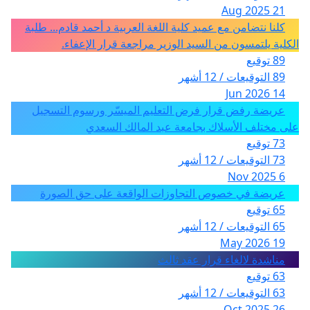
21 Aug 2025
كلنا نتضامن مع عميد كلية اللغة العربية د أحمد قادم... طلبة
الكلية يلتمسون من السيد الوزير مراجعة قرار الإعفاء.
89 توقيع
89 التوقيعات / 12 أشهر
14 Jun 2026
عريضة رفض قرار فرض التعليم الميسّر ورسوم التسجيل
على مختلف الأسلاك بجامعة عبد المالك السعدي
73 توقيع
73 التوقيعات / 12 أشهر
6 Nov 2025
عريضة في خصوص التجاوزات الواقعة على حق الصورة
65 توقيع
65 التوقيعات / 12 أشهر
19 May 2026
مناشدة لالغاء قرار عقد ثالث
63 توقيع
63 التوقيعات / 12 أشهر
26 Oct 2025