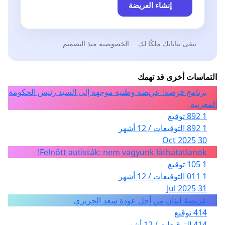
إنشاء العريضة
تبقى بياناتك ملكًا لك
الخصوصية منذ التصميم
التماسات أخرى قد تهمك
برنامج فرصة: عريضة وطنية موجهة إلى السيد رئيس الحكومة
المغربية
1 892 توقيع
1 892 التوقيعات / 12 أشهر
30 Oct 2025
Felnőtt autisták: nem vagyunk láthatatlanok!
1 105 توقيع
1 011 التوقيعات / 12 أشهر
31 Jul 2025
عريضة لبنان من أجل عودة سعد الحريري
414 توقيع
414 التوقيعات / 12 أشهر