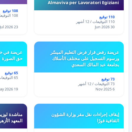
Almaviva per Lavoratori Egiziani
108 توقيع
108 التوقيعات / 12 أشهر
110 توقيع
110 التوقيعات / 12 أشهر
23 Jul 2026
30 Jun 2026
عريضة رفض قرار فرض التعليم الميسّر
عريضة في خص
ورسوم التسجيل على مختلف الأسلاك
حق الصورة
بجامعة عبد المالك السعدي
65 توقيع
65 التوقيعات / 12 أشهر
73 توقيع
73 التوقيعات / 12 أشهر
19 May 2026
6 Nov 2025
إيقاف إجراءات نقل مقر وزارة الشؤون
مناشدة لوزير
الثقافية فورًا
المعهد الأزه