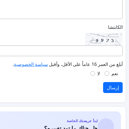
الكابتشا
أبلغ من العمر 16 عاماً على الأقل، وأقبل
سياسة الخصوصية
.
نعم
لا
إرسال
ابدأ عريضتك الخاصة
هل هناك ما تود تغييره؟