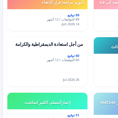
عية الى فئة
الوزير مراجعة قرار الإعفاء.
89 توقيع
89 التوقيعات / 12 أشهر
14 Jun 2026
من أجل استعادة الديمقراطية والكرامة
ثالث
60 توقيع
60 التوقيعات / 12 أشهر
26 Jul 2026
طلب إعادة النظر في تقييم اختبار MAT240
إعمارالمصلى الكبير لتماشت
51 توقيع