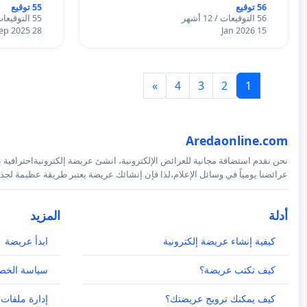
56 توقيع
55 توقيع
56 التوقيعات / 12 أشهر
55 التوقيعات / 12 أشهر
28 Sep 2025
15 Jan 2026
»
4
3
2
1
Aredaonline.com
نحن نقدم استضافة مجانية للعرائض الإلكترونية، انشئ عريضة إلكترونيةاحترافية ب
عرائضنا يومياً في وسائل الإعلام،لذا فإن إنشائك عريضة يعتبر طريقة عظيمة لجذب
أدلة
المزيد
كيفية إنشاء عريضة إلكترونية
ابدأ عريضة
كيف تكتب عريضة؟
سياسة الخص
كيف يمكنك ترويج عريضتك؟
إدارة ملفات 