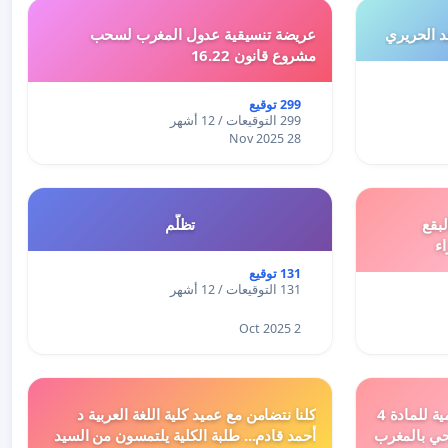
 الحريري
عريضة تنسيقية عدول المغرب لسحب
مشروع قانون 16.22
299 توقيع
299 التوقيعات / 12 أشهر
28 Nov 2025
بقع
تظلّم
اء
131 توقيع
131 التوقيعات / 12 أشهر
2 Oct 2025
دعم ملف تفعيل النصوص التنظيمية للمادة 4
كلنا نتضامن مع عميد كلية اللغة العربية د
اد السياحي بالمغرب
أحمد قادم... طلبة الكلية يلتمسون من السيد