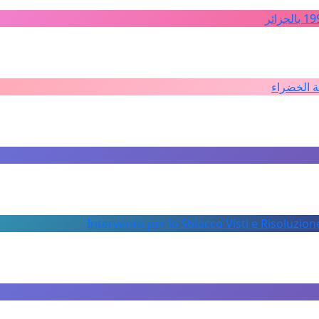
ة الخضراء
Intervento per lo Sblocco Visti e Risoluzion