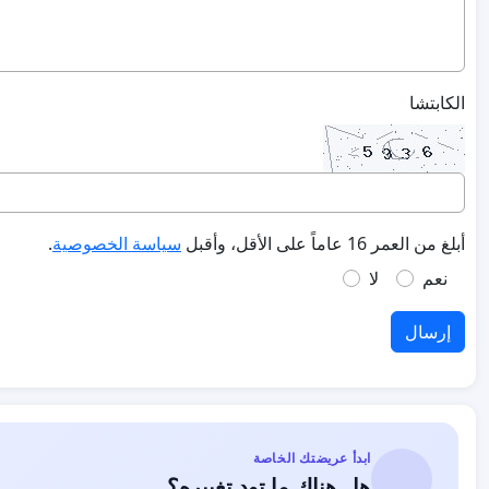
الكابتشا
أبلغ من العمر 16 عاماً على الأقل، وأقبل
سياسة الخصوصية
.
نعم
لا
إرسال
ابدأ عريضتك الخاصة
هل هناك ما تود تغييره؟