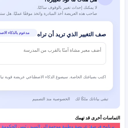
لا يمكنك إحداث تغيير بالوقوف ساكنًا.
صاحب هذه العريضة أخذ المبادرة واتخذ موقفًا عمليًا. هل ست
مدعوم بالذكاء الاص
صف التغيير الذي تريد أن تراه
اكتب بصياغتك الخاصة. سيصوغ الذكاء الاصطناعي عريضة قوية نيابة
تبقى بياناتك ملكًا لك
الخصوصية منذ التصميم
التماسات أخرى قد تهمك
برنامج فرصة: عريضة وطنية موجهة إلى السيد رئيس الحكومة ا