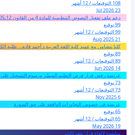
108 التوقيعات / 12 أشهر
23 Jul 2026
دعم ملف تفعيل النصوص التنظيمية للمادة 4 من القانون 12ـ05 للارشاد السياحي بالمغرب من اجل تغيير فئة الفضاءات الطبيعية الى فئة المدن والمدارات
99 توقيع
99 التوقيعات / 12 أشهر
21 Aug 2025
كلنا نتضامن مع عميد كلية اللغة العربية د أحمد قادم... طلبة ال
89 توقيع
89 التوقيعات / 12 أشهر
14 Jun 2026
عريضة رفض قرار فرض التعليم الميسّر ورسوم التسجيل على م
73 توقيع
73 التوقيعات / 12 أشهر
6 Nov 2025
عريضة في خصوص التجاوزات الواقعة على حق الصورة
65 توقيع
65 التوقيعات / 12 أشهر
19 May 2026
مناشدة لالغاء قرار عقد ثالث