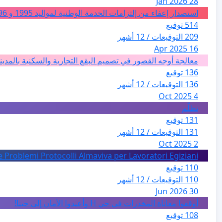
28 Jan 2026
استصدار إعفاء من إلتزامات الخدمة الوطنية لمواليد 1995 و 1996 بالجزائر
514 توقيع
209 التوقيعات / 12 أشهر
16 Apr 2025
معالجة أوجه القصور في تصميم البقع التجارية والسكنية بالمدين
136 توقيع
136 التوقيعات / 12 أشهر
4 Oct 2025
تظلّم
131 توقيع
131 التوقيعات / 12 أشهر
2 Oct 2025
e Problemi Protocolli Almaviva per Lavoratori Egiziani
110 توقيع
110 التوقيعات / 12 أشهر
30 Jun 2026
أوقفوا معاناة المخدرات في حي H وأعيدوا الأمان إلى حينا!
108 توقيع