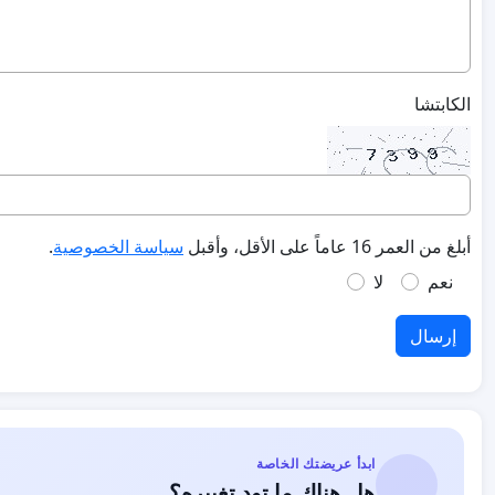
الكابتشا
أبلغ من العمر 16 عاماً على الأقل، وأقبل
سياسة الخصوصية
.
نعم
لا
إرسال
ابدأ عريضتك الخاصة
هل هناك ما تود تغييره؟