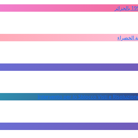
ة الخضراء
Intervento per lo Sblocco Visti e Risoluzion