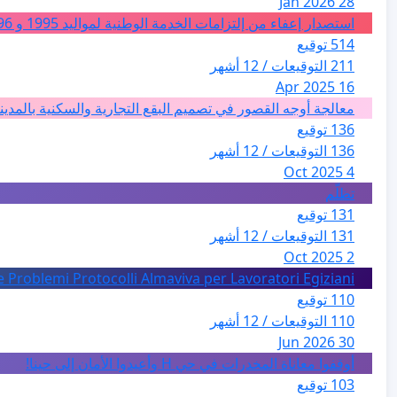
28 Jan 2026
استصدار إعفاء من إلتزامات الخدمة الوطنية لمواليد 1995 و 1996 بالجزائر
514 توقيع
211 التوقيعات / 12 أشهر
16 Apr 2025
معالجة أوجه القصور في تصميم البقع التجارية والسكنية بالمدين
136 توقيع
136 التوقيعات / 12 أشهر
4 Oct 2025
تظلّم
131 توقيع
131 التوقيعات / 12 أشهر
2 Oct 2025
e Problemi Protocolli Almaviva per Lavoratori Egiziani
110 توقيع
110 التوقيعات / 12 أشهر
30 Jun 2026
أوقفوا معاناة المخدرات في حي H وأعيدوا الأمان إلى حينا!
103 توقيع