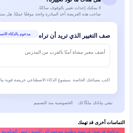
لا يمكنك إحداث تغيير بالوقوف ساكنًا.
صاحب هذه العريضة أخذ المبادرة واتخذ موقفًا عمليًا. هل ست
مدعوم بالذكاء الاص
صف التغيير الذي تريد أن تراه
اكتب بصياغتك الخاصة. سيصوغ الذكاء الاصطناعي عريضة قوية نيابة
تبقى بياناتك ملكًا لك
الخصوصية منذ التصميم
التماسات أخرى قد تهمك
برنامج فرصة: عريضة وطنية موجهة إلى السيد رئيس الحكومة ا