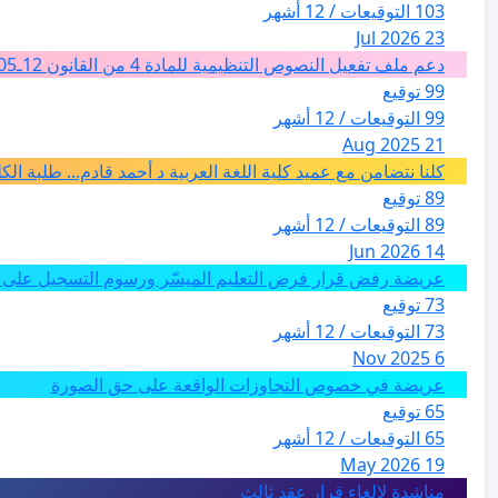
103 التوقيعات / 12 أشهر
23 Jul 2026
دعم ملف تفعيل النصوص التنظيمية للمادة 4 من القانون 12ـ05 للارشاد السياحي بالمغرب من اجل تغيير فئة الفضاءات الطبيعية الى فئة المدن والمدارات
99 توقيع
99 التوقيعات / 12 أشهر
21 Aug 2025
كلنا نتضامن مع عميد كلية اللغة العربية د أحمد قادم... طلبة ال
89 توقيع
89 التوقيعات / 12 أشهر
14 Jun 2026
عريضة رفض قرار فرض التعليم الميسّر ورسوم التسجيل على م
73 توقيع
73 التوقيعات / 12 أشهر
6 Nov 2025
عريضة في خصوص التجاوزات الواقعة على حق الصورة
65 توقيع
65 التوقيعات / 12 أشهر
19 May 2026
مناشدة لالغاء قرار عقد ثالث