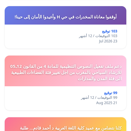
أوقفوا معاناة المخدرات في حي H وأعيدوا الأمان إلى حينا!
103 توقيع
103 التوقيعات / 12 أشهر
23 Jul 2026
دعم ملف تفعيل النصوص التنظيمية للمادة 4 من القانون 12ـ05
للارشاد السياحي بالمغرب من اجل تغيير فئة الفضاءات الطبيعية
الى فئة المدن والمدارات
99 توقيع
99 التوقيعات / 12 أشهر
21 Aug 2025
كلنا نتضامن مع عميد كلية اللغة العربية د أحمد قادم... طلبة