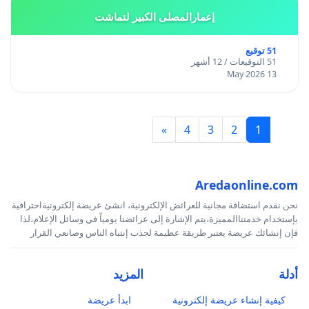
إعمارالمصلى الكبير لتماشت
51 توقيع
51 التوقيعات / 12 أشهر
13 May 2026
»
4
3
2
1
Aredaonline.com
نحن نقدم استضافة مجانية للعرائض الإلكترونية، انشئ عريضة إلكترونيةاحترافية
بإستخدام خدمتناالمميزة،يتم الإشارة إلى عرائضنا يومياً في وسائل الإعلام،لذا
فإن إنشائك عريضة يعتبر طريقة عظيمة لجذب إنتباه الناس وصانعي القرار
أدلة
المزيد
كيفية إنشاء عريضة إلكترونية
ابدأ عريضة