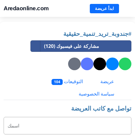
Aredaonline.com
ابدأ عريضة
#جندوبة_تريد_تنمية_حقيقية
مشاركة على فيسبوك (120)
عريضة
التوقيعات
104
سياسة الخصوصية
تواصل مع كاتب العريضة
اسمك