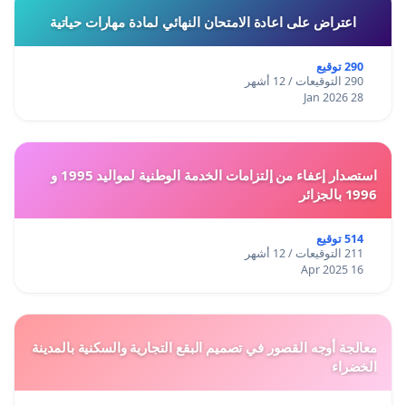
اعتراض على اعادة الامتحان النهائي لمادة مهارات حياتية
290 توقيع
290 التوقيعات / 12 أشهر
28 Jan 2026
استصدار إعفاء من إلتزامات الخدمة الوطنية لمواليد 1995 و
1996 بالجزائر
514 توقيع
211 التوقيعات / 12 أشهر
16 Apr 2025
معالجة أوجه القصور في تصميم البقع التجارية والسكنية بالمدينة
الخضراء